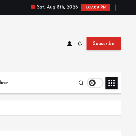
Sat. Aug 8th, 2026
11:07:10 PM
Subscribe
line