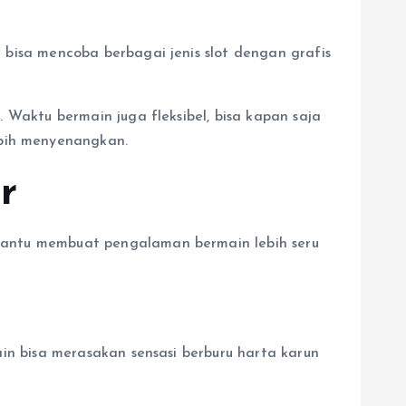
bisa mencoba berbagai jenis slot dengan grafis
Waktu bermain juga fleksibel, bisa kapan saja
bih menyenangkan.
r
bantu membuat pengalaman bermain lebih seru
in bisa merasakan sensasi berburu harta karun