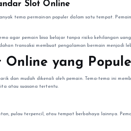
ndar Slot Online
banyak tema permainan populer dalam satu tempat. Pemain 
o agar pemain bisa belajar tanpa risiko kehilangan uang. 
ahan transaksi membuat pengalaman bermain menjadi le
 Online yang Popule
arik dan mudah dikenali oleh pemain. Tema-tema ini mem
ta atau suasana tertentu.
tan, pulau terpencil, atau tempat berbahaya lainnya. Pema