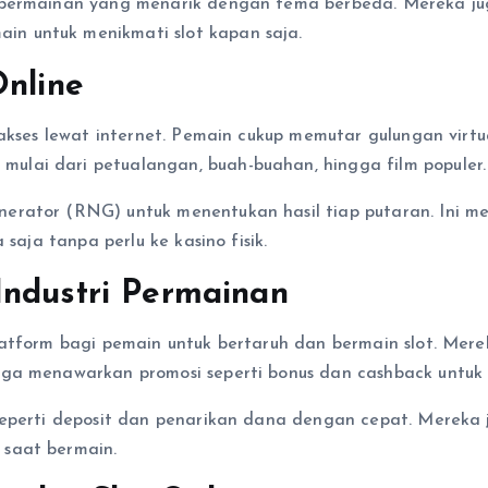
n permainan yang menarik dengan tema berbeda. Mereka ju
n untuk menikmati slot kapan saja.
Online
diakses lewat internet. Pemain cukup memutar gulungan vir
lai dari petualangan, buah-buahan, hingga film populer.
rator (RNG) untuk menentukan hasil tiap putaran. Ini me
 saja tanpa perlu ke kasino fisik.
Industri Permainan
latform bagi pemain untuk bertaruh dan bermain slot. Mer
uga menawarkan promosi seperti bonus dan cashback untuk
 seperti deposit dan penarikan dana dengan cepat. Merek
 saat bermain.