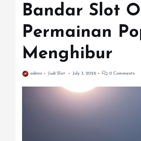
Bandar Slot 
Permainan Po
Menghibur
admin
Judi Slot
July 3, 2026
0 Comments