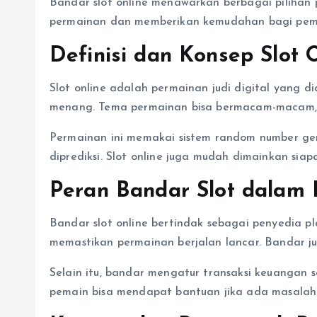
Bandar slot online menawarkan berbagai piliha
permainan dan memberikan kemudahan bagi pemai
Definisi dan Konsep Slot 
Slot online adalah permainan judi digital yang 
menang. Tema permainan bisa bermacam-macam, mu
Permainan ini memakai sistem random number gene
diprediksi. Slot online juga mudah dimainkan siapa
Peran Bandar Slot dalam 
Bandar slot online bertindak sebagai penyedia p
memastikan permainan berjalan lancar. Bandar j
Selain itu, bandar mengatur transaksi keuangan
pemain bisa mendapat bantuan jika ada masalah