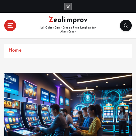
S
k
i
Zealimprov
p
Judi Online Gacor Dengan Fitur Lengkap dan
t
Akses Cepat
o
c
Home
o
n
t
e
n
t