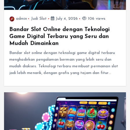
admin
Judi Slot
July 4, 2026
106 views
Bandar Slot Online dengan Teknologi
Game Digital Terbaru yang Seru dan
Mudah Dimainkan
Bandar slot online dengan teknologi game digital terbaru
menghadirkan pengalaman bermain yang lebih seru dan
mudah diakses. Teknologi terbaru membuat permainan slot
jadi lebih menarik, dengan grafis yang tajam dan fitur…