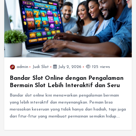
admin
Judi Slot
July 2, 2026
125 views
Bandar Slot Online dengan Pengalaman
Bermain Slot Lebih Interaktif dan Seru
Bandar slot online kini menawarkan pengalaman bermain
yang lebih interaktif dan menyenangkan. Pemain bisa
merasakan keseruan yang tidak hanya dari hadiah, tapi juga
dari fitur-fitur yang membuat permainan semakin hidup.…