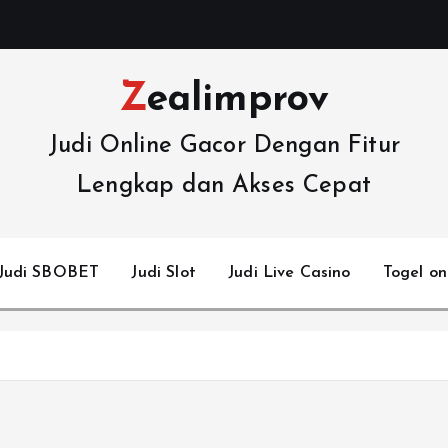
Zealimprov
Judi Online Gacor Dengan Fitur
Lengkap dan Akses Cepat
Judi SBOBET
Judi Slot
Judi Live Casino
Togel on