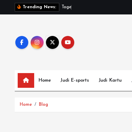
S
T
o
g
e
l
O
Trending News:
k
i
p
t
o
c
o
n
t
Home
Judi E-sports
Judi Kartu
e
n
t
Home
Blog