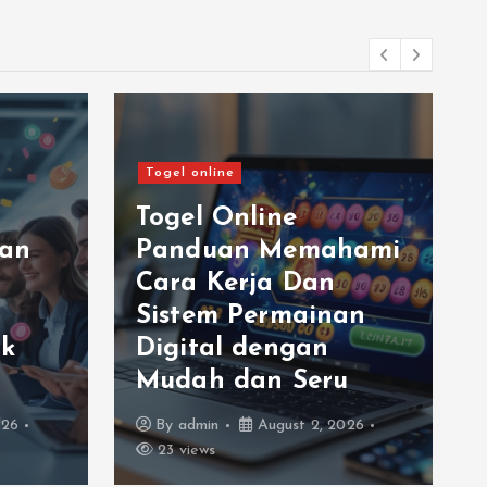
Togel online
Togel Online
ran
Panduan Memahami
Cara Kerja Dan
Sistem Permainan
uk
Digital dengan
Mudah dan Seru
026
By
admin
August 2, 2026
23 views