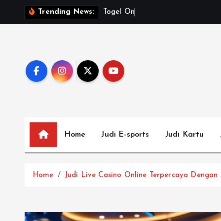
S
T
o
g
e
l
O
n
l
i
n
e
M
e
n
g
e
Trending News:
k
i
p
t
o
c
o
n
t
Home
Judi E-sports
Judi Kartu
e
n
t
Home
Judi Live Casino Online Terpercaya Denga