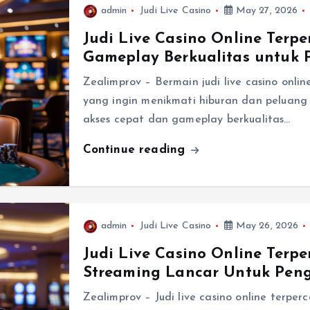
admin
Judi Live Casino
May 27, 2026
Judi Live Casino Online Ter
Gameplay Berkualitas untuk
Zealimprov – Bermain judi live casino onli
yang ingin menikmati hiburan dan peluan
akses cepat dan gameplay berkualitas…
Continue reading
admin
Judi Live Casino
May 26, 2026
Judi Live Casino Online Ter
Streaming Lancar Untuk Pen
Zealimprov – Judi live casino online terper