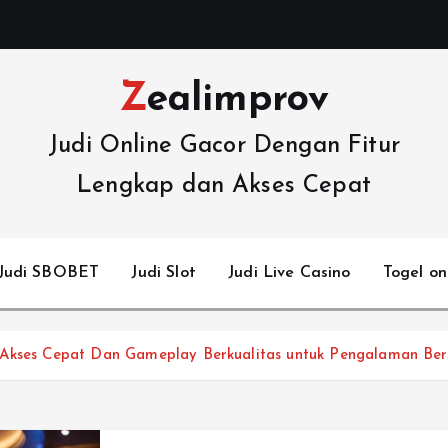
Zealimprov
Judi Online Gacor Dengan Fitur
Lengkap dan Akses Cepat
Judi SBOBET
Judi Slot
Judi Live Casino
Togel on
n Akses Cepat Dan Gameplay Berkualitas untuk Pengalaman Be