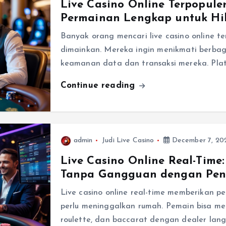
Live Casino Online Terpopule
Permainan Lengkap untuk Hi
Banyak orang mencari live casino online t
dimainkan. Mereka ingin menikmati berba
keamanan data dan transaksi mereka. Plat
Continue reading
admin
Judi Live Casino
December 7, 20
Live Casino Online Real-Time
Tanpa Gangguan dengan Pen
Live casino online real-time memberikan 
perlu meninggalkan rumah. Pemain bisa men
roulette, dan baccarat dengan dealer lan