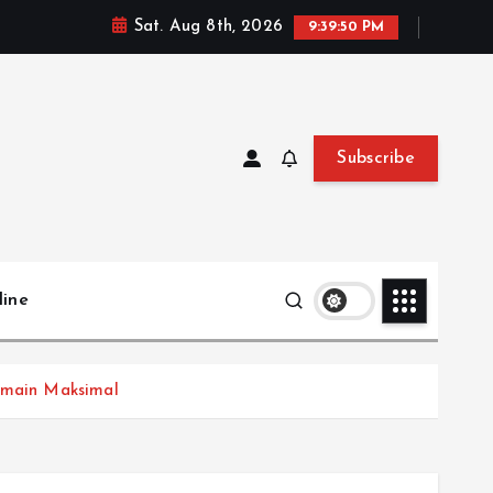
Sat. Aug 8th, 2026
9:39:52 PM
Subscribe
line
rmain Maksimal