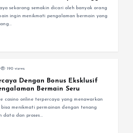
rcaya sekarang semakin dicari oleh banyak orang
in ingin menikmati pengalaman bermain yang
yang…
190 views
ercaya Dengan Bonus Eksklusif
engalaman Bermain Seru
ive casino online terpercaya yang menawarkan
in bisa menikmati permainan dengan tenang
n data dan proses…