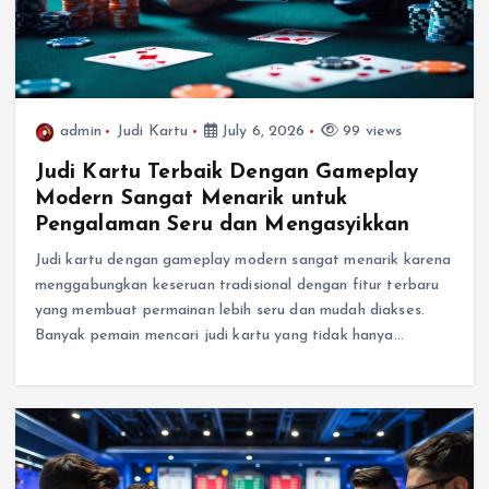
admin
Judi Kartu
July 6, 2026
99 views
Judi Kartu Terbaik Dengan Gameplay
Modern Sangat Menarik untuk
Pengalaman Seru dan Mengasyikkan
Judi kartu dengan gameplay modern sangat menarik karena
menggabungkan keseruan tradisional dengan fitur terbaru
yang membuat permainan lebih seru dan mudah diakses.
Banyak pemain mencari judi kartu yang tidak hanya…