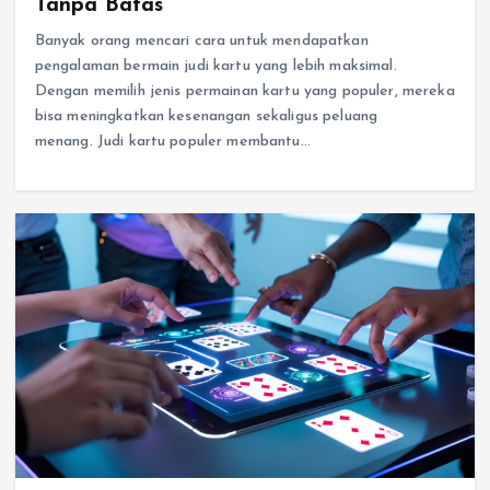
Tanpa Batas
Banyak orang mencari cara untuk mendapatkan
pengalaman bermain judi kartu yang lebih maksimal.
Dengan memilih jenis permainan kartu yang populer, mereka
bisa meningkatkan kesenangan sekaligus peluang
menang. Judi kartu populer membantu…