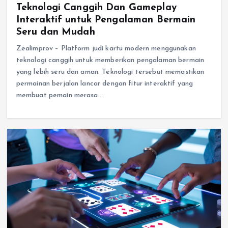
Teknologi Canggih Dan Gameplay
Interaktif untuk Pengalaman Bermain
Seru dan Mudah
Zealimprov – Platform judi kartu modern menggunakan
teknologi canggih untuk memberikan pengalaman bermain
yang lebih seru dan aman. Teknologi tersebut memastikan
permainan berjalan lancar dengan fitur interaktif yang
membuat pemain merasa…