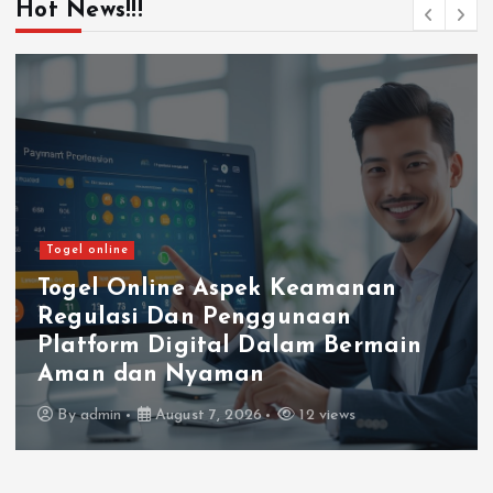
o
Hot News!!!
s
t
s
p
Togel online
a
Togel Online Aspek Keamanan
Regulasi Dan Penggunaan
g
Platform Digital Dalam Bermain
i
Aman dan Nyaman
By
admin
August 7, 2026
12 views
n
a