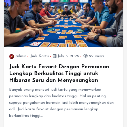
admin
Judi Kartu
July 5, 2026
99 views
Judi Kartu Favorit Dengan Permainan
Lengkap Berkualitas Tinggi untuk
Hiburan Seru dan Menyenangkan
Banyak orang mencari judi kartu yang menawarkan
permainan lengkap dan kualitas tinggi. Hal ini penting
supaya pengalaman bermain jadi lebih menyenangkan dan
adil. Judi kartu favorit dengan permainan lengkap
berkualitas tinggi…