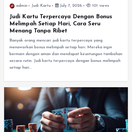
admin
Judi Kartu
July 7, 2026
101 views
Judi Kartu Terpercaya Dengan Bonus
Melimpah Setiap Hari, Cara Seru
Menang Tanpa Ribet
Banyak orang mencari judi kartu terpercaya yang
menawarkan bonus melimpah setiap hari. Mereka ingin
bermain dengan aman dan mendapat keuntungan tambahan
secara rutin. Judi kartu terpercaya dengan bonus melimpah
setiap hari…