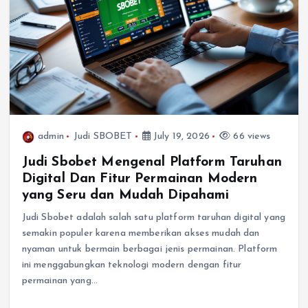
admin
Judi SBOBET
July 19, 2026
66 views
Judi Sbobet Mengenal Platform Taruhan
Digital Dan Fitur Permainan Modern
yang Seru dan Mudah Dipahami
Judi Sbobet adalah salah satu platform taruhan digital yang
semakin populer karena memberikan akses mudah dan
nyaman untuk bermain berbagai jenis permainan. Platform
ini menggabungkan teknologi modern dengan fitur
permainan yang…