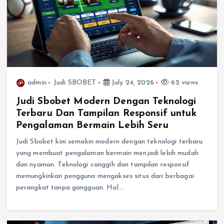
admin
Judi SBOBET
July 24, 2026
62 views
Judi Sbobet Modern Dengan Teknologi
Terbaru Dan Tampilan Responsif untuk
Pengalaman Bermain Lebih Seru
Judi Sbobet kini semakin modern dengan teknologi terbaru
yang membuat pengalaman bermain menjadi lebih mudah
dan nyaman. Teknologi canggih dan tampilan responsif
memungkinkan pengguna mengakses situs dari berbagai
perangkat tanpa gangguan. Hal…