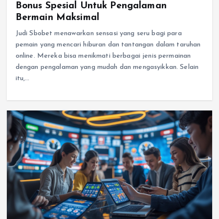
Bonus Spesial Untuk Pengalaman
Bermain Maksimal
Judi Sbobet menawarkan sensasi yang seru bagi para
pemain yang mencari hiburan dan tantangan dalam taruhan
online. Mereka bisa menikmati berbagai jenis permainan
dengan pengalaman yang mudah dan mengasyikkan. Selain
itu,…