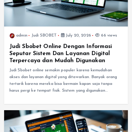
admin
Judi SBOBET
July 20, 2026
66 views
Judi Sbobet Online Dengan Informasi
Seputar Sistem Dan Layanan Digital
Terpercaya dan Mudah Digunakan
Judi Sbobet online semakin populer karena kemudahan
akses dan layanan digital yang ditawarkan. Banyak orang
tertarik karena mereka bisa bermain kapan saja tanpa
harus pergi ke tempat fisik. Sistem yang digunakan…