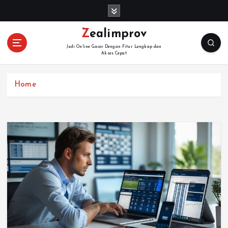
S
k
i
Zealimprov
p
Judi Online Gacor Dengan Fitur Lengkap dan
t
Akses Cepat
o
c
Home
o
n
t
e
n
t