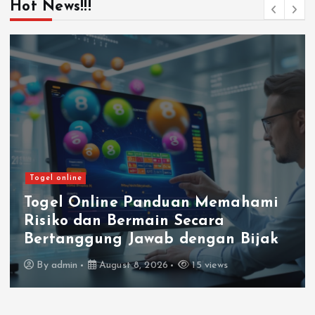
o
Hot News!!!
s
t
s
p
a
Togel online
Togel Online Panduan Memahami
g
Risiko dan Bermain Secara
i
Bertanggung Jawab dengan Bijak
By
admin
August 8, 2026
15 views
n
a