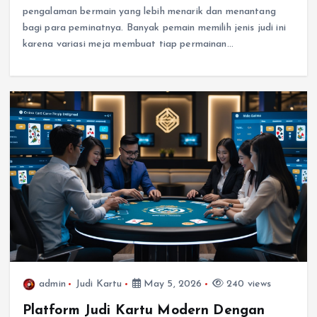
pengalaman bermain yang lebih menarik dan menantang
bagi para peminatnya. Banyak pemain memilih jenis judi ini
karena variasi meja membuat tiap permainan…
admin
Judi Kartu
May 5, 2026
240 views
Platform Judi Kartu Modern Dengan