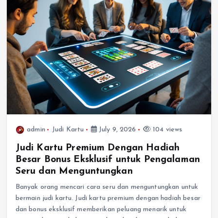
admin
Judi Kartu
July 9, 2026
104 views
Judi Kartu Premium Dengan Hadiah
Besar Bonus Eksklusif untuk Pengalaman
Seru dan Menguntungkan
Banyak orang mencari cara seru dan menguntungkan untuk
bermain judi kartu. Judi kartu premium dengan hadiah besar
dan bonus eksklusif memberikan peluang menarik untuk