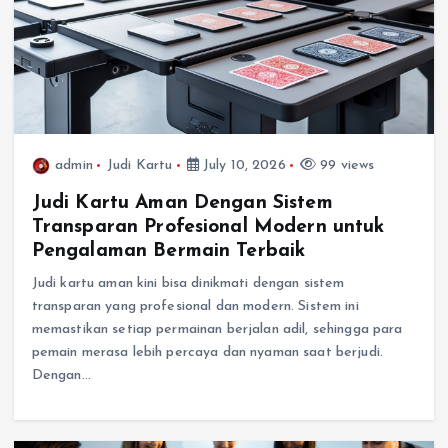
admin
Judi Kartu
July 10, 2026
99 views
Judi Kartu Aman Dengan Sistem
Transparan Profesional Modern untuk
Pengalaman Bermain Terbaik
Judi kartu aman kini bisa dinikmati dengan sistem
transparan yang profesional dan modern. Sistem ini
memastikan setiap permainan berjalan adil, sehingga para
pemain merasa lebih percaya dan nyaman saat berjudi.
Dengan…