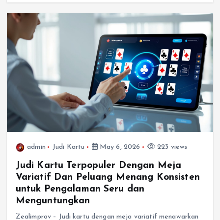
admin
Judi Kartu
May 6, 2026
223 views
Judi Kartu Terpopuler Dengan Meja
Variatif Dan Peluang Menang Konsisten
untuk Pengalaman Seru dan
Menguntungkan
Zealimprov – Judi kartu dengan meja variatif menawarkan