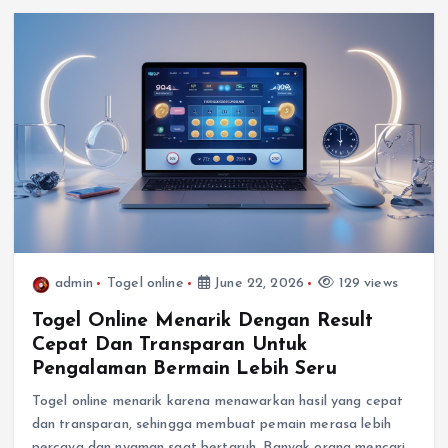
admin
Togel online
June 22, 2026
129 views
Togel Online Menarik Dengan Result
Cepat Dan Transparan Untuk
Pengalaman Bermain Lebih Seru
Togel online menarik karena menawarkan hasil yang cepat
dan transparan, sehingga membuat pemain merasa lebih
percaya dan nyaman saat bertaruh. Banyak orang mencari