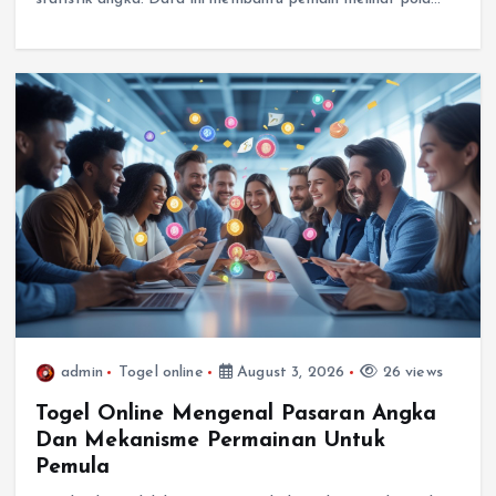
admin
Togel online
August 3, 2026
26 views
Togel Online Mengenal Pasaran Angka
Dan Mekanisme Permainan Untuk
Pemula