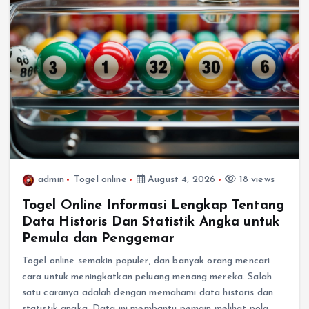
admin
Togel online
August 4, 2026
18 views
Togel Online Informasi Lengkap Tentang
Data Historis Dan Statistik Angka untuk
Pemula dan Penggemar
Togel online semakin populer, dan banyak orang mencari
cara untuk meningkatkan peluang menang mereka. Salah
satu caranya adalah dengan memahami data historis dan
statistik angka. Data ini membantu pemain melihat pola…