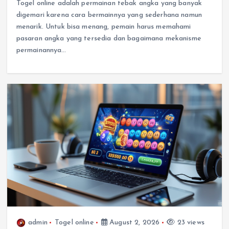
Togel online adalah permainan tebak angka yang banyak
digemari karena cara bermainnya yang sederhana namun
menarik. Untuk bisa menang, pemain harus memahami
pasaran angka yang tersedia dan bagaimana mekanisme
permainannya…
admin
Togel online
August 2, 2026
23 views