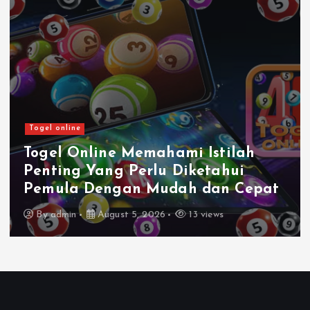
t
s
p
a
Togel online
Togel Online Memahami Istilah
g
Penting Yang Perlu Diketahui
i
Pemula Dengan Mudah dan Cepat
By
admin
August 5, 2026
13 views
n
a
t