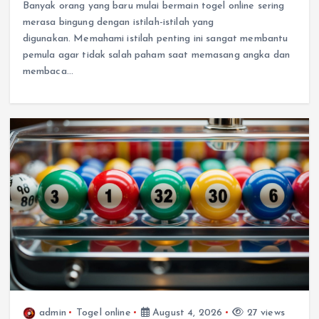
Banyak orang yang baru mulai bermain togel online sering
merasa bingung dengan istilah-istilah yang
digunakan. Memahami istilah penting ini sangat membantu
pemula agar tidak salah paham saat memasang angka dan
membaca…
admin
Togel online
August 4, 2026
27 views