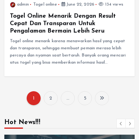
admin
Togel online
June 22, 2026
134 views
Togel Online Menarik Dengan Result
Cepat Dan Transparan Untuk
Pengalaman Bermain Lebih Seru
Togel online menarik karena menawarkan hasil yang cepat
dan transparan, sehingga membuat pemain merasa lebih
percaya dan nyaman saat bertaruh. Banyak orang mencari
situs togel yang bisa memberikan informasi hasil…
1
2
…
5
P
o
Hot News!!!
s