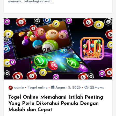
menarik. Teknologi seperti…
admin
Togel online
August 5, 2026
22 views
Togel Online Memahami Istilah Penting
Yang Perlu Diketahui Pemula Dengan
Mudah dan Cepat