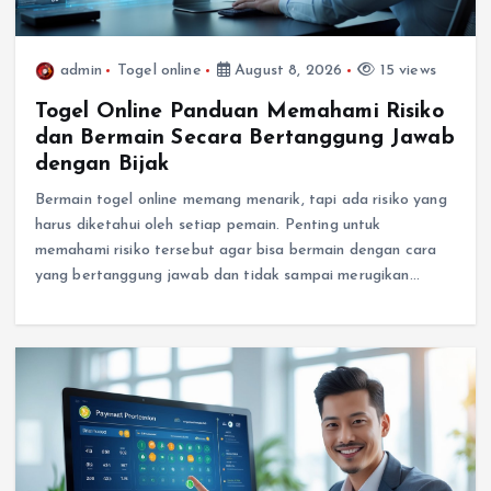
admin
Togel online
August 8, 2026
15 views
Togel Online Panduan Memahami Risiko
dan Bermain Secara Bertanggung Jawab
dengan Bijak
Bermain togel online memang menarik, tapi ada risiko yang
harus diketahui oleh setiap pemain. Penting untuk
memahami risiko tersebut agar bisa bermain dengan cara
yang bertanggung jawab dan tidak sampai merugikan…