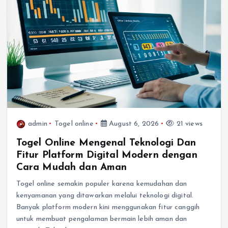
admin
Togel online
August 6, 2026
21 views
Togel Online Mengenal Teknologi Dan
Fitur Platform Digital Modern dengan
Cara Mudah dan Aman
Togel online semakin populer karena kemudahan dan
kenyamanan yang ditawarkan melalui teknologi digital.
Banyak platform modern kini menggunakan fitur canggih
untuk membuat pengalaman bermain lebih aman dan