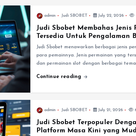
admin
Judi SBOBET
July 22, 2026
Judi Sbobet Membahas Jenis 
Tersedia Untuk Pengalaman B
Judi Sbobet menawarkan berbagai jenis pe
para pemainnya. Jenis permainan yang terse
dan permainan slot dengan berbagai tema 
Continue reading
admin
Judi SBOBET
July 21, 2026
6
Judi Sbobet Terpopuler Deng
Platform Masa Kini yang Mu