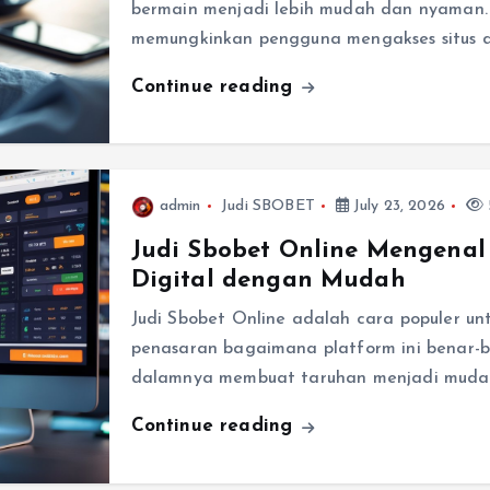
bermain menjadi lebih mudah dan nyaman. 
memungkinkan pengguna mengakses situs d
Continue reading
admin
Judi SBOBET
July 23, 2026
Judi Sbobet Online Mengenal 
Digital dengan Mudah
Judi Sbobet Online adalah cara populer un
penasaran bagaimana platform ini benar-b
dalamnya membuat taruhan menjadi muda
Continue reading