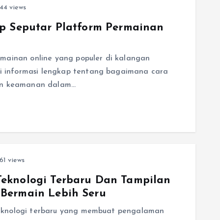
44 views
ap Seputar Platform Permainan
rmainan online yang populer di kalangan
 informasi lengkap tentang bagaimana cara
dan keamanan dalam…
61 views
eknologi Terbaru Dan Tampilan
Bermain Lebih Seru
teknologi terbaru yang membuat pengalaman