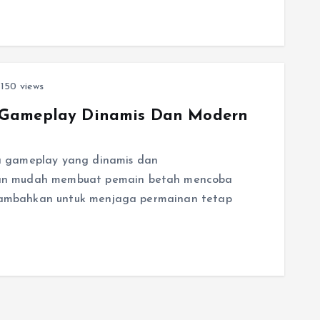
150 views
 Gameplay Dinamis Dan Modern
a gameplay yang dinamis dan
dan mudah membuat pemain betah mencoba
ditambahkan untuk menjaga permainan tetap