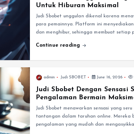
Untuk Hiburan Maksimal
Judi Sbobet unggulan dikenal karena men
para pemainnya. Platform ini menyediakan
dan menghibur, sehingga membuat setiap 
Continue reading
admin
Judi SBOBET
June 16, 2026
Judi Sbobet Dengan Sensasi 
Pengalaman Bermain Maksim
Judi Sbobet menawarkan sensasi yang seru
tantangan dalam taruhan online. Mereka b
pengalaman yang mudah dan mengasyikkan.