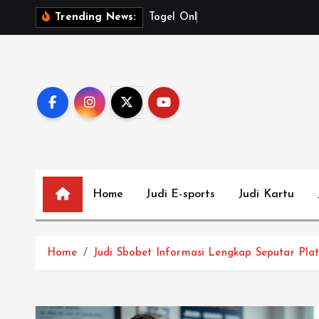
S
T
o
g
e
l
O
n
l
i
n
e
M
e
m
a
h
a
m
i
I
Trending News:
k
i
p
t
o
c
o
n
t
Home
Judi E-sports
Judi Kartu
e
n
t
Home
Judi Sbobet Informasi Lengkap Seputar Pl