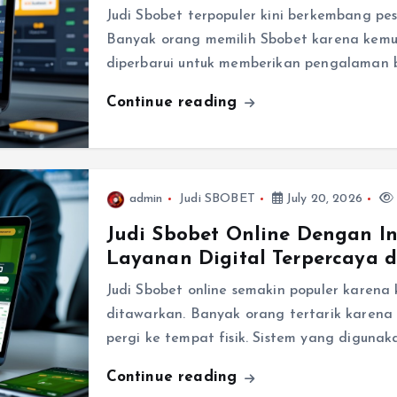
Judi Sbobet terpopuler kini berkembang pe
Banyak orang memilih Sbobet karena kemud
diperbarui untuk memberikan pengalaman 
Continue reading
admin
Judi SBOBET
July 20, 2026
Judi Sbobet Online Dengan I
Layanan Digital Terpercaya
Judi Sbobet online semakin populer karen
ditawarkan. Banyak orang tertarik karena
pergi ke tempat fisik. Sistem yang digunak
Continue reading