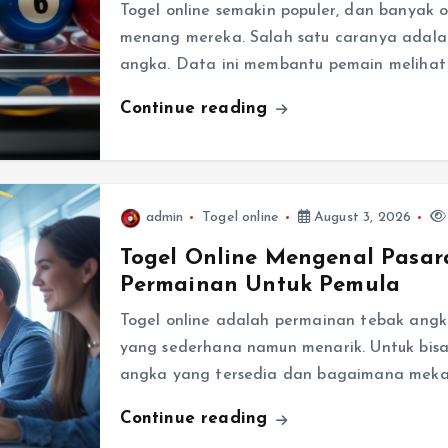
Togel online semakin populer, dan banyak
menang mereka. Salah satu caranya adalah
angka. Data ini membantu pemain melihat
Continue reading
admin
Togel online
August 3, 2026
Togel Online Mengenal Pasa
Permainan Untuk Pemula
Togel online adalah permainan tebak ang
yang sederhana namun menarik. Untuk bi
angka yang tersedia dan bagaimana mek
Continue reading