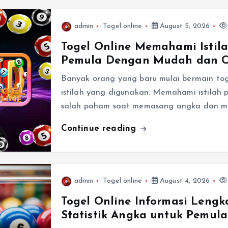
admin
Togel online
August 5, 2026
Togel Online Memahami Istila
Pemula Dengan Mudah dan C
Banyak orang yang baru mulai bermain toge
istilah yang digunakan. Memahami istilah
salah paham saat memasang angka dan 
Continue reading
admin
Togel online
August 4, 2026
Togel Online Informasi Lengk
Statistik Angka untuk Pemul