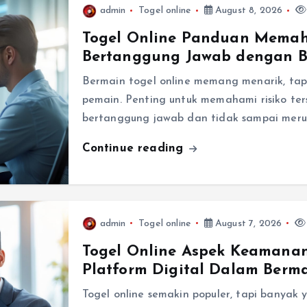
admin
Togel online
August 8, 2026
Togel Online Panduan Memah
Bertanggung Jawab dengan B
Bermain togel online memang menarik, tapi 
pemain. Penting untuk memahami risiko te
bertanggung jawab dan tidak sampai mer
Continue reading
admin
Togel online
August 7, 2026
Togel Online Aspek Keamana
Platform Digital Dalam Ber
Togel online semakin populer, tapi banyak