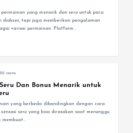
 permainan yang menarik dan seru untuk para
 diakses, tapi juga memberikan pengalaman
ai variasi permainan. Platform…
30 views
 Seru Dan Bonus Menarik untuk
eru
main yang berbeda dibandingkan dengan cara
a sensasi seru yang bisa dirasakan saat menunggu
rik membuat…