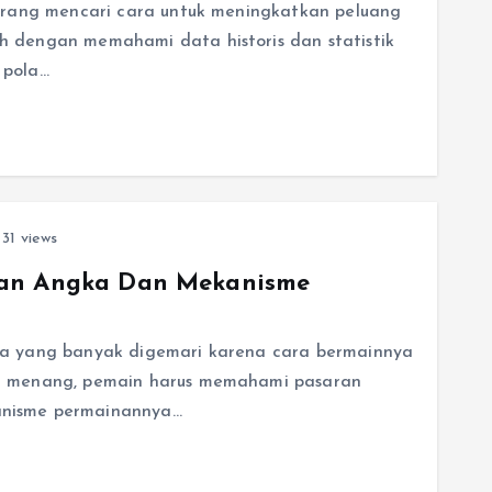
 orang mencari cara untuk meningkatkan peluang
 dengan memahami data historis dan statistik
 pola…
31 views
ran Angka Dan Mekanisme
ka yang banyak digemari karena cara bermainnya
sa menang, pemain harus memahami pasaran
anisme permainannya…