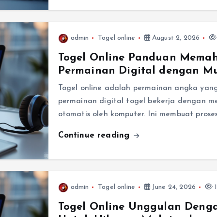
admin
Togel online
August 2, 2026
Togel Online Panduan Memah
Permainan Digital dengan M
Togel online adalah permainan angka yang
permainan digital togel bekerja dengan m
otomatis oleh komputer. Ini membuat prose
Continue reading
admin
Togel online
June 24, 2026
1
Togel Online Unggulan Deng