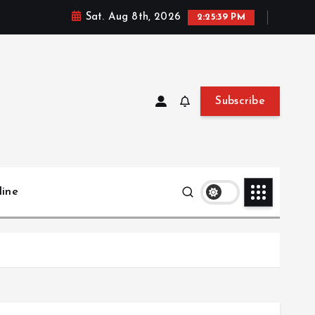
Sat. Aug 8th, 2026
2:25:41 PM
Subscribe
line