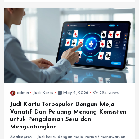
admin
Judi Kartu
May 6, 2026
224 views
Judi Kartu Terpopuler Dengan Meja
Variatif Dan Peluang Menang Konsisten
untuk Pengalaman Seru dan
Menguntungkan
Zealimprov – Judi kartu dengan meja variatif menawarkan