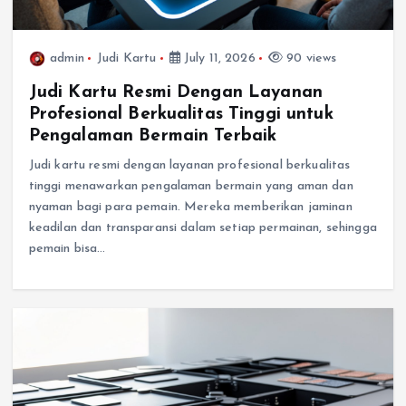
admin
Judi Kartu
July 11, 2026
90 views
Judi Kartu Resmi Dengan Layanan
Profesional Berkualitas Tinggi untuk
Pengalaman Bermain Terbaik
Judi kartu resmi dengan layanan profesional berkualitas
tinggi menawarkan pengalaman bermain yang aman dan
nyaman bagi para pemain. Mereka memberikan jaminan
keadilan dan transparansi dalam setiap permainan, sehingga
pemain bisa…