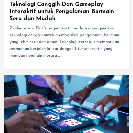
Teknologi Canggih Dan Gameplay
Interaktif untuk Pengalaman Bermain
Seru dan Mudah
Zealimprov – Platform judi kartu modern menggunakan
teknologi canggih untuk memberikan pengalaman bermain
yang lebih seru dan aman. Teknologi tersebut memastikan
permainan berjalan lancar dengan fitur interaktif yang
membuat pemain merasa…