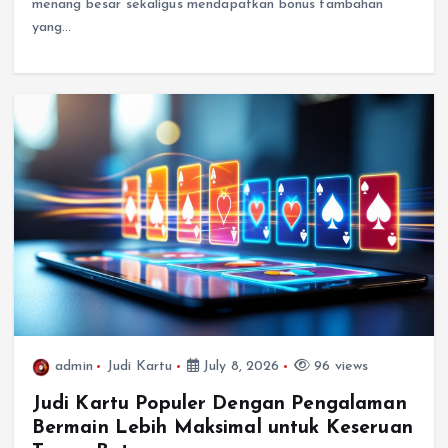
menang besar sekaligus mendapatkan bonus tambahan
yang…
admin
Judi Kartu
July 8, 2026
96 views
Judi Kartu Populer Dengan Pengalaman
Bermain Lebih Maksimal untuk Keseruan