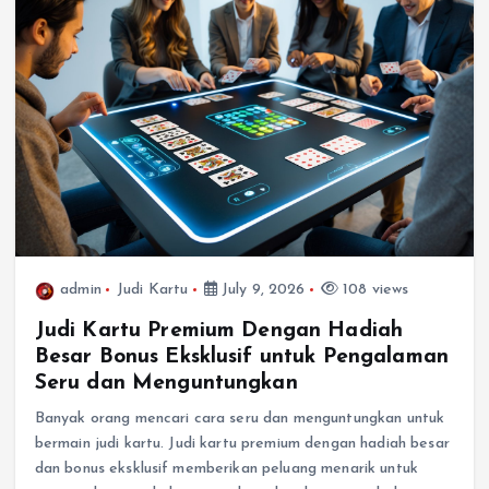
admin
Judi Kartu
July 9, 2026
108 views
Judi Kartu Premium Dengan Hadiah
Besar Bonus Eksklusif untuk Pengalaman
Seru dan Menguntungkan
Banyak orang mencari cara seru dan menguntungkan untuk
bermain judi kartu. Judi kartu premium dengan hadiah besar
dan bonus eksklusif memberikan peluang menarik untuk