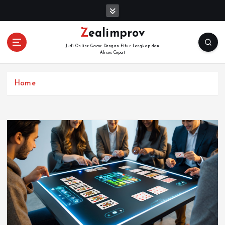
S
k
i
Zealimprov
p
Judi Online Gacor Dengan Fitur Lengkap dan
t
Akses Cepat
o
c
Home
o
n
t
e
n
t