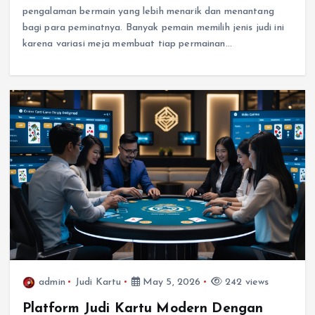
pengalaman bermain yang lebih menarik dan menantang
bagi para peminatnya. Banyak pemain memilih jenis judi ini
karena variasi meja membuat tiap permainan…
admin
Judi Kartu
May 5, 2026
242 views
Platform Judi Kartu Modern Dengan