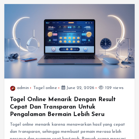
admin
Togel online
June 22, 2026
129 views
Togel Online Menarik Dengan Result
Cepat Dan Transparan Untuk
Pengalaman Bermain Lebih Seru
Togel online menarik karena menawarkan hasil yang cepat
dan transparan, sehingga membuat pemain merasa lebih
percaya dan nyaman saat bertaruh. Banyak orang mencari