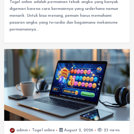
Togel online adalah permainan tebak angka yang banyak
digemari karena cara bermainnya yang sederhana namun
menarik. Untuk bisa menang, pemain harus memahami
pasaran angka yang tersedia dan bagaimana mekanisme
permainannya…
admin
Togel online
August 2, 2026
23 views