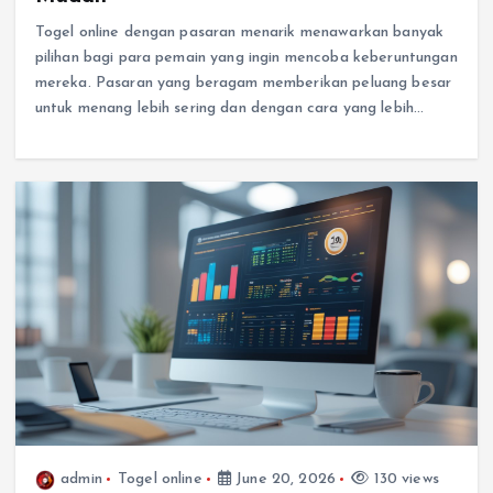
Togel online dengan pasaran menarik menawarkan banyak
pilihan bagi para pemain yang ingin mencoba keberuntungan
mereka. Pasaran yang beragam memberikan peluang besar
untuk menang lebih sering dan dengan cara yang lebih…
admin
Togel online
June 20, 2026
130 views