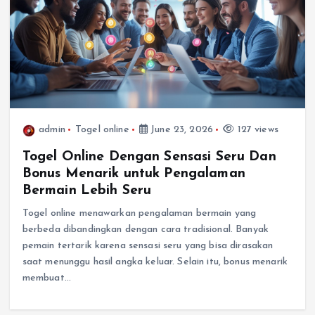
admin
Togel online
June 23, 2026
127 views
Togel Online Dengan Sensasi Seru Dan
Bonus Menarik untuk Pengalaman
Bermain Lebih Seru
Togel online menawarkan pengalaman bermain yang
berbeda dibandingkan dengan cara tradisional. Banyak
pemain tertarik karena sensasi seru yang bisa dirasakan
saat menunggu hasil angka keluar. Selain itu, bonus menarik
membuat…