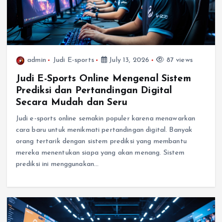
admin
Judi E-sports
July 13, 2026
87 views
Judi E-Sports Online Mengenal Sistem
Prediksi dan Pertandingan Digital
Secara Mudah dan Seru
Judi e-sports online semakin populer karena menawarkan
cara baru untuk menikmati pertandingan digital. Banyak
orang tertarik dengan sistem prediksi yang membantu
mereka menentukan siapa yang akan menang. Sistem
prediksi ini menggunakan…