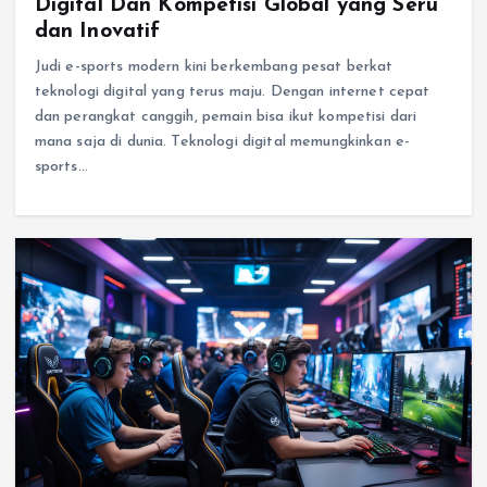
Digital Dan Kompetisi Global yang Seru
dan Inovatif
Judi e-sports modern kini berkembang pesat berkat
teknologi digital yang terus maju. Dengan internet cepat
dan perangkat canggih, pemain bisa ikut kompetisi dari
mana saja di dunia. Teknologi digital memungkinkan e-
sports…