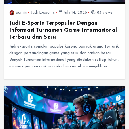
admin
Judi E-sports
July 14, 2026
83 views
Judi E-Sports Terpopuler Dengan
Informasi Turnamen Game Internasional
Terbaru dan Seru
Judi e-sports semakin populer karena banyak orang tertarik
dengan pertandingan game yang seru dan hadiah besar.
Banyak turnamen internasional yang diadakan setiap tahun,
menarik pemain dari seluruh dunia untuk menunjukkan…