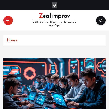
S
k
i
Zealimprov
p
Judi Online Gacor Dengan Fitur Lengkap dan
t
Akses Cepat
o
c
Home
o
n
t
e
n
t