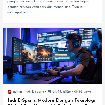
penggemar yang ikut merasakan sensasi pertandingan
dengan taruhan yang seru dan menantang. Tren ini
menunjukkan…
admin
Judi E-sports
July 15, 2026
82 views
Judi E-Sports Modern Dengan Teknologi