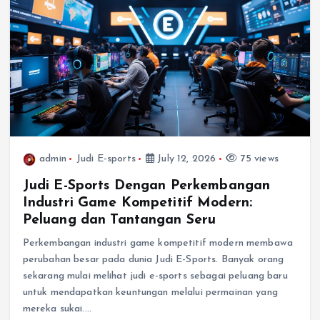
admin
Judi E-sports
July 12, 2026
75 views
Judi E-Sports Dengan Perkembangan
Industri Game Kompetitif Modern:
Peluang dan Tantangan Seru
Perkembangan industri game kompetitif modern membawa
perubahan besar pada dunia Judi E-Sports. Banyak orang
sekarang mulai melihat judi e-sports sebagai peluang baru
untuk mendapatkan keuntungan melalui permainan yang
mereka sukai.…