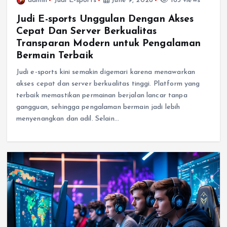
admin
Judi E-sports
June 9, 2026
163 views
Judi E-sports Unggulan Dengan Akses
Cepat Dan Server Berkualitas
Transparan Modern untuk Pengalaman
Bermain Terbaik
Judi e-sports kini semakin digemari karena menawarkan
akses cepat dan server berkualitas tinggi. Platform yang
terbaik memastikan permainan berjalan lancar tanpa
gangguan, sehingga pengalaman bermain jadi lebih
menyenangkan dan adil. Selain…