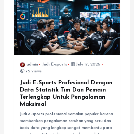
admin
Judi E-sports
July 17, 2026
75 views
Judi E-Sports Profesional Dengan
Data Statistik Tim Dan Pemain
Terlengkap Untuk Pengalaman
Maksimal
Judi e-sports profesional semakin populer karena
memberikan pengalaman taruhan yang seru dan
basis data yang lengkap sangat membantu para