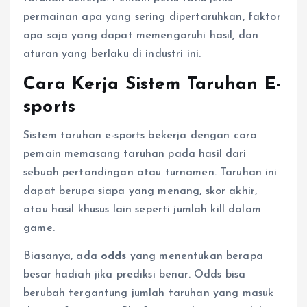
permainan apa yang sering dipertaruhkan, faktor
apa saja yang dapat memengaruhi hasil, dan
aturan yang berlaku di industri ini.
Cara Kerja Sistem Taruhan E-
sports
Sistem taruhan e-sports bekerja dengan cara
pemain memasang taruhan pada hasil dari
sebuah pertandingan atau turnamen. Taruhan ini
dapat berupa siapa yang menang, skor akhir,
atau hasil khusus lain seperti jumlah kill dalam
game.
Biasanya, ada
odds
yang menentukan berapa
besar hadiah jika prediksi benar. Odds bisa
berubah tergantung jumlah taruhan yang masuk