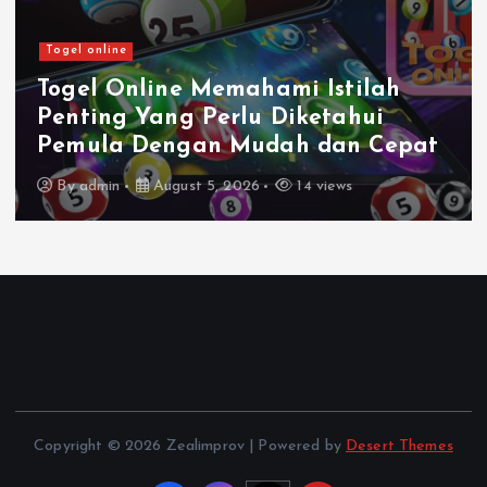
Togel online
Togel Online Memahami Istilah
Penting Yang Perlu Diketahui
Pemula Dengan Mudah dan Cepat
By
admin
August 5, 2026
14 views
Copyright © 2026 Zealimprov | Powered by
Desert Themes