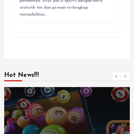
pemainnya. Situs judi e-sports dengan data
statistik tim dan pemain terlengkap
memudahkan…
Hot News!!!