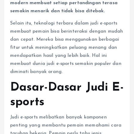
modern membuat setiap pertandingan terasa
semakin menarik dan tidak bisa ditebak.
Selain itu, teknologi terbaru dalam judi e-sports
membuat pemain bisa berinteraksi dengan mudah
dan cepat. Mereka bisa menggunakan berbagai
fitur untuk meningkatkan peluang menang dan
mendapatkan hasil yang lebih baik. Hal ini
membuat dunia judi e-sports semakin populer dan
diminati banyak orang.
Dasar-Dasar Judi E-
sports
Judi e-sports melibatkan banyak komponen
penting yang membantu pemain memahami cara
taruhan bekerja. Pemain perlu tahu jenis