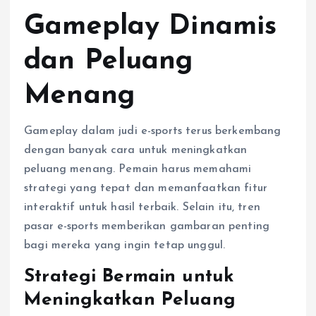
Gameplay Dinamis
dan Peluang
Menang
Gameplay dalam judi e-sports terus berkembang
dengan banyak cara untuk meningkatkan
peluang menang. Pemain harus memahami
strategi yang tepat dan memanfaatkan fitur
interaktif untuk hasil terbaik. Selain itu, tren
pasar e-sports memberikan gambaran penting
bagi mereka yang ingin tetap unggul.
Strategi Bermain untuk
Meningkatkan Peluang