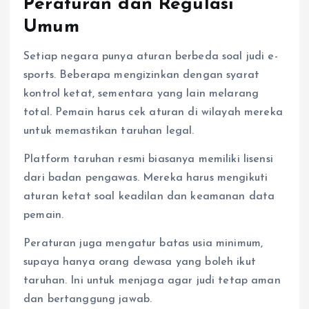
Peraturan dan Regulasi
Umum
Setiap negara punya aturan berbeda soal judi e-
sports. Beberapa mengizinkan dengan syarat
kontrol ketat, sementara yang lain melarang
total. Pemain harus cek aturan di wilayah mereka
untuk memastikan taruhan legal.
Platform taruhan resmi biasanya memiliki lisensi
dari badan pengawas. Mereka harus mengikuti
aturan ketat soal keadilan dan keamanan data
pemain.
Peraturan juga mengatur batas usia minimum,
supaya hanya orang dewasa yang boleh ikut
taruhan. Ini untuk menjaga agar judi tetap aman
dan bertanggung jawab.