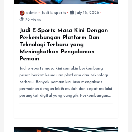
n
admin
Judi E-sports
July 18, 2026
78 views
Judi E-Sports Masa Kini Dengan
Perkembangan Platform Dan
Teknologi Terbaru yang
Meningkatkan Pengalaman
Pemain
Judi e-sports masa kini semakin berkembang
pesat berkat kemajuan platform dan teknologi
terbaru. Banyak pemain kini bisa mengakses
permainan dengan lebih mudah dan cepat melalui
perangkat digital yang canggih. Perkembangan…