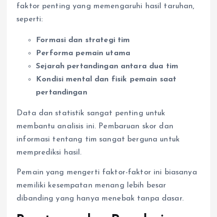
faktor penting yang memengaruhi hasil taruhan,
seperti:
Formasi dan strategi tim
Performa pemain utama
Sejarah pertandingan antara dua tim
Kondisi mental dan fisik pemain saat
pertandingan
Data dan statistik sangat penting untuk
membantu analisis ini. Pembaruan skor dan
informasi tentang tim sangat berguna untuk
memprediksi hasil.
Pemain yang mengerti faktor-faktor ini biasanya
memiliki kesempatan menang lebih besar
dibanding yang hanya menebak tanpa dasar.