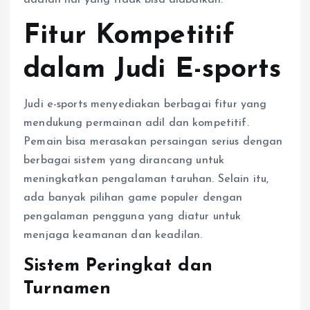
Fitur Kompetitif
dalam Judi E-sports
Judi e-sports menyediakan berbagai fitur yang
mendukung permainan adil dan kompetitif.
Pemain bisa merasakan persaingan serius dengan
berbagai sistem yang dirancang untuk
meningkatkan pengalaman taruhan. Selain itu,
ada banyak pilihan game populer dengan
pengalaman pengguna yang diatur untuk
menjaga keamanan dan keadilan.
Sistem Peringkat dan
Turnamen