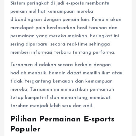
Sistem peringkat di judi e-sports membantu
pemain melihat kemampuan mereka
dibandingkan dengan pemain lain. Pemain akan
mendapat poin berdasarkan hasil taruhan dan
permainan yang mereka mainkan. Peringkat ini
sering diperbarui secara real-time sehingga
memberi informasi terbaru tentang performa.
Turnamen diadakan secara berkala dengan
hadiah menarik. Pemain dapat memilih ikut atau
tidak, tergantung kemauan dan kemampuan
mereka. Turnamen ini memastikan permainan
tetap kompetitif dan menantang, membuat
taruhan menjadi lebih seru dan adil.
Pilihan Permainan E-sports
Populer