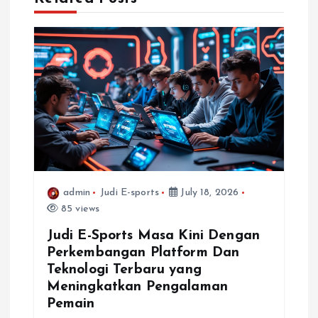
t
i
o
n
admin
Judi E-sports
July 18, 2026
85 views
Judi E-Sports Masa Kini Dengan
Perkembangan Platform Dan
Teknologi Terbaru yang
Meningkatkan Pengalaman
Pemain