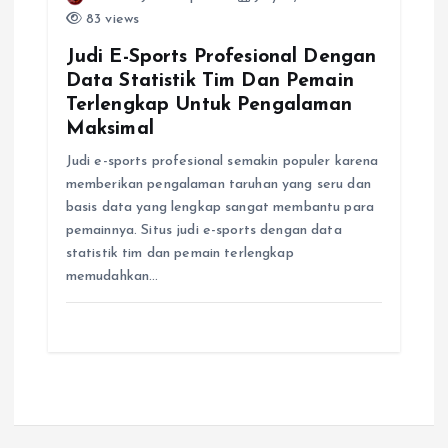
83 views
Judi E-Sports Profesional Dengan
Data Statistik Tim Dan Pemain
Terlengkap Untuk Pengalaman
Maksimal
Judi e-sports profesional semakin populer karena
memberikan pengalaman taruhan yang seru dan
basis data yang lengkap sangat membantu para
pemainnya. Situs judi e-sports dengan data
statistik tim dan pemain terlengkap
memudahkan…