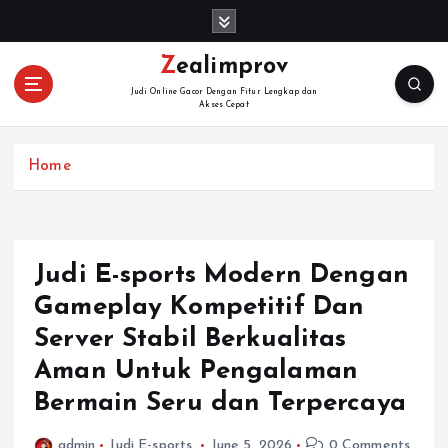
S
k
i
Zealimprov
p
Judi Online Gacor Dengan Fitur Lengkap dan
t
Akses Cepat
o
c
Home
o
n
t
e
n
Judi E-sports Modern Dengan
t
Gameplay Kompetitif Dan
Server Stabil Berkualitas
Aman Untuk Pengalaman
Bermain Seru dan Terpercaya
admin
Judi E-sports
June 5, 2026
0 Comments