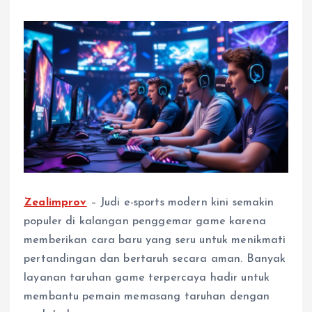
Zealimprov
– Judi e-sports modern kini semakin
populer di kalangan penggemar game karena
memberikan cara baru yang seru untuk menikmati
pertandingan dan bertaruh secara aman. Banyak
layanan taruhan game terpercaya hadir untuk
membantu pemain memasang taruhan dengan