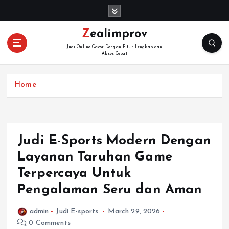
S
k
i
Zealimprov
p
Judi Online Gacor Dengan Fitur Lengkap dan
t
Akses Cepat
o
c
Home
o
n
t
e
n
Judi E-Sports Modern Dengan
t
Layanan Taruhan Game
Terpercaya Untuk
Pengalaman Seru dan Aman
admin
Judi E-sports
March 29, 2026
0 Comments