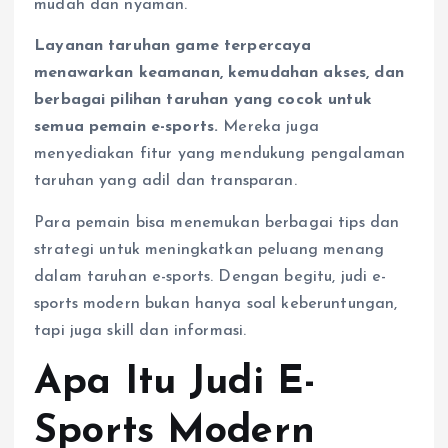
mudah dan nyaman.
Layanan taruhan game terpercaya
menawarkan keamanan, kemudahan akses, dan
berbagai pilihan taruhan yang cocok untuk
semua pemain e-sports.
Mereka juga
menyediakan fitur yang mendukung pengalaman
taruhan yang adil dan transparan.
Para pemain bisa menemukan berbagai tips dan
strategi untuk meningkatkan peluang menang
dalam taruhan e-sports. Dengan begitu, judi e-
sports modern bukan hanya soal keberuntungan,
tapi juga skill dan informasi.
Apa Itu Judi E-
Sports Modern