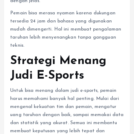
dengan jelas.
Pemain bisa merasa nyaman karena dukungan
tersedia 24 jam dan bahasa yang digunakan
mudah dimengerti. Hal ini membuat pengalaman
taruhan lebih menyenangkan tanpa gangguan
teknis.
Strategi Menang
Judi E-Sports
Untuk bisa menang dalam judi e-sports, pemain
harus memahami banyak hal penting. Mulai dari
mengenal kekuatan tim dan pemain, mengatur
uang taruhan dengan baik, sampai memakai data
dan statistik yang akurat. Semua ini membantu
membuat keputusan yang lebih tepat dan