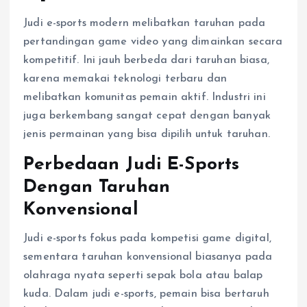
Judi e-sports modern melibatkan taruhan pada
pertandingan game video yang dimainkan secara
kompetitif. Ini jauh berbeda dari taruhan biasa,
karena memakai teknologi terbaru dan
melibatkan komunitas pemain aktif. Industri ini
juga berkembang sangat cepat dengan banyak
jenis permainan yang bisa dipilih untuk taruhan.
Perbedaan Judi E-Sports
Dengan Taruhan
Konvensional
Judi e-sports fokus pada kompetisi game digital,
sementara taruhan konvensional biasanya pada
olahraga nyata seperti sepak bola atau balap
kuda. Dalam judi e-sports, pemain bisa bertaruh