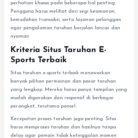
perhatian khusus pada beberapa hal penting.
Pengguna harus melihat dari segi keamanan,
kemudahan transaksi, serta layanan pelanggan
agar pengalaman taruhan berjalan lancar dan
nyaman.
Kriteria Situs Taruhan E-
Sports Terbaik
Situs taruhan e-sports terbaik menawarkan
banyak pilihan permainan dan pasar taruhan
yang lengkap. Mereka harus punya tampilan yang
mudah digunakan dan responsif di berbagai
perangkat, terutama ponsel.
Kecepatan proses taruhan juga penting. Situs
harus memproses taruhan dan hasilnya tanpa
delay agar pemain tidak ketinggalan momen