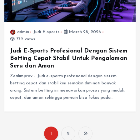
admin
Judi E-sports
March 28, 2026
372 views
Judi E-Sports Profesional Dengan Sistem
Betting Cepat Stabil Untuk Pengalaman
Seru dan Aman
Zealimprov – Judi e-sports profesional dengan sistem
betting cepat dan stabil kini semakin diminati banyak
orang. Sistem betting ini menawarkan proses yang mudah,
cepat, dan aman sehingga pemain bisa fokus pada…
1
2