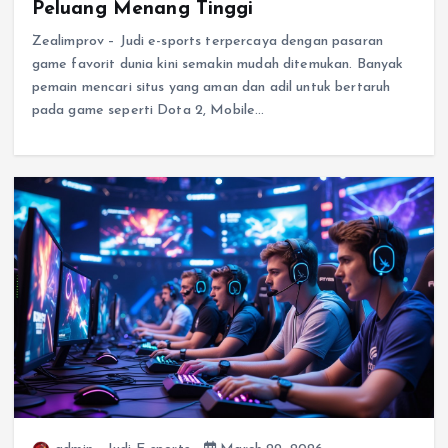
Peluang Menang Tinggi
Zealimprov – Judi e-sports terpercaya dengan pasaran
game favorit dunia kini semakin mudah ditemukan. Banyak
pemain mencari situs yang aman dan adil untuk bertaruh
pada game seperti Dota 2, Mobile…