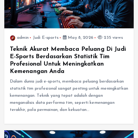
admin
Judi E-sports
May 8, 2026
235 views
Teknik Akurat Membaca Peluang Di Judi
E-Sports Berdasarkan Statistik Tim
Profesional Untuk Meningkatkan
Kemenangan Anda
Dalam dunia judi e-sports, membaca peluang berdasarkan
statistik tim profesional sangat penting untuk meningkatkan
kemenangan. Teknik yang tepat adalah dengan
menganalisis data performa tim, seperti kemenangan
terakhir, pola permainan, dan kekuatan…