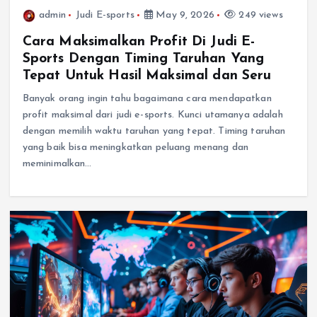
admin
Judi E-sports
May 9, 2026
249 views
Cara Maksimalkan Profit Di Judi E-
Sports Dengan Timing Taruhan Yang
Tepat Untuk Hasil Maksimal dan Seru
Banyak orang ingin tahu bagaimana cara mendapatkan
profit maksimal dari judi e-sports. Kunci utamanya adalah
dengan memilih waktu taruhan yang tepat. Timing taruhan
yang baik bisa meningkatkan peluang menang dan
meminimalkan…