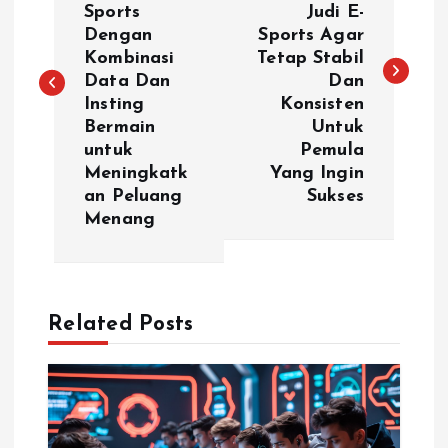
Sports
Judi E-
s
Dengan
Sports Agar
Kombinasi
Tetap Stabil
t
Data Dan
Dan
Insting
Konsisten
n
Bermain
Untuk
untuk
Pemula
a
Meningkatk
Yang Ingin
an Peluang
Sukses
v
Menang
i
g
Related Posts
a
t