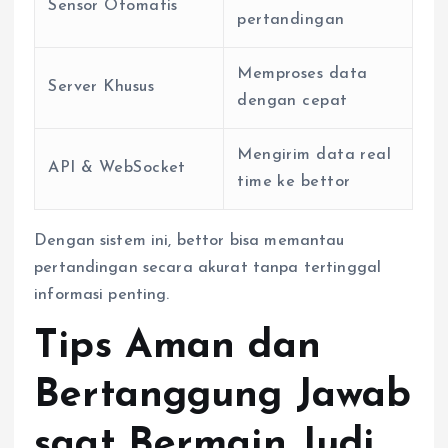
Sensor Otomatis
pertandingan
Memproses data
Server Khusus
dengan cepat
Mengirim data real
API & WebSocket
time ke bettor
Dengan sistem ini, bettor bisa memantau
pertandingan secara akurat tanpa tertinggal
informasi penting.
Tips Aman dan
Bertanggung Jawab
saat Bermain Judi