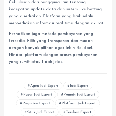
Cek ulasan dari pengguna lain tentang
kecepatan update data dan sistem live betting
yang disediakan. Platform yang baik selalu
menyediakan informasi real time dengan akurat.
Perhatikan juga metode pembayaran yang
tersedia. Pilih yang transparan dan mudah,
dengan banyak pilihan agar lebih fleksibel.
Hindari platform dengan proses pembayaran
yang rumit atau tidak jelas.
Agen Judi Esport
Judi Esport
Pasar Judi Esport
Pemain Judi Esport
Perjudian Esport
Platform Judi Esport
Situs Judi Esport
Taruhan Esport