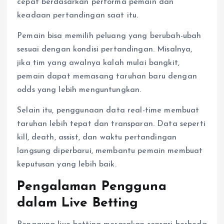
cepat berdasarkan performa pemain dan
keadaan pertandingan saat itu.
Pemain bisa memilih peluang yang berubah-ubah
sesuai dengan kondisi pertandingan. Misalnya,
jika tim yang awalnya kalah mulai bangkit,
pemain dapat memasang taruhan baru dengan
odds yang lebih menguntungkan.
Selain itu, penggunaan data real-time membuat
taruhan lebih tepat dan transparan. Data seperti
kill, death, assist, dan waktu pertandingan
langsung diperbarui, membantu pemain membuat
keputusan yang lebih baik.
Pengalaman Pengguna
dalam Live Betting