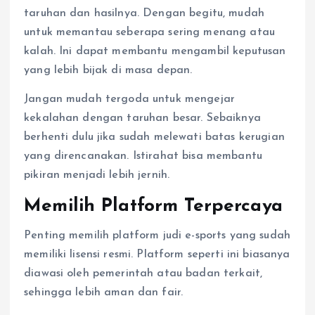
taruhan dan hasilnya. Dengan begitu, mudah
untuk memantau seberapa sering menang atau
kalah. Ini dapat membantu mengambil keputusan
yang lebih bijak di masa depan.
Jangan mudah tergoda untuk mengejar
kekalahan dengan taruhan besar. Sebaiknya
berhenti dulu jika sudah melewati batas kerugian
yang direncanakan. Istirahat bisa membantu
pikiran menjadi lebih jernih.
Memilih Platform Terpercaya
Penting memilih platform judi e-sports yang sudah
memiliki lisensi resmi. Platform seperti ini biasanya
diawasi oleh pemerintah atau badan terkait,
sehingga lebih aman dan fair.