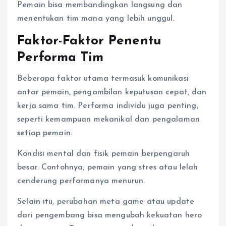
Pemain bisa membandingkan langsung dan
menentukan tim mana yang lebih unggul.
Faktor-Faktor Penentu
Performa Tim
Beberapa faktor utama termasuk komunikasi
antar pemain, pengambilan keputusan cepat, dan
kerja sama tim. Performa individu juga penting,
seperti kemampuan mekanikal dan pengalaman
setiap pemain.
Kondisi mental dan fisik pemain berpengaruh
besar. Contohnya, pemain yang stres atau lelah
cenderung performanya menurun.
Selain itu, perubahan meta game atau update
dari pengembang bisa mengubah kekuatan hero