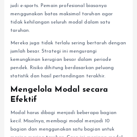
judi e-sports. Pemain profesional biasanya
menggunakan batas maksimal taruhan agar
tidak kehilangan seluruh modal dalam satu
taruhan.
Mereka juga tidak terlalu sering bertaruh dengan
jumlah besar. Strategi ini mengurangi
kemungkinan kerugian besar dalam periode
pendek. Risiko dihitung berdasarkan peluang
statistik dan hasil pertandingan terakhir.
Mengelola Modal secara
Efektif
Modal harus dibagi menjadi beberapa bagian
kecil. Misalnya, membagi modal menjadi 10
bagian dan menggunakan satu bagian untuk