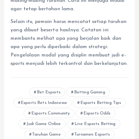
masing-masing taruhan. Cara ini menjaga modal
agar tetap bertahan lama.
Selain itu, pemain harus mencatat setiap taruhan
yang dibuat beserta hasilnya. Catatan ini
membantu melihat apa yang berjalan baik dan
apa yang perlu diperbaiki dalam strategi.
Pengelolaan modal yang disiplin membuat judi e-
sports menjadi lebih terkontrol dan berkelanjutan.
Bet Esports
Betting Gaming
Esports Bets Indonesia
Esports Betting Tips
Esports Community
Esports Odds
Judi Game Online
Live Esports Betting
Taruhan Game
Turnamen Esports