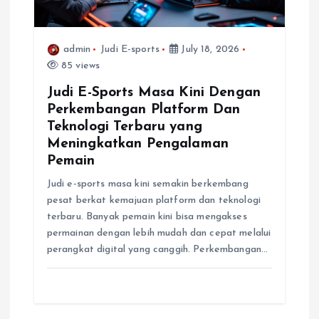
o
n
admin
Judi E-sports
July 18, 2026
85 views
Judi E-Sports Masa Kini Dengan
Perkembangan Platform Dan
Teknologi Terbaru yang
Meningkatkan Pengalaman
Pemain
Judi e-sports masa kini semakin berkembang
pesat berkat kemajuan platform dan teknologi
terbaru. Banyak pemain kini bisa mengakses
permainan dengan lebih mudah dan cepat melalui
perangkat digital yang canggih. Perkembangan…