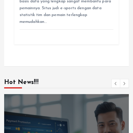
basis data yang lengkap sangat membantu para
pemainnya. Situs judi e-sports dengan data
statistik tim dan pemain terlengkap
memudahkan…
Hot News!!!