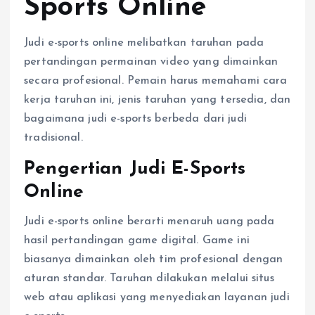
Sports Online
Judi e-sports online melibatkan taruhan pada
pertandingan permainan video yang dimainkan
secara profesional. Pemain harus memahami cara
kerja taruhan ini, jenis taruhan yang tersedia, dan
bagaimana judi e-sports berbeda dari judi
tradisional.
Pengertian Judi E-Sports
Online
Judi e-sports online berarti menaruh uang pada
hasil pertandingan game digital. Game ini
biasanya dimainkan oleh tim profesional dengan
aturan standar. Taruhan dilakukan melalui situs
web atau aplikasi yang menyediakan layanan judi