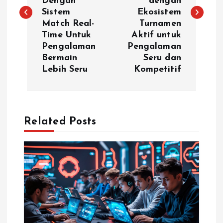
Dengan
dengan
Sistem
Ekosistem
t
Match Real-
Turnamen
Time Untuk
Aktif untuk
n
Pengalaman
Pengalaman
Bermain
Seru dan
a
Lebih Seru
Kompetitif
v
i
Related Posts
g
a
t
i