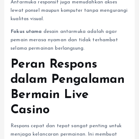
Antarmuka responsif juga memudahkan akses
lewat ponsel maupun komputer tanpa mengurangi
kualitas visual.
Fokus utama
desain antarmuka adalah agar
pemain merasa nyaman dan tidak terhambat
selama permainan berlangsung.
Peran Respons
dalam Pengalaman
Bermain Live
Casino
Respons cepat dan tepat sangat penting untuk
menjaga kelancaran permainan. Ini membuat