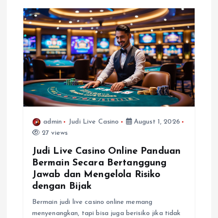
g
a
t
i
o
n
admin
Judi Live Casino
August 1, 2026
27 views
Judi Live Casino Online Panduan
Bermain Secara Bertanggung
Jawab dan Mengelola Risiko
dengan Bijak
Bermain judi live casino online memang
menyenangkan, tapi bisa juga berisiko jika tidak