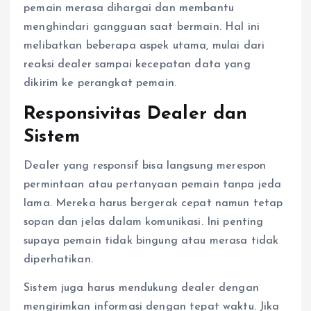
pemain merasa dihargai dan membantu
menghindari gangguan saat bermain. Hal ini
melibatkan beberapa aspek utama, mulai dari
reaksi dealer sampai kecepatan data yang
dikirim ke perangkat pemain.
Responsivitas Dealer dan
Sistem
Dealer yang responsif bisa langsung merespon
permintaan atau pertanyaan pemain tanpa jeda
lama. Mereka harus bergerak cepat namun tetap
sopan dan jelas dalam komunikasi. Ini penting
supaya pemain tidak bingung atau merasa tidak
diperhatikan.
Sistem juga harus mendukung dealer dengan
mengirimkan informasi dengan tepat waktu. Jika