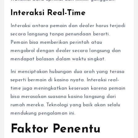
Interaksi Real-Time
Interaksi antara pemain dan dealer harus terjadi
secara langsung tanpa penundaan berarti.
Pemain bisa memberikan perintah atau
mengobrol dengan dealer secara langsung dan
mendapat balasan dalam waktu singkat.
Ini menciptakan hubungan dua arah yang terasa
seperti bermain di kasino nyata. Interaksi real-
time juga meningkatkan keseruan karena pemain
bisa merasakan suasana kasino langsung dari
rumah mereka. Teknologi yang baik akan selalu
mendukung pengalaman ini.
Faktor Penentu