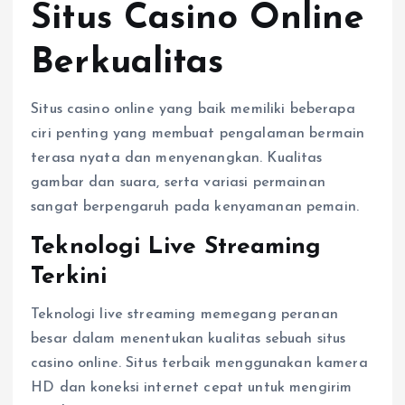
Situs Casino Online
Berkualitas
Situs casino online yang baik memiliki beberapa
ciri penting yang membuat pengalaman bermain
terasa nyata dan menyenangkan. Kualitas
gambar dan suara, serta variasi permainan
sangat berpengaruh pada kenyamanan pemain.
Teknologi Live Streaming
Terkini
Teknologi live streaming memegang peranan
besar dalam menentukan kualitas sebuah situs
casino online. Situs terbaik menggunakan kamera
HD dan koneksi internet cepat untuk mengirim