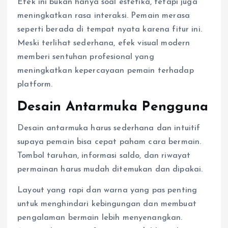
Efek ini bukan hanya soal estetika, tetapi juga
meningkatkan rasa interaksi. Pemain merasa
seperti berada di tempat nyata karena fitur ini.
Meski terlihat sederhana, efek visual modern
memberi sentuhan profesional yang
meningkatkan kepercayaan pemain terhadap
platform.
Desain Antarmuka Pengguna
Desain antarmuka harus sederhana dan intuitif
supaya pemain bisa cepat paham cara bermain.
Tombol taruhan, informasi saldo, dan riwayat
permainan harus mudah ditemukan dan dipakai.
Layout yang rapi dan warna yang pas penting
untuk menghindari kebingungan dan membuat
pengalaman bermain lebih menyenangkan.