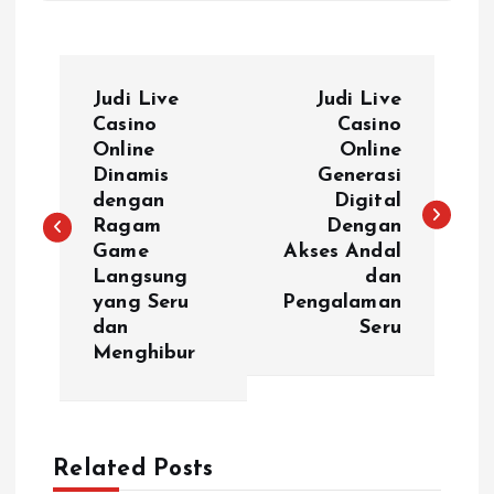
P
Judi Live
Judi Live
o
Casino
Casino
Online
Online
Dinamis
Generasi
s
dengan
Digital
Ragam
Dengan
t
Game
Akses Andal
Langsung
dan
n
yang Seru
Pengalaman
dan
Seru
a
Menghibur
v
i
Related Posts