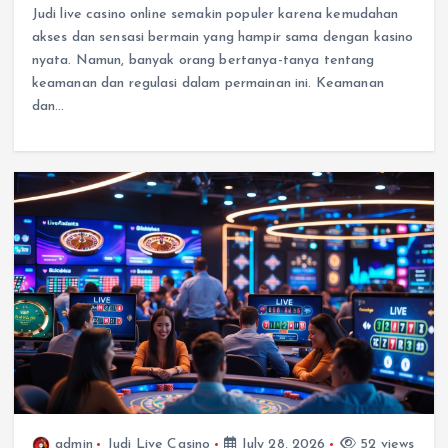
Judi live casino online semakin populer karena kemudahan
akses dan sensasi bermain yang hampir sama dengan kasino
nyata. Namun, banyak orang bertanya-tanya tentang
keamanan dan regulasi dalam permainan ini. Keamanan
dan…
admin
Judi Live Casino
July 28, 2026
52 views