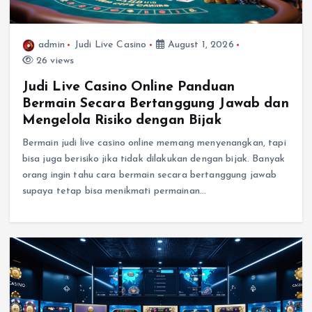
admin
Judi Live Casino
August 1, 2026
26 views
Judi Live Casino Online Panduan
Bermain Secara Bertanggung Jawab dan
Mengelola Risiko dengan Bijak
Bermain judi live casino online memang menyenangkan, tapi
bisa juga berisiko jika tidak dilakukan dengan bijak. Banyak
orang ingin tahu cara bermain secara bertanggung jawab
supaya tetap bisa menikmati permainan…