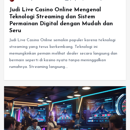
Judi Live Casino Online Mengenal
Teknologi Streaming dan Sistem
Permainan Digital dengan Mudah dan
Seru
Judi Live Casino Online semakin populer karena teknologi
streaming yang terus berkembang. Teknologi ini
memungkinkan pemain melihat dealer secara langsung dan
bermain seperti di kasino nyata tanpa meninggalkan
rumahnya. Streaming langsung…