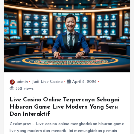
admin
Judi Live Casino
April 8, 2026
332 views
Live Casino Online Terpercaya Sebagai
Hiburan Game Live Modern Yang Seru
Dan Interaktif
Zealimprov – Live casino online menghadirkan hiburan game
live yang modern dan menarik. Ini memungkinkan pemain