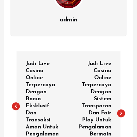
admin
P
Judi Live
Judi Live
o
Casino
Casino
Online
Online
Terpercaya
Terpercaya
s
Dengan
Dengan
Bonus
Sistem
t
Eksklusif
Transparan
Dan
Dan Fair
n
Transaksi
Play Untuk
Aman Untuk
Pengalaman
a
Pengalaman
Bermain