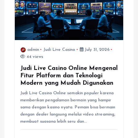
admin
Judi Live Casino
July 31, 2026
44 views
Judi Live Casino Online Mengenal
Fitur Platform dan Teknologi
Modern yang Mudah Digunakan
Judi Live Casino Online semakin populer karena
memberikan pengalaman bermain yang hampir
sama dengan kasino nyata. Pemain bisa bermain
dengan dealer langsung melalui video streaming,
membuat suasana lebih seru dan…