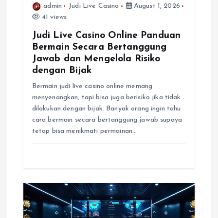
admin
Judi Live Casino
August 1, 2026
41 views
Judi Live Casino Online Panduan
Bermain Secara Bertanggung
Jawab dan Mengelola Risiko
dengan Bijak
Bermain judi live casino online memang
menyenangkan, tapi bisa juga berisiko jika tidak
dilakukan dengan bijak. Banyak orang ingin tahu
cara bermain secara bertanggung jawab supaya
tetap bisa menikmati permainan…