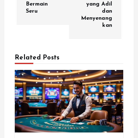
Bermain
yang Adil
v
Seru
dan
Menyenang
i
kan
g
a
Related Posts
t
i
o
n