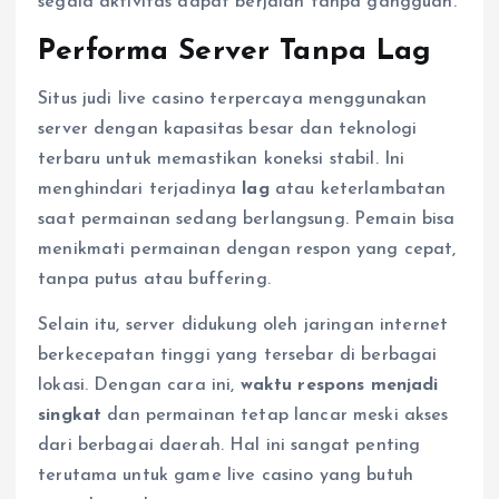
segala aktivitas dapat berjalan tanpa gangguan.
Performa Server Tanpa Lag
Situs judi live casino terpercaya menggunakan
server dengan kapasitas besar dan teknologi
terbaru untuk memastikan koneksi stabil. Ini
menghindari terjadinya
lag
atau keterlambatan
saat permainan sedang berlangsung. Pemain bisa
menikmati permainan dengan respon yang cepat,
tanpa putus atau buffering.
Selain itu, server didukung oleh jaringan internet
berkecepatan tinggi yang tersebar di berbagai
lokasi. Dengan cara ini,
waktu respons menjadi
singkat
dan permainan tetap lancar meski akses
dari berbagai daerah. Hal ini sangat penting
terutama untuk game live casino yang butuh