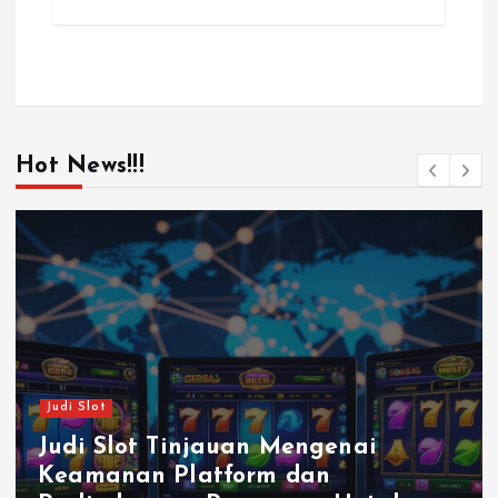
Hot News!!!
Judi Slot
Judi Slot Tinjauan Mengenai
Keamanan Platform dan