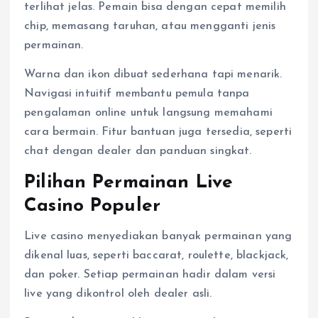
terlihat jelas. Pemain bisa dengan cepat memilih
chip, memasang taruhan, atau mengganti jenis
permainan.
Warna dan ikon dibuat sederhana tapi menarik.
Navigasi intuitif membantu pemula tanpa
pengalaman online untuk langsung memahami
cara bermain. Fitur bantuan juga tersedia, seperti
chat dengan dealer dan panduan singkat.
Pilihan Permainan Live
Casino Populer
Live casino menyediakan banyak permainan yang
dikenal luas, seperti baccarat, roulette, blackjack,
dan poker. Setiap permainan hadir dalam versi
live yang dikontrol oleh dealer asli.