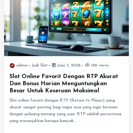
admin
Judi Slot
June 3, 2026
186 views
Slot Online Favorit Dengan RTP Akurat
Dan Bonus Harian Menguntungkan
Besar Untuk Keseruan Maksimal
Slot online favorit dengan RTP (Return to Player) yang
akurat sangat penting bagi siapa saja yang ingin bermain
dengan peluang menang yang jujur. RTP adalah persentase
yang menunjukkan berapa banyak…