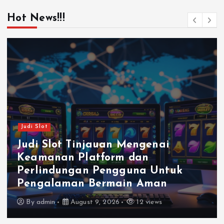
o
Hot News!!!
s
t
s
p
Judi Slot
a
Judi Slot Tinjauan Mengenai
Keamanan Platform dan
g
Perlindungan Pengguna Untuk
i
Pengalaman Bermain Aman
By
admin
August 9, 2026
12 views
n