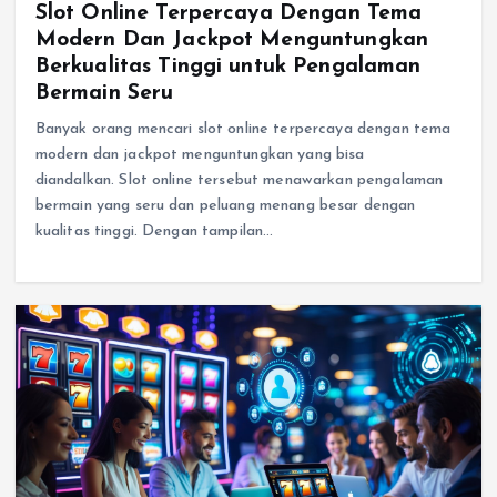
Slot Online Terpercaya Dengan Tema
Modern Dan Jackpot Menguntungkan
Berkualitas Tinggi untuk Pengalaman
Bermain Seru
Banyak orang mencari slot online terpercaya dengan tema
modern dan jackpot menguntungkan yang bisa
diandalkan. Slot online tersebut menawarkan pengalaman
bermain yang seru dan peluang menang besar dengan
kualitas tinggi. Dengan tampilan…