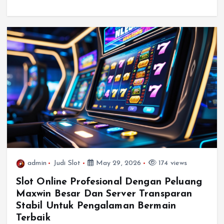
admin
Judi Slot
May 29, 2026
174 views
Slot Online Profesional Dengan Peluang
Maxwin Besar Dan Server Transparan
Stabil Untuk Pengalaman Bermain
Terbaik