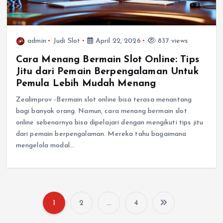
admin
Judi Slot
April 22, 2026
837 views
Cara Menang Bermain Slot Online: Tips
Jitu dari Pemain Berpengalaman Untuk
Pemula Lebih Mudah Menang
Zealimprov -Bermain slot online bisa terasa menantang
bagi banyak orang. Namun, cara menang bermain slot
online sebenarnya bisa dipelajari dengan mengikuti tips jitu
dari pemain berpengalaman. Mereka tahu bagaimana
mengelola modal…
1
2
…
4
P