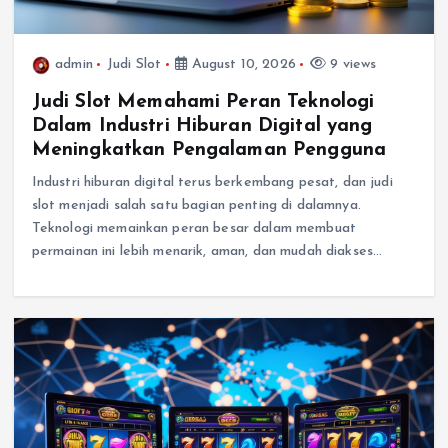
admin
Judi Slot
August 10, 2026
9 views
Judi Slot Memahami Peran Teknologi
Dalam Industri Hiburan Digital yang
Meningkatkan Pengalaman Pengguna
Industri hiburan digital terus berkembang pesat, dan judi
slot menjadi salah satu bagian penting di dalamnya.
Teknologi memainkan peran besar dalam membuat
permainan ini lebih menarik, aman, dan mudah diakses…