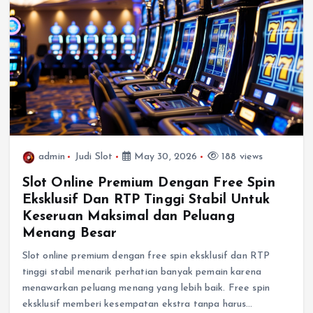
admin
Judi Slot
May 30, 2026
188 views
Slot Online Premium Dengan Free Spin
Eksklusif Dan RTP Tinggi Stabil Untuk
Keseruan Maksimal dan Peluang
Menang Besar
Slot online premium dengan free spin eksklusif dan RTP
tinggi stabil menarik perhatian banyak pemain karena
menawarkan peluang menang yang lebih baik. Free spin
eksklusif memberi kesempatan ekstra tanpa harus…