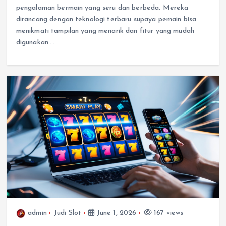
pengalaman bermain yang seru dan berbeda. Mereka
dirancang dengan teknologi terbaru supaya pemain bisa
menikmati tampilan yang menarik dan fitur yang mudah
digunakan.…
admin
Judi Slot
June 1, 2026
167 views