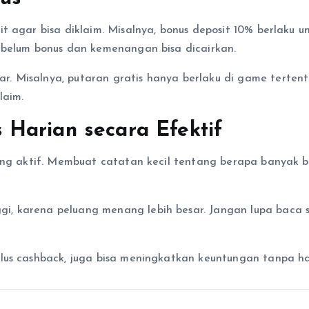
 agar bisa diklaim. Misalnya, bonus deposit 10% berlaku un
ebelum bonus dan kemenangan bisa dicairkan.
. Misalnya, putaran gratis hanya berlaku di game tertent
laim.
Harian secara Efektif
yang aktif. Membuat catatan kecil tentang berapa banyak 
, karena peluang menang lebih besar. Jangan lupa baca sy
plus cashback, juga bisa meningkatkan keuntungan tanpa h