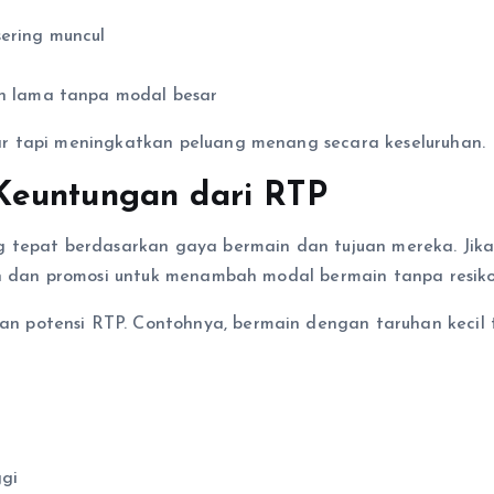
ering muncul
ih lama tanpa modal besar
r tapi meningkatkan peluang menang secara keseluruhan.
Keuntungan dari RTP
 tepat berdasarkan gaya bermain dan tujuan mereka. Jika 
an dan promosi untuk menambah modal bermain tanpa resiko 
potensi RTP. Contohnya, bermain dengan taruhan kecil ta
gi