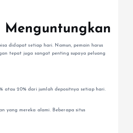
ng Menguntungkan
isa didapat setiap hari. Namun, pemain harus
gan tepat juga sangat penting supaya peluang
 atau 20% dari jumlah depositnya setiap hari.
an yang mereka alami. Beberapa situs