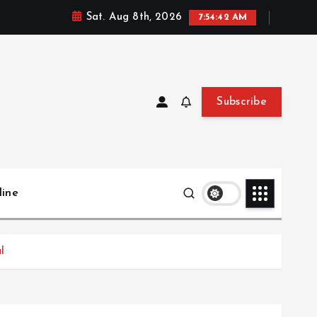
Sat. Aug 8th, 2026
7:54:43 AM
Subscribe
line
l