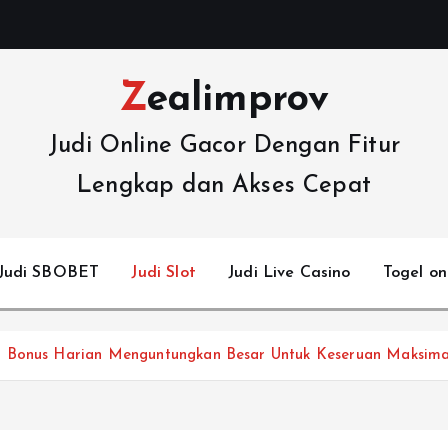
Zealimprov
Judi Online Gacor Dengan Fitur
Lengkap dan Akses Cepat
Judi SBOBET
Judi Slot
Judi Live Casino
Togel on
n Bonus Harian Menguntungkan Besar Untuk Keseruan Maksima