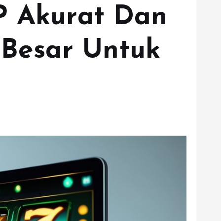
P Akurat Dan
Besar Untuk