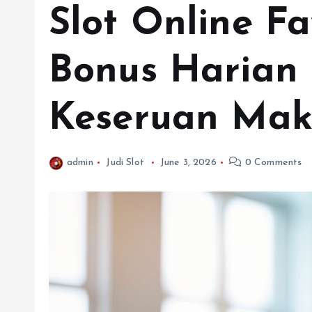
Slot Online F
Bonus Harian
Keseruan Mak
admin
Judi Slot
June 3, 2026
0 Comments