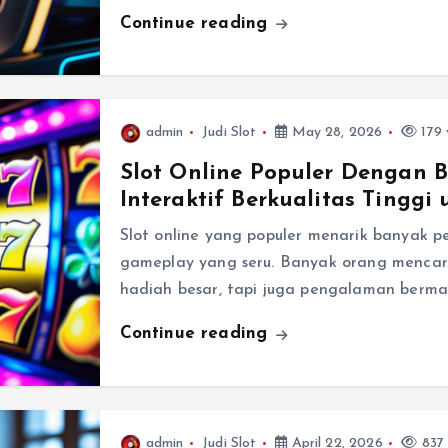
Continue reading
admin
Judi Slot
May 28, 2026
179 
Slot Online Populer Dengan
Interaktif Berkualitas Tingg
Slot online yang populer menarik banyak 
gameplay yang seru. Banyak orang mencar
hadiah besar, tapi juga pengalaman berma
Continue reading
admin
Judi Slot
April 22, 2026
837 