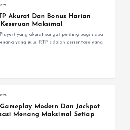
iews
RTP Akurat Dan Bonus Harian
 Keseruan Maksimal
 Player) yang akurat sangat penting bagi siapa
enang yang jujur. RTP adalah persentase yang
iews
n Gameplay Modern Dan Jackpot
ensasi Menang Maksimal Setiap