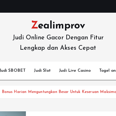
Zealimprov
Judi Online Gacor Dengan Fitur
Lengkap dan Akses Cepat
Judi SBOBET
Judi Slot
Judi Live Casino
Togel on
n Bonus Harian Menguntungkan Besar Untuk Keseruan Maksima