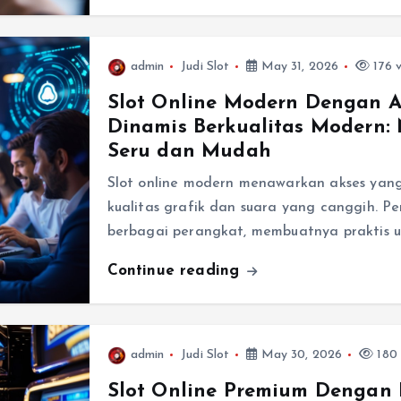
admin
Judi Slot
May 31, 2026
176 
Slot Online Modern Dengan A
Dinamis Berkualitas Modern:
Seru dan Mudah
Slot online modern menawarkan akses ya
kualitas grafik dan suara yang canggih. P
berbagai perangkat, membuatnya praktis 
Continue reading
admin
Judi Slot
May 30, 2026
180 
Slot Online Premium Dengan 