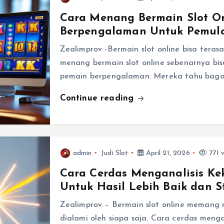
Cara Menang Bermain Slot Onl
Berpengalaman Untuk Pemul
Zealimprov -Bermain slot online bisa ter
menang bermain slot online sebenarnya bisa
pemain berpengalaman. Mereka tahu bag
Continue reading
admin
Judi Slot
April 21, 2026
771 
Cara Cerdas Menganalisis Ke
Untuk Hasil Lebih Baik dan 
Zealimprov – Bermain slot online memang 
dialami oleh siapa saja. Cara cerdas meng