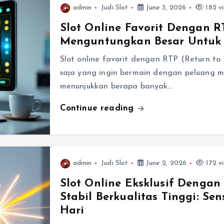
admin
Judi Slot
June 3, 2026
182 v
Slot Online Favorit Dengan 
Menguntungkan Besar Untuk
Slot online favorit dengan RTP (Return to
saja yang ingin bermain dengan peluang m
menunjukkan berapa banyak…
Continue reading
admin
Judi Slot
June 2, 2026
172 v
Slot Online Eksklusif Denga
Stabil Berkualitas Tinggi: S
Hari