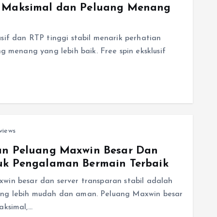
n Maksimal dan Peluang Menang
usif dan RTP tinggi stabil menarik perhatian
menang yang lebih baik. Free spin eksklusif
views
gan Peluang Maxwin Besar Dan
tuk Pengalaman Bermain Terbaik
xwin besar dan server transparan stabil adalah
ang lebih mudah dan aman. Peluang Maxwin besar
ksimal,…