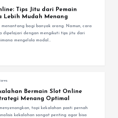
ine: Tips Jitu dari Pemain
a Lebih Mudah Menang
asa menantang bagi banyak orang. Namun, cara
 dipelajari dengan mengikuti tips jitu dari
aimana mengelola modal…
views
kalahan Bermain Slot Online
Strategi Menang Optimal
menyenangkan, tapi kekalahan pasti pernah
analisis kekalahan sangat penting agar bisa