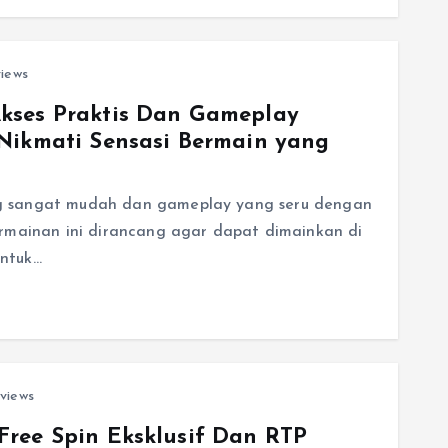
views
kses Praktis Dan Gameplay
 Nikmati Sensasi Bermain yang
ng sangat mudah dan gameplay yang seru dengan
ermainan ini dirancang agar dapat dimainkan di
untuk…
views
Free Spin Eksklusif Dan RTP