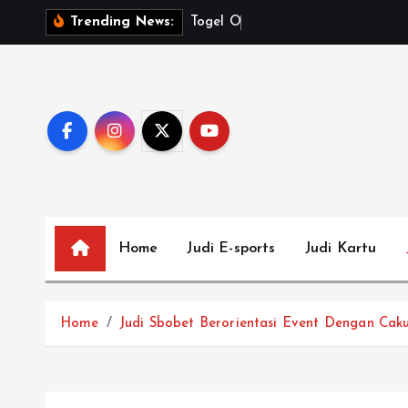
S
T
o
g
e
l
O
n
l
i
n
e
M
e
n
Trending News:
k
i
p
t
o
c
o
n
t
Home
Judi E-sports
Judi Kartu
e
n
t
Home
Judi Sbobet Berorientasi Event Dengan Cak