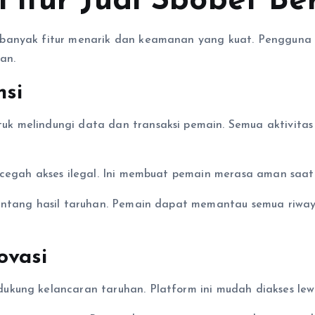
itur Judi Sbobet Ber
banyak fitur menarik dan keamanan yang kuat. Pengguna 
an.
si
 melindungi data dan transaksi pemain. Semua aktivitas d
encegah akses ilegal. Ini membuat pemain merasa aman saa
tentang hasil taruhan. Pemain dapat memantau semua riwa
ovasi
ukung kelancaran taruhan. Platform ini mudah diakses lew