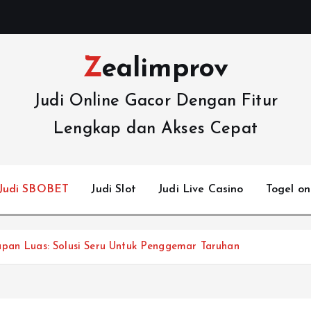
Zealimprov
Judi Online Gacor Dengan Fitur
Lengkap dan Akses Cepat
Judi SBOBET
Judi Slot
Judi Live Casino
Togel on
upan Luas: Solusi Seru Untuk Penggemar Taruhan