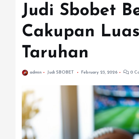
Judi Sbobet B
Cakupan Luas:
Taruhan
admin
Judi SBOBET
February 23, 2026
0 C