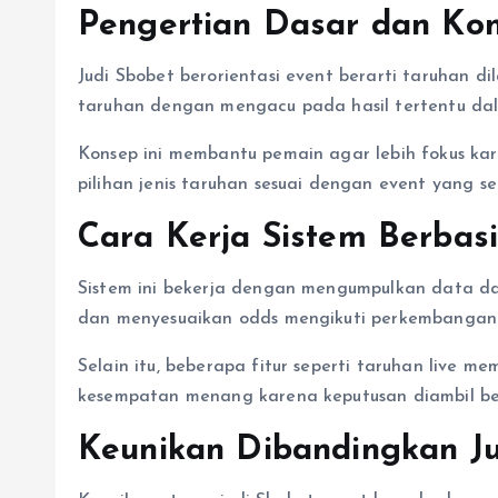
Pengertian Dasar dan Ko
Judi Sbobet berorientasi event berarti taruhan d
taruhan dengan mengacu pada hasil tertentu dal
Konsep ini membantu pemain agar lebih fokus ka
pilihan jenis taruhan sesuai dengan event yang s
Cara Kerja Sistem Berbas
Sistem ini bekerja dengan mengumpulkan data da
dan menyesuaikan odds mengikuti perkembangan 
Selain itu, beberapa fitur seperti taruhan live 
kesempatan menang karena keputusan diambil berd
Keunikan Dibandingkan Ju