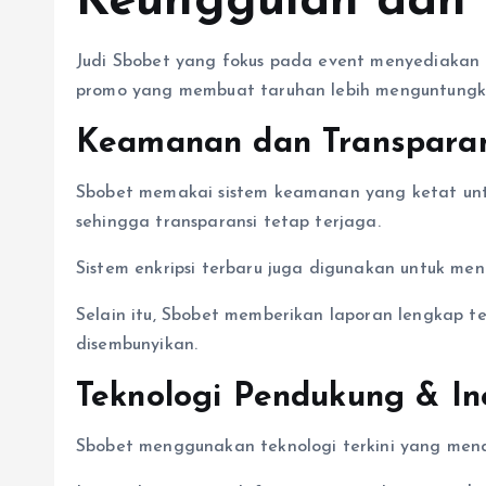
Keunggulan dan F
Judi Sbobet yang fokus pada event menyediakan 
promo yang membuat taruhan lebih menguntungk
Keamanan dan Transparan
Sbobet memakai sistem keamanan yang ketat untuk
sehingga transparansi tetap terjaga.
Sistem enkripsi terbaru juga digunakan untuk m
Selain itu, Sbobet memberikan laporan lengkap 
disembunyikan.
Teknologi Pendukung & In
Sbobet menggunakan teknologi terkini yang mend