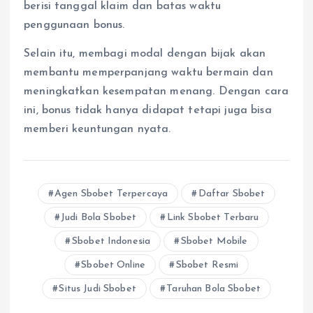
berisi tanggal klaim dan batas waktu
penggunaan bonus.
Selain itu, membagi modal dengan bijak akan
membantu memperpanjang waktu bermain dan
meningkatkan kesempatan menang. Dengan cara
ini, bonus tidak hanya didapat tetapi juga bisa
memberi keuntungan nyata.
Agen Sbobet Terpercaya
Daftar Sbobet
Judi Bola Sbobet
Link Sbobet Terbaru
Sbobet Indonesia
Sbobet Mobile
Sbobet Online
Sbobet Resmi
Situs Judi Sbobet
Taruhan Bola Sbobet