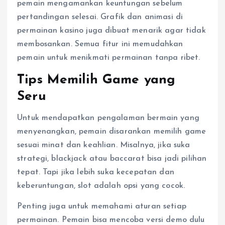
pemain mengamankan keuntungan sebelum
pertandingan selesai. Grafik dan animasi di
permainan kasino juga dibuat menarik agar tidak
membosankan. Semua fitur ini memudahkan
pemain untuk menikmati permainan tanpa ribet.
Tips Memilih Game yang
Seru
Untuk mendapatkan pengalaman bermain yang
menyenangkan, pemain disarankan memilih game
sesuai minat dan keahlian. Misalnya, jika suka
strategi, blackjack atau baccarat bisa jadi pilihan
tepat. Tapi jika lebih suka kecepatan dan
keberuntungan, slot adalah opsi yang cocok.
Penting juga untuk memahami aturan setiap
permainan. Pemain bisa mencoba versi demo dulu