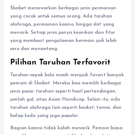
Sbobet menawarkan berbagai jenis permainan
yang cocok untuk semua orang. Ada taruhan
olahraga, permainan kasino, hingga slot yang
menarik. Setiap jenis punya keunikan dan fitur
yang membuat pengalaman bermain jadi lebih
seru dan menantang.
Pilihan Taruhan Terfavorit
Taruhan sepak bola masih menjadi favorit banyak
pemain di Sbobet. Mereka bisa memilih berbagai
jenis pasar taruhan seperti hasil pertandingan,
jumlah gol, atau Asian Handicap. Selain itu, ada
taruhan olahraga lain seperti basket, tennis, dan
balap kuda yang juga populer.
Bagian kasino tidak kalah menarik. Pemain biasa