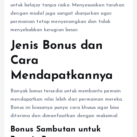
untuk belajar tanpa risiko. Menyesuaikan taruhan
dengan modal juga sangat dianjurkan agar
permainan tetap menyenangkan dan tidak
menyebabkan kerugian besar.
Jenis Bonus dan
Cara
Mendapatkannya
Banyak bonus tersedia untuk membantu pemain
mendapatkan nilai lebih dari permainan mereka.
Bonus ini biasanya punya cara khusus agar bisa
diterima dan dimanfaatkan dengan maksimal.
Bonus Sambutan untuk