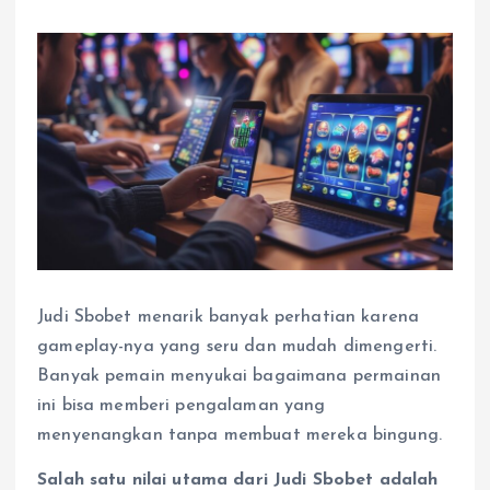
Judi Sbobet menarik banyak perhatian karena
gameplay-nya yang seru dan mudah dimengerti.
Banyak pemain menyukai bagaimana permainan
ini bisa memberi pengalaman yang
menyenangkan tanpa membuat mereka bingung.
Salah satu nilai utama dari Judi Sbobet adalah