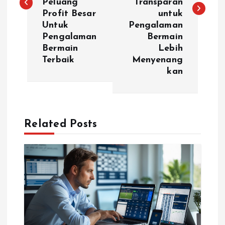
Peluang
Transparan
t
Profit Besar
untuk
Untuk
Pengalaman
n
Pengalaman
Bermain
Bermain
Lebih
a
Terbaik
Menyenang
kan
v
i
Related Posts
g
a
t
i