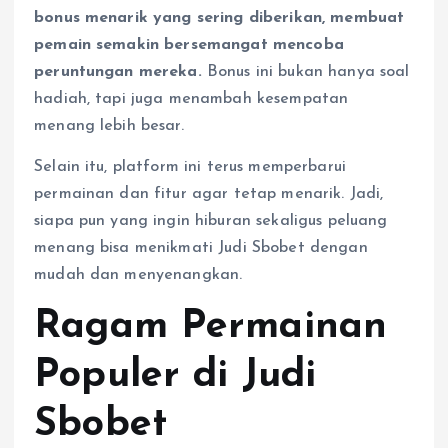
bonus menarik yang sering diberikan, membuat
pemain semakin bersemangat mencoba
peruntungan mereka.
Bonus ini bukan hanya soal
hadiah, tapi juga menambah kesempatan
menang lebih besar.
Selain itu, platform ini terus memperbarui
permainan dan fitur agar tetap menarik. Jadi,
siapa pun yang ingin hiburan sekaligus peluang
menang bisa menikmati Judi Sbobet dengan
mudah dan menyenangkan.
Ragam Permainan
Populer di Judi
Sbobet