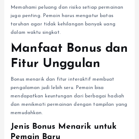
Memahami peluang dan risiko setiap permainan
juga penting. Pemain harus mengatur batas
taruhan agar tidak kehilangan banyak uang
dalam waktu singkat.
Manfaat Bonus dan
Fitur Unggulan
Bonus menarik dan fitur interaktif membuat
pengalaman judi lebih seru. Pemain bisa
mendapatkan keuntungan dari berbagai hadiah
dan menikmati permainan dengan tampilan yang
memudahkan.
Jenis Bonus Menarik untuk
Pemain Baru