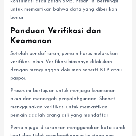
konfirmasi atau pesan SMS. Pesan ini berfungsi
untuk memastikan bahwa data yang diberikan
benar.
Panduan Verifikasi dan
Keamanan
Setelah pendaftaran, pemain harus melakukan
verifikasi akun. Verifikasi biasanya dilakukan
dengan mengunggah dokumen seperti KTP atau
paspor.
Proses ini bertujuan untuk menjaga keamanan
akun dan mencegah penyalahgunaan. Sbobet
menggunakan verifikasi untuk memastikan
pemain adalah orang asli yang mendaftar.
Pemain juga disarankan menggunakan kata sandi