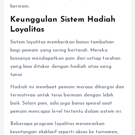
bermain.
Keunggulan Sistem Hadiah
Loyalitas
Sistem loyalitas memberikan bonus tambahan
bagi pemain yang sering bertaruh. Mereka
biasanya mendapatkan poin dari setiap taruhan
yang bisa ditukar dengan hadiah atau uang
tunai.
Hadiah ini membuat pemain merasa dihargai dan
termotivasi untuk terus bermain dengan lebih
baik. Selain poin, ada juga bonus spesial saat
pemain mencapai level tertentu dalam sistem ini.
Beberapa program loyalitas menawarkan
keuntungan eksklusif seperti akses ke turnamen,