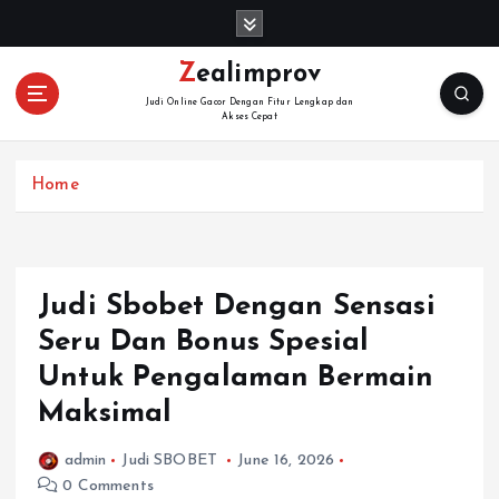
S
k
i
Zealimprov
p
Judi Online Gacor Dengan Fitur Lengkap dan
t
Akses Cepat
o
c
Home
o
n
t
e
n
Judi Sbobet Dengan Sensasi
t
Seru Dan Bonus Spesial
Untuk Pengalaman Bermain
Maksimal
admin
Judi SBOBET
June 16, 2026
0 Comments