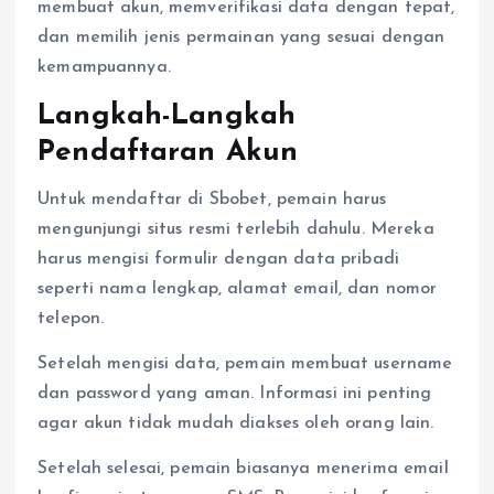
membuat akun, memverifikasi data dengan tepat,
dan memilih jenis permainan yang sesuai dengan
kemampuannya.
Langkah-Langkah
Pendaftaran Akun
Untuk mendaftar di Sbobet, pemain harus
mengunjungi situs resmi terlebih dahulu. Mereka
harus mengisi formulir dengan data pribadi
seperti nama lengkap, alamat email, dan nomor
telepon.
Setelah mengisi data, pemain membuat username
dan password yang aman. Informasi ini penting
agar akun tidak mudah diakses oleh orang lain.
Setelah selesai, pemain biasanya menerima email