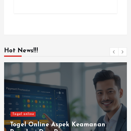
Hot News!!!
Togel online
Togel Online Aspek Keamanan