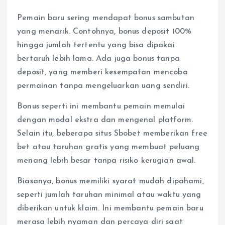
Pemain baru sering mendapat bonus sambutan
yang menarik. Contohnya, bonus deposit 100%
hingga jumlah tertentu yang bisa dipakai
bertaruh lebih lama. Ada juga bonus tanpa
deposit, yang memberi kesempatan mencoba
permainan tanpa mengeluarkan uang sendiri.
Bonus seperti ini membantu pemain memulai
dengan modal ekstra dan mengenal platform.
Selain itu, beberapa situs Sbobet memberikan free
bet atau taruhan gratis yang membuat peluang
menang lebih besar tanpa risiko kerugian awal.
Biasanya, bonus memiliki syarat mudah dipahami,
seperti jumlah taruhan minimal atau waktu yang
diberikan untuk klaim. Ini membantu pemain baru
merasa lebih nyaman dan percaya diri saat