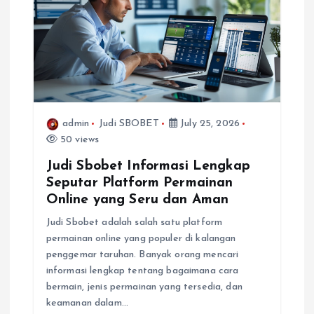
a
t
i
o
admin
Judi SBOBET
July 25, 2026
n
50 views
Judi Sbobet Informasi Lengkap
Seputar Platform Permainan
Online yang Seru dan Aman
Judi Sbobet adalah salah satu platform
permainan online yang populer di kalangan
penggemar taruhan. Banyak orang mencari
informasi lengkap tentang bagaimana cara
bermain, jenis permainan yang tersedia, dan
keamanan dalam…