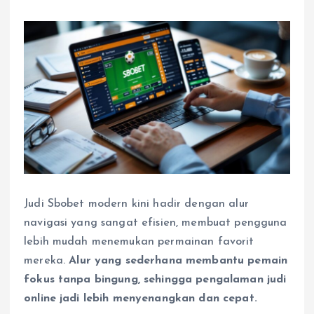
Judi Sbobet modern kini hadir dengan alur
navigasi yang sangat efisien, membuat pengguna
lebih mudah menemukan permainan favorit
mereka.
Alur yang sederhana membantu pemain
fokus tanpa bingung, sehingga pengalaman judi
online jadi lebih menyenangkan dan cepat.