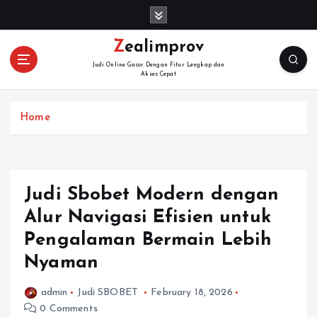
S
k
i
Zealimprov
p
Judi Online Gacor Dengan Fitur Lengkap dan
t
Akses Cepat
o
c
Home
o
n
t
e
n
Judi Sbobet Modern dengan
t
Alur Navigasi Efisien untuk
Pengalaman Bermain Lebih
Nyaman
admin
Judi SBOBET
February 18, 2026
0 Comments