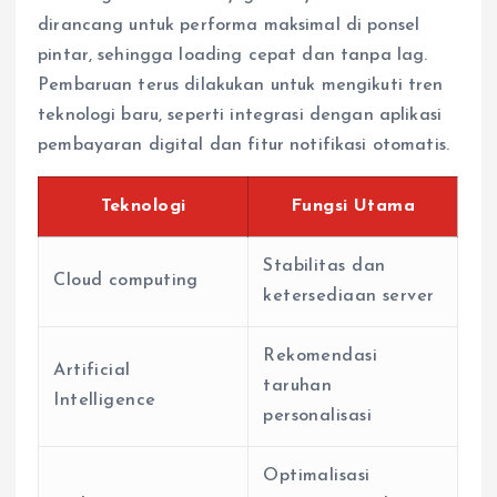
dirancang untuk performa maksimal di ponsel
pintar, sehingga loading cepat dan tanpa lag.
Pembaruan terus dilakukan untuk mengikuti tren
teknologi baru, seperti integrasi dengan aplikasi
pembayaran digital dan fitur notifikasi otomatis.
Teknologi
Fungsi Utama
Stabilitas dan
Cloud computing
ketersediaan server
Rekomendasi
Artificial
taruhan
Intelligence
personalisasi
Optimalisasi