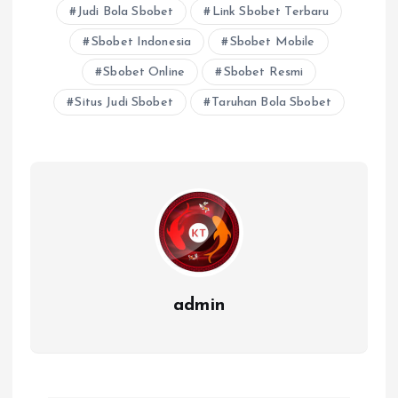
Judi Bola Sbobet
Link Sbobet Terbaru
Sbobet Indonesia
Sbobet Mobile
Sbobet Online
Sbobet Resmi
Situs Judi Sbobet
Taruhan Bola Sbobet
admin