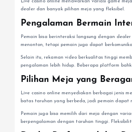
Live casino online menawarkan variasi game meja y
dealer dan banyak pilihan meja yang fleksibel.
Pengalaman Bermain Inter
Pemain bisa berinteraksi langsung dengan dealer 
menonton, tetapi pemain juga dapat berkomunikas
Selain itu, rekaman video berkualitas tinggi mem
pengalaman lebih hidup. Beberapa platform bah
Pilihan Meja yang Berag
Live casino online menyediakan berbagai jenis mej
batas taruhan yang berbeda, jadi pemain dapat 
Pemain juga bisa memilih dari meja dengan vari
berpengalaman dengan taruhan tinggi. Fleksibi