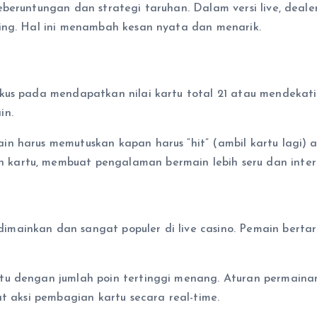
eberuntungan dan strategi taruhan. Dalam versi live, dea
ing. Hal ini menambah kesan nyata dan menarik.
kus pada mendapatkan nilai kartu total 21 atau mendekati
in.
 harus memutuskan kapan harus “hit” (ambil kartu lagi) atau
kartu, membuat pengalaman bermain lebih seru dan intera
ainkan dan sangat populer di live casino. Pemain bertar
tu dengan jumlah poin tertinggi menang. Aturan permaina
at aksi pembagian kartu secara real-time.