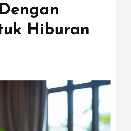
a Dengan
tuk Hiburan