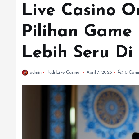
Live Casino O
Pilihan Game 
Lebih Seru D
admin
Judi Live Casino
April 7, 2026
0 Com