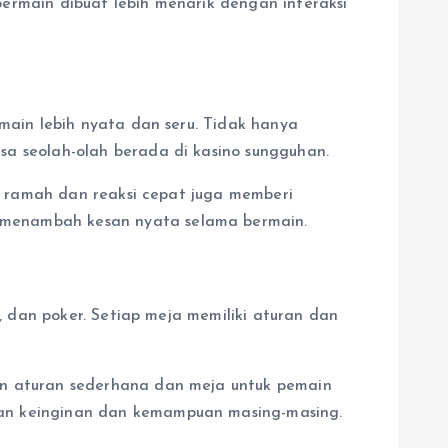
 bermain dibuat lebih menarik dengan interaksi
main lebih nyata dan seru. Tidak hanya
sa seolah-olah berada di kasino sungguhan.
ng ramah dan reaksi cepat juga memberi
 menambah kesan nyata selama bermain.
, dan poker. Setiap meja memiliki aturan dan
an aturan sederhana dan meja untuk pemain
gan keinginan dan kemampuan masing-masing.