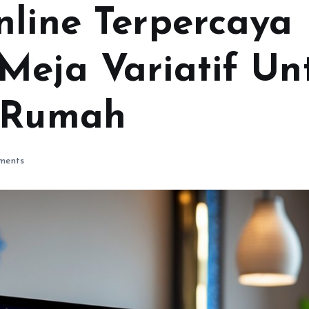
nline Terpercay
Meja Variatif Un
i Rumah
ments