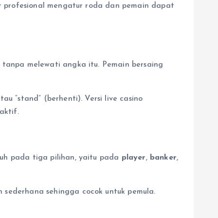
ler profesional mengatur roda dan pemain dapat
 tanpa melewati angka itu. Pemain bersaing
 “stand” (berhenti). Versi live casino
ktif.
uh pada tiga pilihan, yaitu pada
player
,
banker
,
n sederhana sehingga cocok untuk pemula.