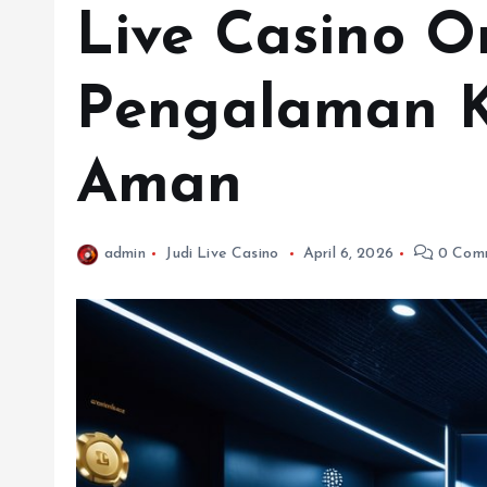
Live Casino O
Pengalaman K
Aman
admin
Judi Live Casino
April 6, 2026
0 Com