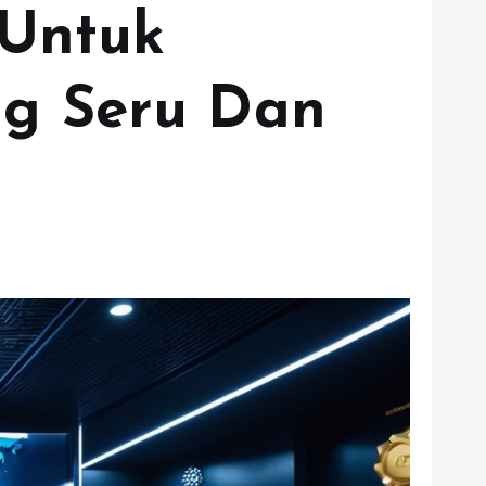
 Untuk
g Seru Dan