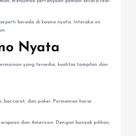
ramah, menjawab pertanyaan pemain secara real-
perti berada di kasino nyata. Interaksi ini
an.
ino Nyata
permainan yang tersedia, kualitas tampilan dan
e, baccarat, dan poker. Permainan harus
i European dan American. Dengan banyak pilihan,