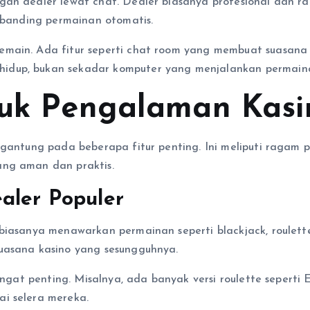
ngan dealer lewat chat. Dealer biasanya profesional dan 
dibanding permainan otomatis.
ain. Ada fitur seperti chat room yang membuat suasana se
idup, bukan sekadar komputer yang menjalankan permain
ntuk Pengalaman Kas
rgantung pada beberapa fitur penting. Ini meliputi ragam 
ang aman dan praktis.
aler Populer
 biasanya menawarkan permainan seperti blackjack, roulett
suasana kasino yang sesungguhnya.
 sangat penting. Misalnya, ada banyak versi roulette sepert
i selera mereka.