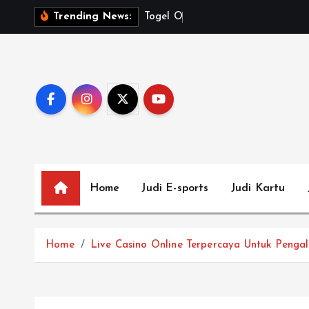
S
T
o
g
e
l
O
n
l
i
n
e
A
s
p
Trending News:
k
i
p
t
o
c
o
n
t
Home
Judi E-sports
Judi Kartu
e
n
t
Home
Live Casino Online Terpercaya Untuk Peng