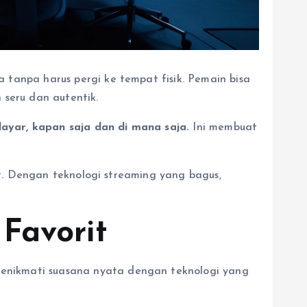
tanpa harus pergi ke tempat fisik. Pemain bisa
 seru dan autentik.
ayar, kapan saja dan di mana saja.
Ini membuat
at. Dengan teknologi streaming yang bagus,
Favorit
enikmati suasana nyata dengan teknologi yang