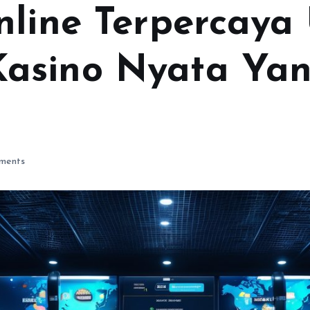
nline Terpercaya
asino Nyata Yan
ments