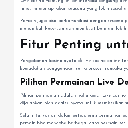
Live casino memungkinkan interaksi langsung de
time. Ini menciptakan suasana yang lebih sosial 
Pemain juga bisa berkomunikasi dengan sesama pem
menambah keseruan dan membuat bermain lebih h
Fitur Penting u
Pengalaman kasino nyata di live casino online te
kemudahan penggunaan, serta proses transaksi y
Pilihan Permainan Live De
Pilihan permainan adalah hal utama. Live casino
dijalankan oleh dealer nyata untuk memberikan 
Selain itu, variasi dalam setiap jenis permainan
pemain bisa mencoba berbagai cara bermain sesua