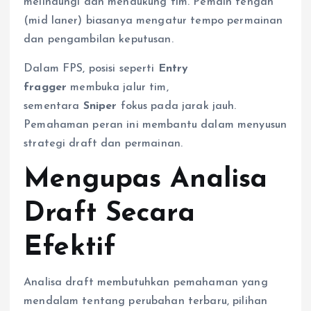
melindungi dan mendukung tim. Pemain tengah
(mid laner) biasanya mengatur tempo permainan
dan pengambilan keputusan.
Dalam FPS, posisi seperti
Entry
fragger
membuka jalur tim,
sementara
Sniper
fokus pada jarak jauh.
Pemahaman peran ini membantu dalam menyusun
strategi draft dan permainan.
Mengupas Analisa
Draft Secara
Efektif
Analisa draft membutuhkan pemahaman yang
mendalam tentang perubahan terbaru, pilihan