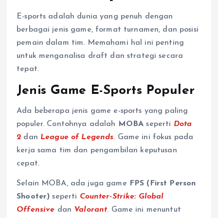
E-sports adalah dunia yang penuh dengan
berbagai jenis game, format turnamen, dan posisi
pemain dalam tim. Memahami hal ini penting
untuk menganalisa draft dan strategi secara
tepat.
Jenis Game E-Sports Populer
Ada beberapa jenis game e-sports yang paling
populer. Contohnya adalah
MOBA
seperti
Dota
2
dan
League of Legends
. Game ini fokus pada
kerja sama tim dan pengambilan keputusan
cepat.
Selain MOBA, ada juga game
FPS (First Person
Shooter)
seperti
Counter-Strike: Global
Offensive
dan
Valorant
. Game ini menuntut