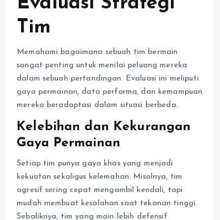
Evaluasi Strategi
Tim
Memahami bagaimana sebuah tim bermain
sangat penting untuk menilai peluang mereka
dalam sebuah pertandingan. Evaluasi ini meliputi
gaya permainan, data performa, dan kemampuan
mereka beradaptasi dalam situasi berbeda.
Kelebihan dan Kekurangan
Gaya Permainan
Setiap tim punya gaya khas yang menjadi
kekuatan sekaligus kelemahan. Misalnya, tim
agresif sering cepat mengambil kendali, tapi
mudah membuat kesalahan saat tekanan tinggi.
Sebaliknya, tim yang main lebih defensif