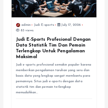
admin
Judi E-sports
July 17, 2026
83 views
Judi E-Sports Profesional Dengan
Data Statistik Tim Dan Pemain
Terlengkap Untuk Pengalaman
Maksimal
Judi e-sports profesional semakin populer karena
memberikan pengalaman taruhan yang seru dan
basis data yang lengkap sangat membantu para
pemainnya. Situs judi e-sports dengan data
statistik tim dan pemain terlengkap
memudahkan…