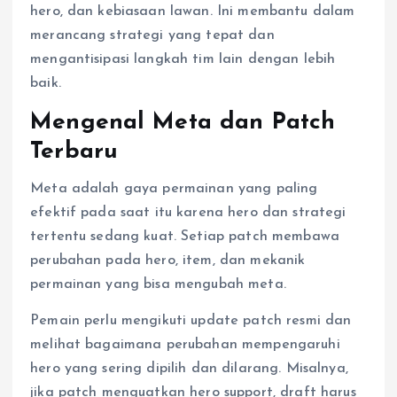
hero, dan kebiasaan lawan. Ini membantu dalam
merancang strategi yang tepat dan
mengantisipasi langkah tim lain dengan lebih
baik.
Mengenal Meta dan Patch
Terbaru
Meta adalah gaya permainan yang paling
efektif pada saat itu karena hero dan strategi
tertentu sedang kuat. Setiap patch membawa
perubahan pada hero, item, dan mekanik
permainan yang bisa mengubah meta.
Pemain perlu mengikuti update patch resmi dan
melihat bagaimana perubahan mempengaruhi
hero yang sering dipilih dan dilarang. Misalnya,
jika patch menguatkan hero support, draft harus