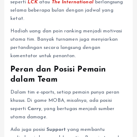
seperti
LCK
atau
The International
berlangsung
selama beberapa bulan dengan jadwal yang
ketat.
Hadiah uang dan poin ranking menjadi motivasi
utama tim. Banyak turnamen juga menyiarkan
pertandingan secara langsung dengan
komentator untuk penonton.
Peran dan Posisi Pemain
dalam Team
Dalam tim e-sports, setiap pemain punya peran
khusus. Di game MOBA, misalnya, ada posisi
seperti
Carry
, yang bertugas menjadi sumber
utama damage.
Ada juga posisi
Support
yang membantu