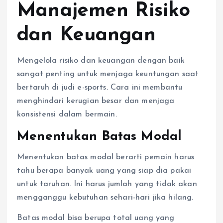
Manajemen Risiko
dan Keuangan
Mengelola risiko dan keuangan dengan baik
sangat penting untuk menjaga keuntungan saat
bertaruh di judi e-sports. Cara ini membantu
menghindari kerugian besar dan menjaga
konsistensi dalam bermain.
Menentukan Batas Modal
Menentukan batas modal berarti pemain harus
tahu berapa banyak uang yang siap dia pakai
untuk taruhan. Ini harus jumlah yang tidak akan
mengganggu kebutuhan sehari-hari jika hilang.
Batas modal bisa berupa total uang yang