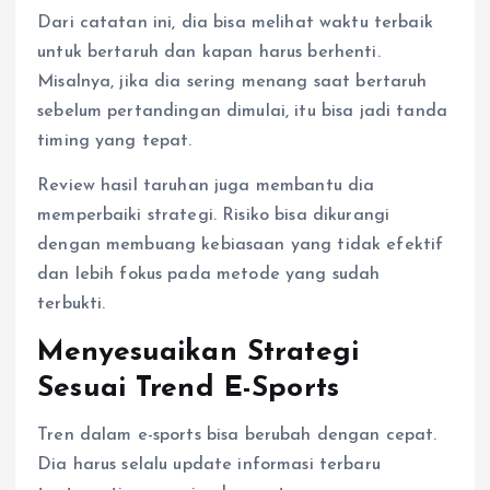
Dari catatan ini, dia bisa melihat waktu terbaik
untuk bertaruh dan kapan harus berhenti.
Misalnya, jika dia sering menang saat bertaruh
sebelum pertandingan dimulai, itu bisa jadi tanda
timing yang tepat.
Review hasil taruhan juga membantu dia
memperbaiki strategi. Risiko bisa dikurangi
dengan membuang kebiasaan yang tidak efektif
dan lebih fokus pada metode yang sudah
terbukti.
Menyesuaikan Strategi
Sesuai Trend E-Sports
Tren dalam e-sports bisa berubah dengan cepat.
Dia harus selalu update informasi terbaru