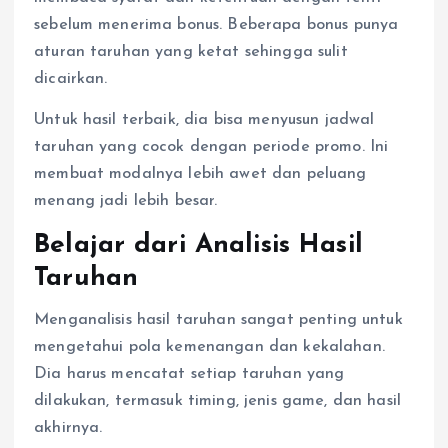
sebelum menerima bonus. Beberapa bonus punya
aturan taruhan yang ketat sehingga sulit
dicairkan.
Untuk hasil terbaik, dia bisa menyusun jadwal
taruhan yang cocok dengan periode promo. Ini
membuat modalnya lebih awet dan peluang
menang jadi lebih besar.
Belajar dari Analisis Hasil
Taruhan
Menganalisis hasil taruhan sangat penting untuk
mengetahui pola kemenangan dan kekalahan.
Dia harus mencatat setiap taruhan yang
dilakukan, termasuk timing, jenis game, dan hasil
akhirnya.