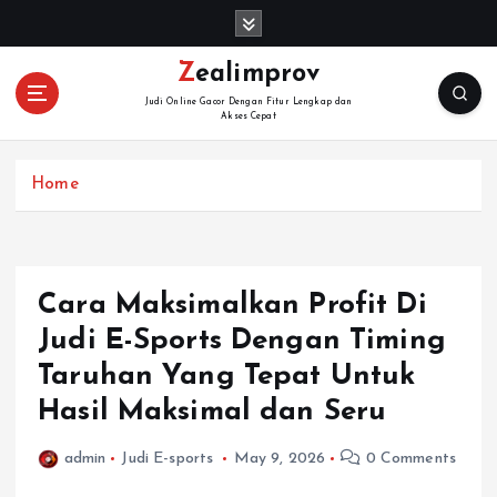
S
k
i
Zealimprov
p
Judi Online Gacor Dengan Fitur Lengkap dan
t
Akses Cepat
o
c
Home
o
n
t
e
n
Cara Maksimalkan Profit Di
t
Judi E-Sports Dengan Timing
Taruhan Yang Tepat Untuk
Hasil Maksimal dan Seru
admin
Judi E-sports
May 9, 2026
0 Comments