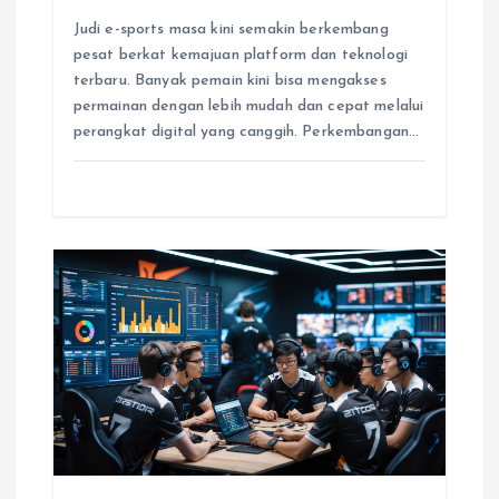
Judi e-sports masa kini semakin berkembang
pesat berkat kemajuan platform dan teknologi
terbaru. Banyak pemain kini bisa mengakses
permainan dengan lebih mudah dan cepat melalui
perangkat digital yang canggih. Perkembangan…