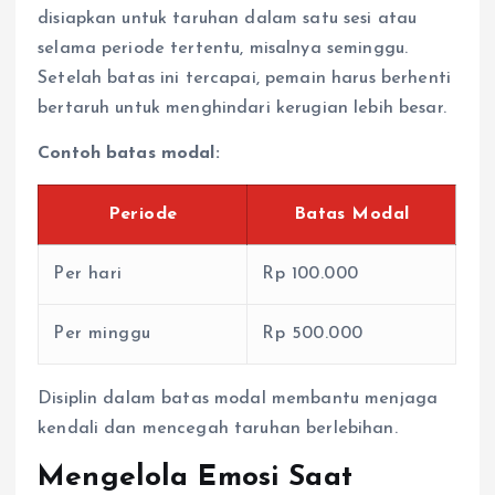
disiapkan untuk taruhan dalam satu sesi atau
selama periode tertentu, misalnya seminggu.
Setelah batas ini tercapai, pemain harus berhenti
bertaruh untuk menghindari kerugian lebih besar.
Contoh batas modal:
Periode
Batas Modal
Per hari
Rp 100.000
Per minggu
Rp 500.000
Disiplin dalam batas modal membantu menjaga
kendali dan mencegah taruhan berlebihan.
Mengelola Emosi Saat