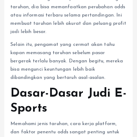
taruhan, dia bisa memanfaatkan perubahan odds
atau informasi terbaru selama pertandingan. Ini
membuat taruhan lebih akurat dan peluang profit
jadi lebih besar.
Selain itu, pengamat yang cermat akan tahu
kapan memasang taruhan sebelum pasar
bergerak terlalu banyak. Dengan begitu, mereka
bisa mengunci keuntungan lebih baik
dibandingkan yang bertaruh asal-asalan.
Dasar-Dasar Judi E-
Sports
Memahami jenis taruhan, cara kerja platform,
dan faktor penentu odds sangat penting untuk