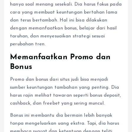
hanya soal menang sesekali. Dia harus fokus pada
cara yang membuat keuntungan bertahan lama
dan terus bertambah. Hal ini bisa dilakukan
dengan memanfaatkan bonus, belajar dari hasil
taruhan, dan menyesuaikan strategi sesuai
perubahan tren.
Memanfaatkan Promo dan
Bonus
Promo dan bonus dari situs judi bisa menjadi
sumber keuntungan tambahan yang penting. Dia
harus rajin melihat tawaran seperti bonus deposit,
cashback, dan freebet yang sering muncul.
Bonus ini membantu dia bermain lebih banyak
tanpa mengeluarkan uang ekstra. Tapi, dia harus
membaca syarat dan ketentuan dengan teliti