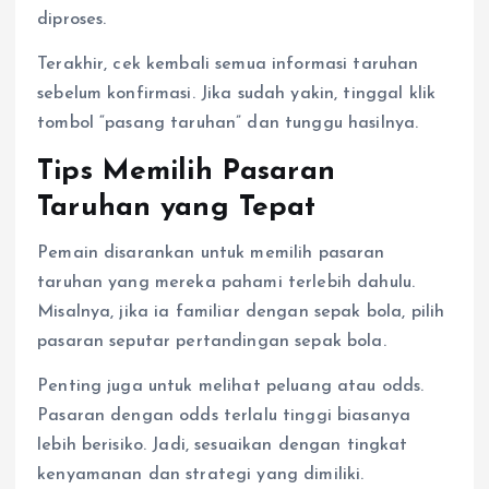
diproses.
Terakhir, cek kembali semua informasi taruhan
sebelum konfirmasi. Jika sudah yakin, tinggal klik
tombol “pasang taruhan” dan tunggu hasilnya.
Tips Memilih Pasaran
Taruhan yang Tepat
Pemain disarankan untuk memilih pasaran
taruhan yang mereka pahami terlebih dahulu.
Misalnya, jika ia familiar dengan sepak bola, pilih
pasaran seputar pertandingan sepak bola.
Penting juga untuk melihat peluang atau odds.
Pasaran dengan odds terlalu tinggi biasanya
lebih berisiko. Jadi, sesuaikan dengan tingkat
kenyamanan dan strategi yang dimiliki.