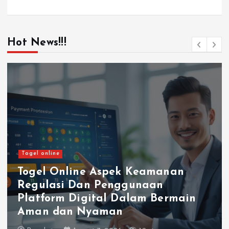
Hot News!!!
Togel online
Togel Online Aspek Keamanan
Regulasi Dan Penggunaan
Platform Digital Dalam Bermain
Aman dan Nyaman