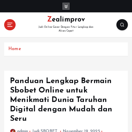
S
k
i
Zealimprov
p
Judi Online Gacor Dengan Fitur Lengkap dan
t
Akses Cepat
o
c
Home
o
n
t
e
n
Panduan Lengkap Bermain
t
Sbobet Online untuk
Menikmati Dunia Taruhan
Digital dengan Mudah dan
Seru
admin
Judi SBOBET
November 19, 2025