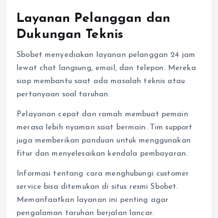
Layanan Pelanggan dan
Dukungan Teknis
Sbobet menyediakan layanan pelanggan 24 jam
lewat chat langsung, email, dan telepon. Mereka
siap membantu saat ada masalah teknis atau
pertanyaan soal taruhan.
Pelayanan cepat dan ramah membuat pemain
merasa lebih nyaman saat bermain. Tim support
juga memberikan panduan untuk menggunakan
fitur dan menyelesaikan kendala pembayaran.
Informasi tentang cara menghubungi customer
service bisa ditemukan di situs resmi Sbobet.
Memanfaatkan layanan ini penting agar
pengalaman taruhan berjalan lancar.