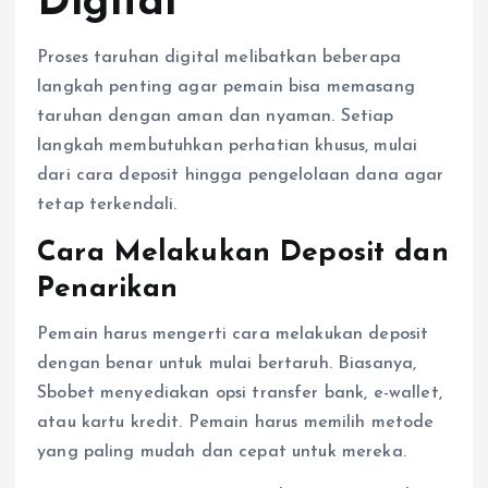
Digital
Proses taruhan digital melibatkan beberapa
langkah penting agar pemain bisa memasang
taruhan dengan aman dan nyaman. Setiap
langkah membutuhkan perhatian khusus, mulai
dari cara deposit hingga pengelolaan dana agar
tetap terkendali.
Cara Melakukan Deposit dan
Penarikan
Pemain harus mengerti cara melakukan deposit
dengan benar untuk mulai bertaruh. Biasanya,
Sbobet menyediakan opsi transfer bank, e-wallet,
atau kartu kredit. Pemain harus memilih metode
yang paling mudah dan cepat untuk mereka.