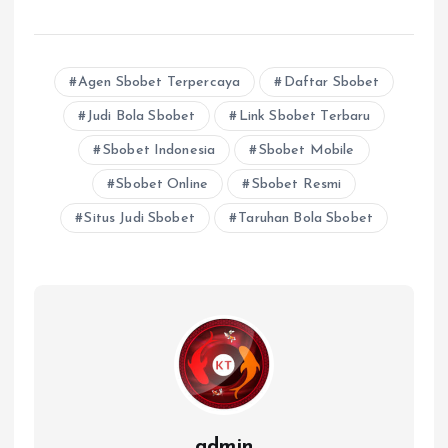
Agen Sbobet Terpercaya
Daftar Sbobet
Judi Bola Sbobet
Link Sbobet Terbaru
Sbobet Indonesia
Sbobet Mobile
Sbobet Online
Sbobet Resmi
Situs Judi Sbobet
Taruhan Bola Sbobet
admin