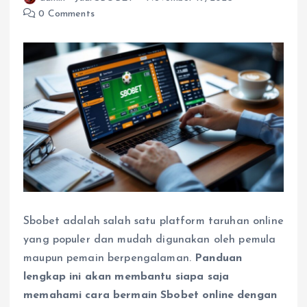
0 Comments
Sbobet adalah salah satu platform taruhan online
yang populer dan mudah digunakan oleh pemula
maupun pemain berpengalaman.
Panduan
lengkap ini akan membantu siapa saja
memahami cara bermain Sbobet online dengan