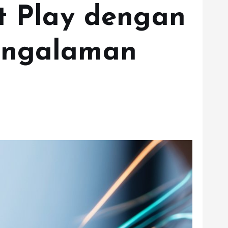
rt Play dengan
Pengalaman