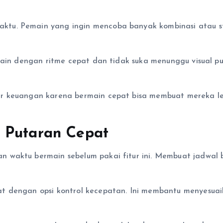
tu. Pemain yang ingin mencoba banyak kombinasi atau s
main dengan ritme cepat dan tidak suka menunggu visual put
r keuangan karena bermain cepat bisa membuat mereka le
 Putaran Cepat
n waktu bermain sebelum pakai fitur ini. Membuat jadwal
at dengan opsi kontrol kecepatan. Ini membantu menyesu