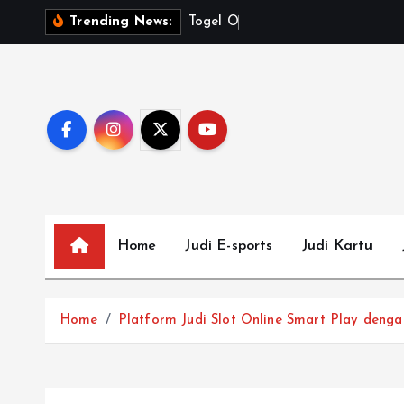
S
T
o
g
e
l
O
n
l
i
n
e
A
s
Trending News:
k
i
p
t
o
c
o
n
t
Home
Judi E-sports
Judi Kartu
e
n
t
Home
Platform Judi Slot Online Smart Play deng