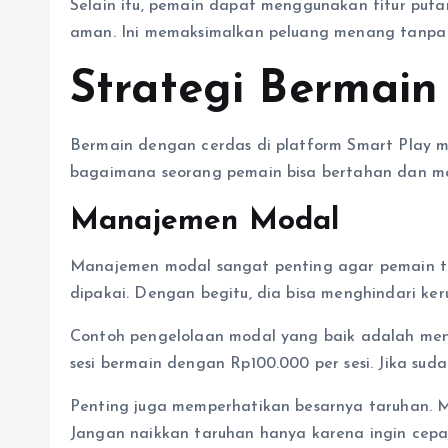
Selain itu, pemain dapat menggunakan fitur put
aman. Ini memaksimalkan peluang menang tanpa
Strategi Bermain
Bermain dengan cerdas di platform Smart Play m
bagaimana seorang pemain bisa bertahan dan me
Manajemen Modal
Manajemen modal sangat penting agar pemain ti
dipakai. Dengan begitu, dia bisa menghindari ker
Contoh pengelolaan modal yang baik adalah m
sesi bermain dengan Rp100.000 per sesi. Jika suda
Penting juga memperhatikan besarnya taruhan. M
Jangan naikkan taruhan hanya karena ingin cepat 