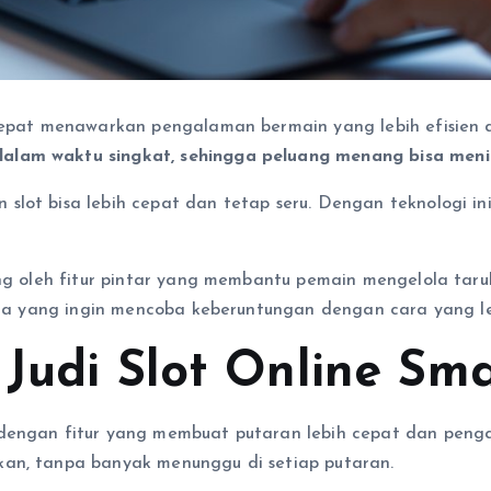
n cepat menawarkan pengalaman bermain yang lebih efisie
dalam waktu singkat, sehingga peluang menang bisa men
slot bisa lebih cepat dan tetap seru. Dengan teknologi i
kung oleh fitur pintar yang membantu pemain mengelola tar
saja yang ingin mencoba keberuntungan dengan cara yang le
 Judi Slot Online Sma
 dengan fitur yang membuat putaran lebih cepat dan peng
kan, tanpa banyak menunggu di setiap putaran.