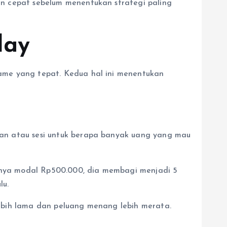
n cepat sebelum menentukan strategi paling
lay
ame yang tepat. Kedua hal ini menentukan
an atau sesi untuk berapa banyak uang yang mau
 punya modal Rp500.000, dia membagi menjadi 5
lu.
ebih lama dan peluang menang lebih merata.