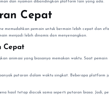
 aman dan nyaman dibandingkan platform lain yang ada.
aran Cepat
ine memudahkan pemain untuk bermain lebih cepat dan efisi
ain menjadi lebih dinamis dan menyenangkan.
n Cepat
kan animasi yang biasanya memakan waktu. Saat pemain m
anyak putaran dalam waktu singkat. Beberapa platform j
na hasil tetap diacak sama seperti putaran biasa. Jadi, p