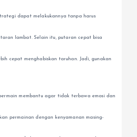
trategi dapat melakukannya tanpa harus
aran lambat. Selain itu, putaran cepat bisa
bih cepat menghabiskan taruhan. Jadi, gunakan
 bermain membantu agar tidak terbawa emosi dan
aikan permainan dengan kenyamanan masing-