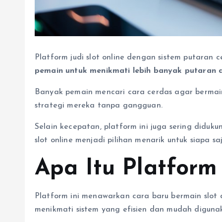
Platform judi slot online dengan sistem putara
pemain untuk menikmati lebih banyak putaran 
Banyak pemain mencari cara cerdas agar bermain 
strategi mereka tanpa gangguan.
Selain kecepatan, platform ini juga sering didu
slot online menjadi pilihan menarik untuk siapa 
Apa Itu Platform
Platform ini menawarkan cara baru bermain slot
menikmati sistem yang efisien dan mudah diguna