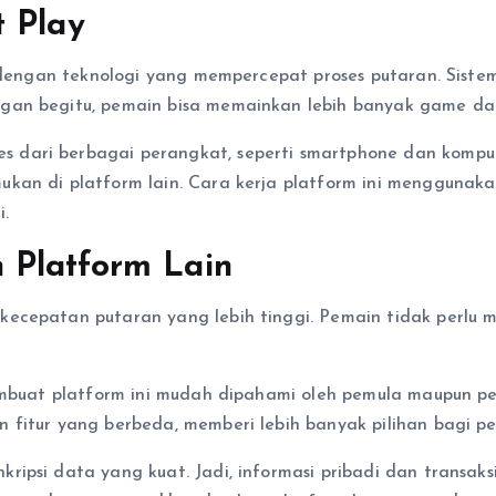
t Play
ne dengan teknologi yang mempercepat proses putaran. Sis
gan begitu, pemain bisa memainkan lebih banyak game dal
dari berbagai perangkat, seperti smartphone dan kompute
kan di platform lain. Cara kerja platform ini menggunaka
.
 Platform Lain
ecepatan putaran yang lebih tinggi. Pemain tidak perlu 
 membuat platform ini mudah dipahami oleh pemula maupun 
 fitur yang berbeda, memberi lebih banyak pilihan bagi p
ipsi data yang kuat. Jadi, informasi pribadi dan transaksi