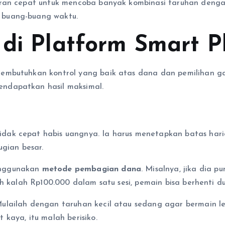
aran cepat untuk mencoba banyak kombinasi taruhan denga
 buang-buang waktu.
 di Platform Smart P
embutuhkan kontrol yang baik atas dana dan pemilihan g
ndapatkan hasil maksimal.
dak cepat habis uangnya. Ia harus menetapkan batas hari
ugian besar.
enggunakan
metode pembagian dana
. Misalnya, jika dia
h kalah Rp100.000 dalam satu sesi, pemain bisa berhenti du
ulailah dengan taruhan kecil atau sedang agar bermain l
kaya, itu malah berisiko.