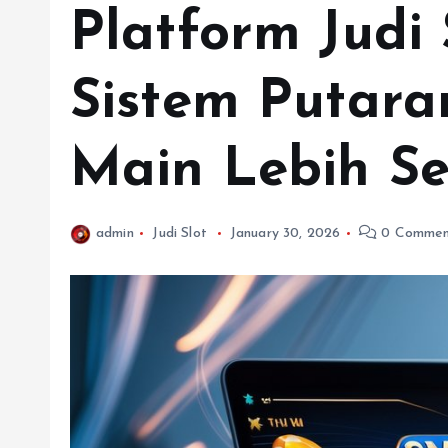
Platform Judi
Sistem Putar
Main Lebih Se
admin
Judi Slot
January 30, 2026
0 Commen