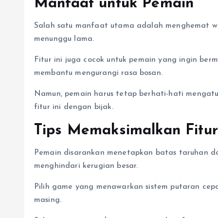
Manfaat untuk Pemain
Salah satu manfaat utama adalah menghemat wak
menunggu lama.
Fitur ini juga cocok untuk pemain yang ingin ber
membantu mengurangi rasa bosan.
Namun, pemain harus tetap berhati-hati mengatu
fitur ini dengan bijak.
Tips Memaksimalkan Fitur
Pemain disarankan menetapkan batas taruhan da
menghindari kerugian besar.
Pilih game yang menawarkan sistem putaran cep
masing.