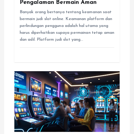
Pengalaman Bermain Aman
Banyak orang bertanya tentang keamanan saat
bermain judi slot online. Keamanan platform dan
perlindungan pengguna adalah hal utama yang
harus diperhatikan supaya permainan tetap aman
dan adil. Platform judi slot yang…