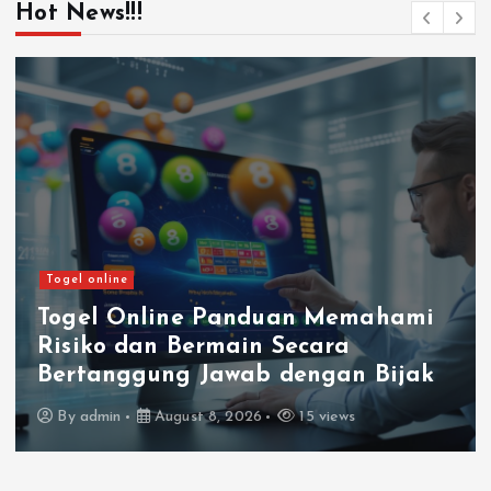
Hot News!!!
Togel online
Togel Online Panduan Memahami
Risiko dan Bermain Secara
Bertanggung Jawab dengan Bijak
By
admin
August 8, 2026
15 views