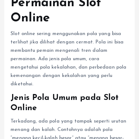
Permainan Slot
Online
Slot online sering menggunakan pola yang bisa
terlihat jika dilihat dengan cermat. Pola ini bisa
membantu pemain mengenali tren dalam
permainan. Ada jenis pola umum, cara
mengetahui pola kekalahan, dan perbedaan pola
kemenangan dengan kekalahan yang perlu
diketahui.
Jenis Pola Umum pada Slot
Online
Terkadang, ada pola yang tampak seperti urutan
menang dan kalah. Contohnya adalah pola
“menang kecil-kalah besar” atau “menang besar-