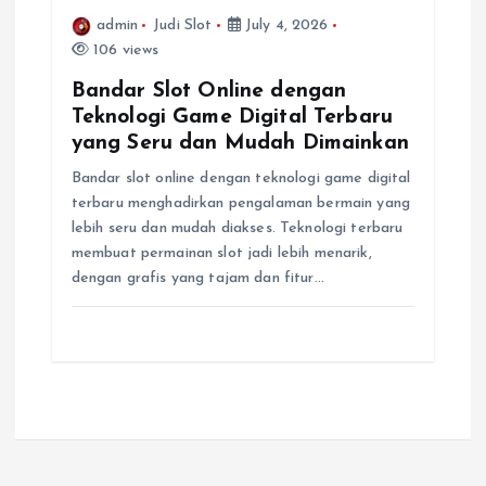
admin
Judi Slot
July 4, 2026
106 views
Bandar Slot Online dengan
Teknologi Game Digital Terbaru
yang Seru dan Mudah Dimainkan
Bandar slot online dengan teknologi game digital
terbaru menghadirkan pengalaman bermain yang
lebih seru dan mudah diakses. Teknologi terbaru
membuat permainan slot jadi lebih menarik,
dengan grafis yang tajam dan fitur…