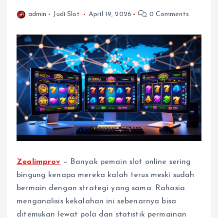
admin
Judi Slot
April 19, 2026
0 Comments
Zealimprov
– Banyak pemain slot online sering
bingung kenapa mereka kalah terus meski sudah
bermain dengan strategi yang sama. Rahasia
menganalisis kekalahan ini sebenarnya bisa
ditemukan lewat pola dan statistik permainan