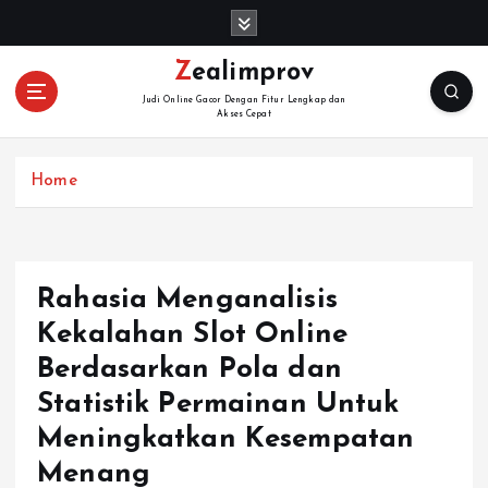
S
k
i
Zealimprov
p
Judi Online Gacor Dengan Fitur Lengkap dan
t
Akses Cepat
o
c
Home
o
n
t
e
n
Rahasia Menganalisis
t
Kekalahan Slot Online
Berdasarkan Pola dan
Statistik Permainan Untuk
Meningkatkan Kesempatan
Menang