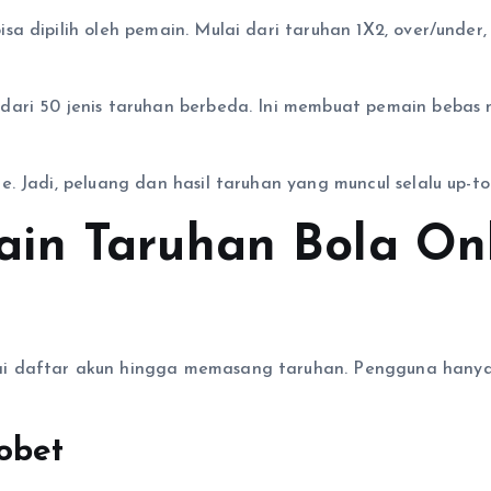
a dipilih oleh pemain. Mulai dari taruhan 1X2, over/under,
dari 50 jenis taruhan berbeda. Ini membuat pemain bebas 
. Jadi, peluang dan hasil taruhan yang muncul selalu up-t
in Taruhan Bola On
i daftar akun hingga memasang taruhan. Pengguna hanya p
obet