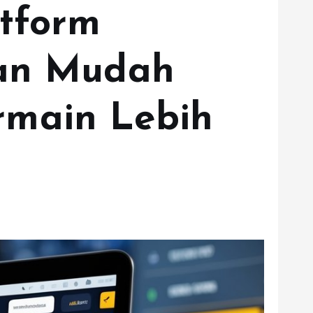
atform
Dan Mudah
rmain Lebih