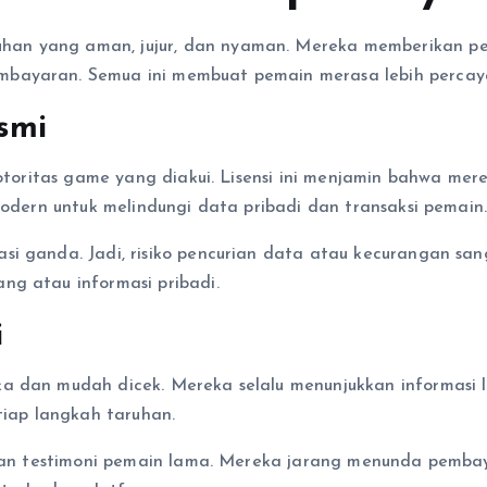
an yang aman, jujur, dan nyaman. Mereka memberikan pe
mbayaran. Semua ini membuat pemain merasa lebih percay
smi
i otoritas game yang diakui. Lisensi ini menjamin bahwa m
 modern untuk melindungi data pribadi dan transaksi pemain
i ganda. Jadi, risiko pencurian data atau kecurangan sang
ng atau informasi pribadi.
i
ka dan mudah dicek. Mereka selalu menunjukkan informasi 
iap langkah taruhan.
f dan testimoni pemain lama. Mereka jarang menunda pemba