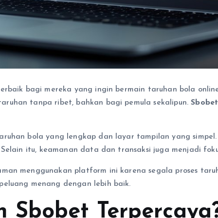
terbaik bagi mereka yang ingin bermain taruhan bola onli
ruhan tanpa ribet, bahkan bagi pemula sekalipun.
Sbobet
aruhan bola yang lengkap dan layar tampilan yang simpel.
 Selain itu, keamanan data dan transaksi juga menjadi fok
aman menggunakan platform ini karena segala proses taru
peluang menang dengan lebih baik.
 Sbobet Terpercaya