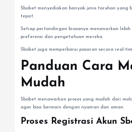
Sbobet menyediakan banyak jenis taruhan yang bis
tepat.
Setiap pertandingan biasanya menawarkan lebih 
preferensi dan pengetahuan mereka.
Sbobet juga memperbarui pasaran secara real-time
Panduan Cara Ma
Mudah
Sbobet menawarkan proses yang mudah dari mula
agar bisa bermain dengan nyaman dan aman.
Proses Registrasi Akun Sb