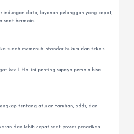
rlindungan data, layanan pelanggan yang cepat,
a saat bermain.
ereka sudah memenuhi standar hukum dan teknis.
.
at kecil. Hal ini penting supaya pemain bisa
lengkap tentang aturan taruhan, odds, dan
yaran dan lebih cepat saat proses penarikan