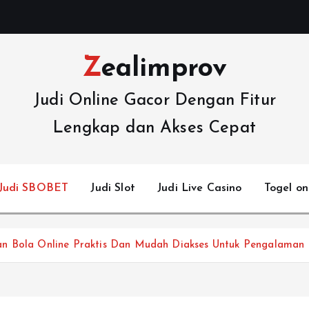
Zealimprov
Judi Online Gacor Dengan Fitur
Lengkap dan Akses Cepat
Judi SBOBET
Judi Slot
Judi Live Casino
Togel on
an Bola Online Praktis Dan Mudah Diakses Untuk Pengalaman