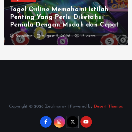
Togel Online Informasi Lengk
ah
Tentang Data Historis Dan
Statistik Angka untuk Pemula
epat
Penggemar
By
admin
August 4, 2026
19 views
Copyright © 2026 Zealimprov | Powered by
Desert Themes