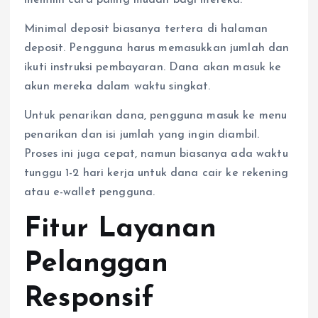
Minimal deposit biasanya tertera di halaman
deposit. Pengguna harus memasukkan jumlah dan
ikuti instruksi pembayaran. Dana akan masuk ke
akun mereka dalam waktu singkat.
Untuk penarikan dana, pengguna masuk ke menu
penarikan dan isi jumlah yang ingin diambil.
Proses ini juga cepat, namun biasanya ada waktu
tunggu 1-2 hari kerja untuk dana cair ke rekening
atau e-wallet pengguna.
Fitur Layanan
Pelanggan
Responsif