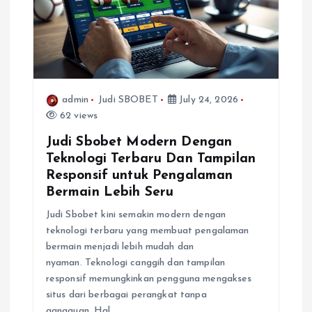
admin
Judi SBOBET
July 24, 2026
62 views
Judi Sbobet Modern Dengan
Teknologi Terbaru Dan Tampilan
Responsif untuk Pengalaman
Bermain Lebih Seru
Judi Sbobet kini semakin modern dengan
teknologi terbaru yang membuat pengalaman
bermain menjadi lebih mudah dan
nyaman. Teknologi canggih dan tampilan
responsif memungkinkan pengguna mengakses
situs dari berbagai perangkat tanpa
gangguan. Hal…