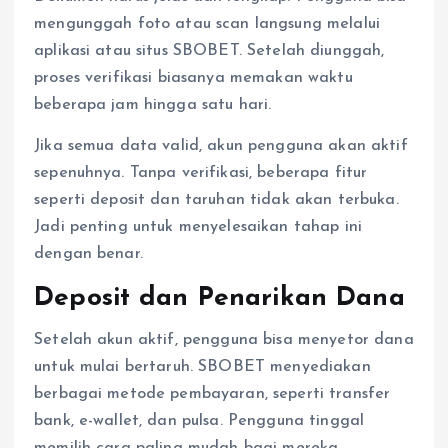
mengunggah foto atau scan langsung melalui
aplikasi atau situs SBOBET. Setelah diunggah,
proses verifikasi biasanya memakan waktu
beberapa jam hingga satu hari.
Jika semua data valid, akun pengguna akan aktif
sepenuhnya. Tanpa verifikasi, beberapa fitur
seperti deposit dan taruhan tidak akan terbuka.
Jadi penting untuk menyelesaikan tahap ini
dengan benar.
Deposit dan Penarikan Dana
Setelah akun aktif, pengguna bisa menyetor dana
untuk mulai bertaruh. SBOBET menyediakan
berbagai metode pembayaran, seperti transfer
bank, e-wallet, dan pulsa. Pengguna tinggal
memilih cara paling mudah bagi mereka.