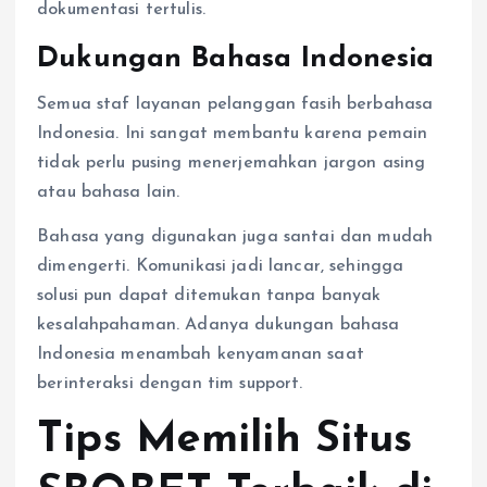
dokumentasi tertulis.
Dukungan Bahasa Indonesia
Semua staf layanan pelanggan fasih berbahasa
Indonesia. Ini sangat membantu karena pemain
tidak perlu pusing menerjemahkan jargon asing
atau bahasa lain.
Bahasa yang digunakan juga santai dan mudah
dimengerti. Komunikasi jadi lancar, sehingga
solusi pun dapat ditemukan tanpa banyak
kesalahpahaman. Adanya dukungan bahasa
Indonesia menambah kenyamanan saat
berinteraksi dengan tim support.
Tips Memilih Situs