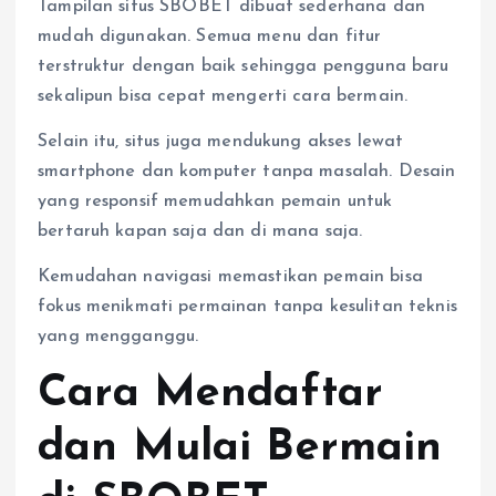
Tampilan situs SBOBET dibuat sederhana dan
mudah digunakan. Semua menu dan fitur
terstruktur dengan baik sehingga pengguna baru
sekalipun bisa cepat mengerti cara bermain.
Selain itu, situs juga mendukung akses lewat
smartphone dan komputer tanpa masalah. Desain
yang responsif memudahkan pemain untuk
bertaruh kapan saja dan di mana saja.
Kemudahan navigasi memastikan pemain bisa
fokus menikmati permainan tanpa kesulitan teknis
yang mengganggu.
Cara Mendaftar
dan Mulai Bermain