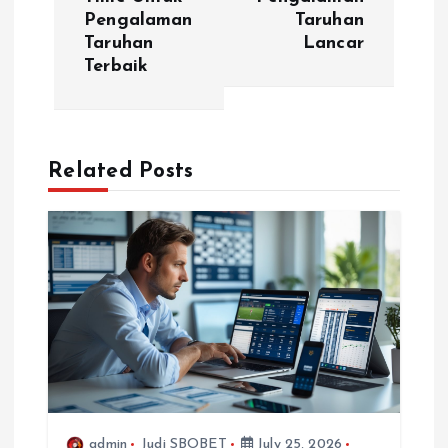
Pengalaman
Taruhan
n
Taruhan
Lancar
Terbaik
a
v
Related Posts
i
g
a
t
i
o
admin
Judi SBOBET
July 25, 2026