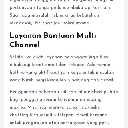
pertanyaan tanpa perlu membuka aplikasi lain.
Saat ada masalah teknis atau kebutuhan
mendesak, live chat jadi solusi utama.
Layanan Bantuan Multi
Channel
Selain live chat, layanan pelanggan juga bisa
dihubungi lewat email dan telepon. Ada nomor
hotline yang aktif saat jam kerja untuk masalah
yang butuh penjelasan lebih panjang dan detail.
Penggunaan beberapa saluran ini memberi pilihan
bagi pengguna sesuai kenyamanan masing-
masing. Misalnya, mereka yang tidak suka
chatting bisa memilih telepon. Email berguna
untuk pengaduan atau pertanyaan yang perlu