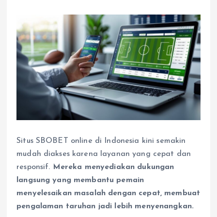
Situs SBOBET online di Indonesia kini semakin
mudah diakses karena layanan yang cepat dan
responsif.
Mereka menyediakan dukungan
langsung yang membantu pemain
menyelesaikan masalah dengan cepat, membuat
pengalaman taruhan jadi lebih menyenangkan.