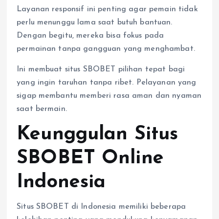
Layanan responsif ini penting agar pemain tidak
perlu menunggu lama saat butuh bantuan.
Dengan begitu, mereka bisa fokus pada
permainan tanpa gangguan yang menghambat.
Ini membuat situs SBOBET pilihan tepat bagi
yang ingin taruhan tanpa ribet. Pelayanan yang
sigap membantu memberi rasa aman dan nyaman
saat bermain.
Keunggulan Situs
SBOBET Online
Indonesia
Situs SBOBET di Indonesia memiliki beberapa