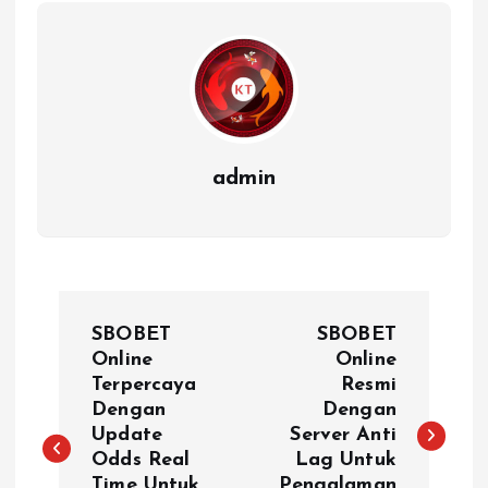
admin
P
SBOBET
SBOBET
o
Online
Online
Terpercaya
Resmi
Dengan
Dengan
s
Update
Server Anti
Odds Real
Lag Untuk
t
Time Untuk
Pengalaman