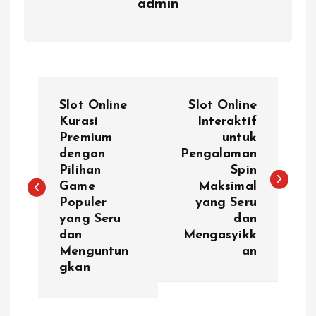
admin
P
Slot Online
Slot Online
o
Kurasi
Interaktif
Premium
untuk
dengan
Pengalaman
s
Pilihan
Spin
Game
Maksimal
t
Populer
yang Seru
yang Seru
dan
n
dan
Mengasyikk
Menguntun
an
a
gkan
v