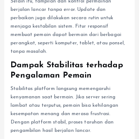
Selain itu, tampilan dan kontrol permainan
berjalan lancar tanpa error. Update dan
perbaikan juga dilakukan secara rutin untuk
menjaga kestabilan sistem. Fitur responsif
membuat pemain dapat bermain dari berbagai
perangkat, seperti komputer, tablet, atau ponsel,
tanpa masalah.
Dampak Stabilitas terhadap
Pengalaman Pemain
Stabilitas platform langsung memengaruhi
kenyamanan saat bermain. Jika server sering
lambat atau terputus, pemain bisa kehilangan
kesempatan menang dan merasa frustrasi.
Dengan platform stabil, proses taruhan dan
pengambilan hasil berjalan lancar.