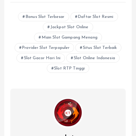
Bonus Slot Terbesar
Daftar Slot Resmi
Jackpot Slot Online
Main Slot Gampang Menang
Provider Slot Terpopuler
Situs Slot Terbaik
Slot Gacor Hari Ini
Slot Online Indonesia
Slot RTP Tinggi