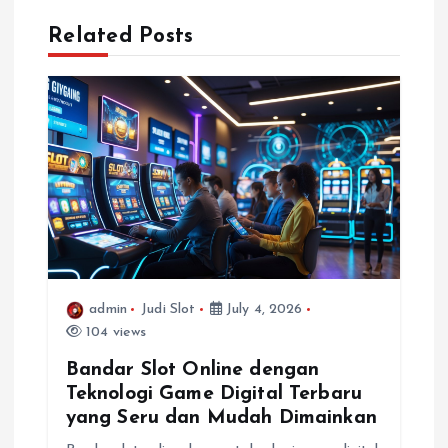
i
Related Posts
g
a
t
i
o
n
admin
Judi Slot
July 4, 2026
104 views
Bandar Slot Online dengan
Teknologi Game Digital Terbaru
yang Seru dan Mudah Dimainkan