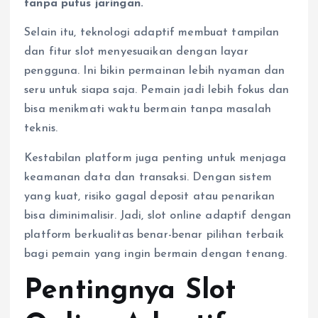
tanpa putus jaringan.
Selain itu, teknologi adaptif membuat tampilan
dan fitur slot menyesuaikan dengan layar
pengguna. Ini bikin permainan lebih nyaman dan
seru untuk siapa saja. Pemain jadi lebih fokus dan
bisa menikmati waktu bermain tanpa masalah
teknis.
Kestabilan platform juga penting untuk menjaga
keamanan data dan transaksi. Dengan sistem
yang kuat, risiko gagal deposit atau penarikan
bisa diminimalisir. Jadi, slot online adaptif dengan
platform berkualitas benar-benar pilihan terbaik
bagi pemain yang ingin bermain dengan tenang.
Pentingnya Slot