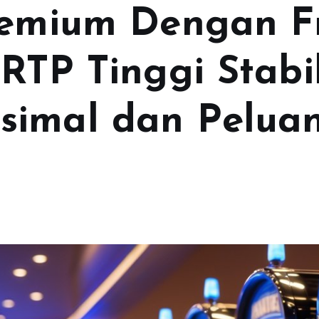
remium Dengan F
 RTP Tinggi Stabi
simal dan Pelu