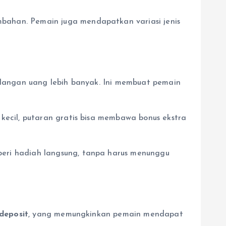
bahan. Pemain juga mendapatkan variasi jenis
hilangan uang lebih banyak. Ini membuat pemain
kecil, putaran gratis bisa membawa bonus ekstra
beri hadiah langsung, tanpa harus menunggu
deposit
, yang memungkinkan pemain mendapat