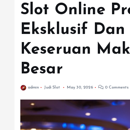
Slot Online P
Eksklusif Dan
Keseruan Mak
Besar
admin
Judi Slot
May 30, 2026
0 Comments