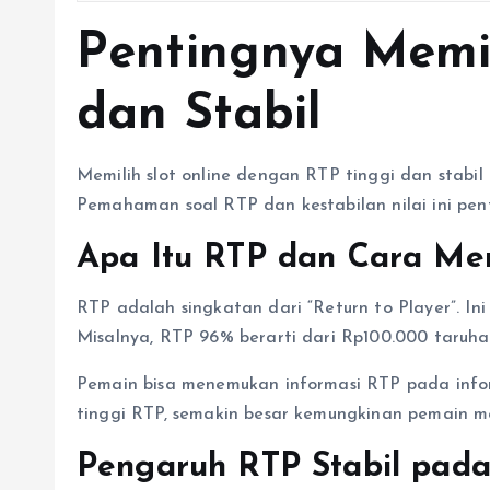
Pentingnya Memil
dan Stabil
Memilih slot online dengan RTP tinggi dan sta
Pemahaman soal RTP dan kestabilan nilai ini pe
Apa Itu RTP dan Cara Men
RTP adalah singkatan dari “Return to Player”. I
Misalnya, RTP 96% berarti dari Rp100.000 taruha
Pemain bisa menemukan informasi RTP pada informa
tinggi RTP, semakin besar kemungkinan pemain me
Pengaruh RTP Stabil pad