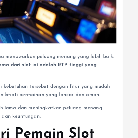
rena menawarkan peluang menang yang lebih baik.
ma dari slot ini adalah RTP tinggi yang
hi kebutuhan tersebut dengan fitur yang mudah
menikmati permainan yang lancar dan aman.
ebih lama dan meningkatkan peluang menang
an dan keuntungan.
ri Pemain Slot