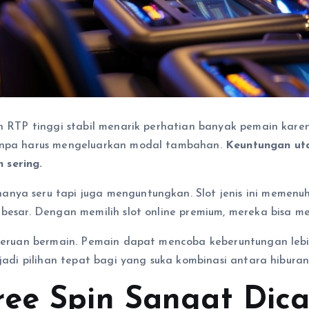
dan RTP tinggi stabil menarik perhatian banyak pemain ka
tanpa harus mengeluarkan modal tambahan.
Keuntungan uta
 sering.
anya seru tapi juga menguntungkan. Slot jenis ini memenu
o besar. Dengan memilih slot online premium, mereka bisa 
 keseruan bermain. Pemain dapat mencoba keberuntungan l
i jadi pilihan tepat bagi yang suka kombinasi antara hibur
ee Spin Sangat Dica