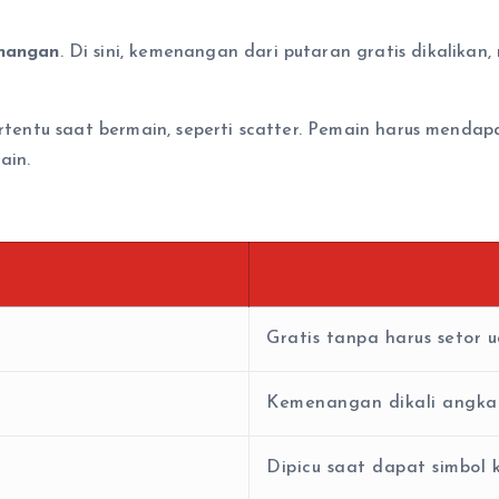
enangan
. Di sini, kemenangan dari putaran gratis dikalikan
ertentu saat bermain, seperti scatter. Pemain harus mendapa
ain.
Gratis tanpa harus setor 
Kemenangan dikali angka
Dipicu saat dapat simbol 