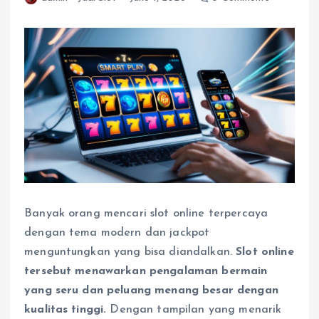
Banyak orang mencari slot online terpercaya
dengan tema modern dan jackpot
menguntungkan yang bisa diandalkan.
Slot online
tersebut menawarkan pengalaman bermain
yang seru dan peluang menang besar dengan
kualitas tinggi.
Dengan tampilan yang menarik