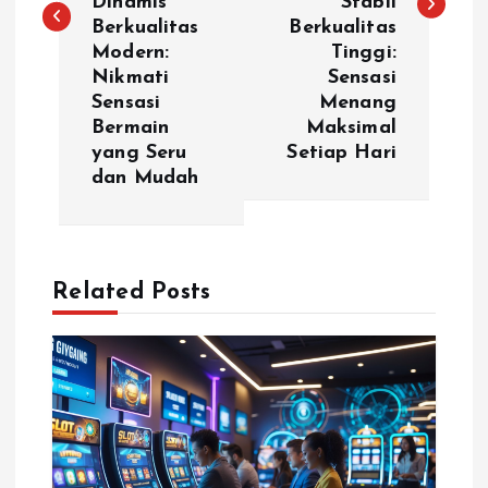
Dinamis
Stabil
Berkualitas
Berkualitas
n
Modern:
Tinggi:
Nikmati
Sensasi
a
Sensasi
Menang
Bermain
Maksimal
v
yang Seru
Setiap Hari
dan Mudah
i
g
Related Posts
a
t
i
o