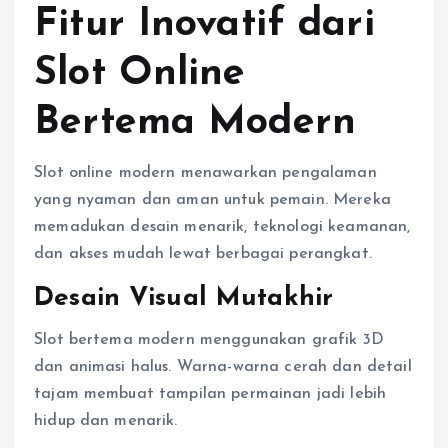
Fitur Inovatif dari
Slot Online
Bertema Modern
Slot online modern menawarkan pengalaman
yang nyaman dan aman untuk pemain. Mereka
memadukan desain menarik, teknologi keamanan,
dan akses mudah lewat berbagai perangkat.
Desain Visual Mutakhir
Slot bertema modern menggunakan grafik 3D
dan animasi halus. Warna-warna cerah dan detail
tajam membuat tampilan permainan jadi lebih
hidup dan menarik.