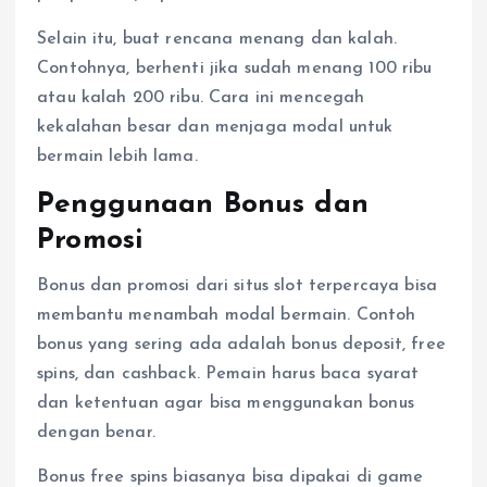
Selain itu, buat rencana menang dan kalah.
Contohnya, berhenti jika sudah menang 100 ribu
atau kalah 200 ribu. Cara ini mencegah
kekalahan besar dan menjaga modal untuk
bermain lebih lama.
Penggunaan Bonus dan
Promosi
Bonus dan promosi dari situs slot terpercaya bisa
membantu menambah modal bermain. Contoh
bonus yang sering ada adalah bonus deposit, free
spins, dan cashback. Pemain harus baca syarat
dan ketentuan agar bisa menggunakan bonus
dengan benar.
Bonus free spins biasanya bisa dipakai di game