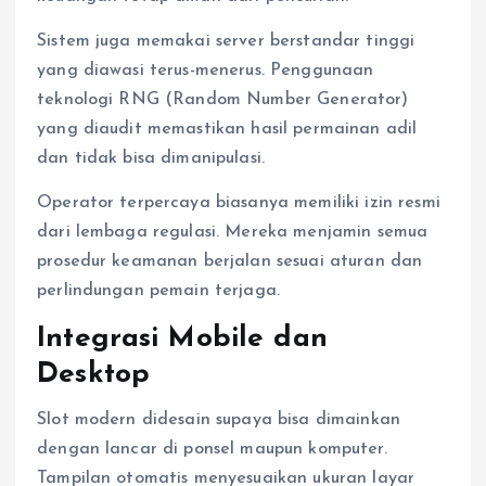
Sistem juga memakai server berstandar tinggi
yang diawasi terus-menerus. Penggunaan
teknologi RNG (Random Number Generator)
yang diaudit memastikan hasil permainan adil
dan tidak bisa dimanipulasi.
Operator terpercaya biasanya memiliki izin resmi
dari lembaga regulasi. Mereka menjamin semua
prosedur keamanan berjalan sesuai aturan dan
perlindungan pemain terjaga.
Integrasi Mobile dan
Desktop
Slot modern didesain supaya bisa dimainkan
dengan lancar di ponsel maupun komputer.
Tampilan otomatis menyesuaikan ukuran layar