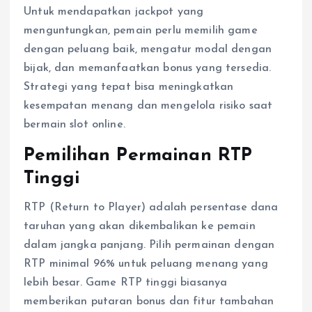
Untuk mendapatkan jackpot yang
menguntungkan, pemain perlu memilih game
dengan peluang baik, mengatur modal dengan
bijak, dan memanfaatkan bonus yang tersedia.
Strategi yang tepat bisa meningkatkan
kesempatan menang dan mengelola risiko saat
bermain slot online.
Pemilihan Permainan RTP
Tinggi
RTP (Return to Player) adalah persentase dana
taruhan yang akan dikembalikan ke pemain
dalam jangka panjang. Pilih permainan dengan
RTP minimal 96% untuk peluang menang yang
lebih besar. Game RTP tinggi biasanya
memberikan putaran bonus dan fitur tambahan