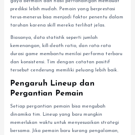
gaya bermain dan hasil pertandingan membuat
prediksi lebih mudah. Pemain yang berprestasi
terus-menerus bisa menjadi faktor penentu dalam
taruhan karena skill mereka terlihat jelas.
Biasanya, data statistik seperti jumlah
kemenangan, kill-death ratio, dan rata-rata
durasi game membantu menilai performa terbaru
dan konsistensi. Tim dengan catatan positif
tersebut cenderung memiliki peluang lebih baik.
Pengaruh Lineup dan
Pergantian Pemain
Setiap pergantian pemain bisa mengubah
dinamika tim. Lineup yang baru mungkin
memerlukan waktu untuk menyesuaikan strategi
bersama. Jika pemain baru kurang pengalaman,