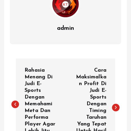
admin
P
Rahasia
Cara
o
Menang Di
Maksimalka
Judi E-
n Profit Di
Sports
Judi E-
s
Dengan
Sports
Memahami
Dengan
t
Meta Dan
Timing
Performa
Taruhan
n
Player Agar
Yang Tepat
Lebih Jitu
Untuk Hasil