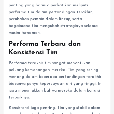
penting yang harus diperhatikan meliputi
performa tim dalam pertandingan terakhir,
perubahan pemain dalam lineup, serta
bagaimana tim mengubah strateginya selama
musim turnamen.
Performa Terbaru dan
Konsistensi Tim
Performa terakhir tim sangat menentukan
peluang kemenangan mereka. Tim yang sering
menang dalam beberapa pertandingan terakhir
biasanya punya kepercayaan diri yang tinggi. Ini
juga menunjukkan bahwa mereka dalam kondisi
terbaiknya.
Konsistensi juga penting. Tim yang stabil dalam