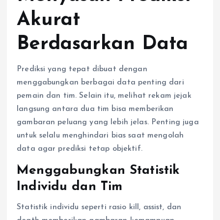
Akurat
Berdasarkan Data
Prediksi yang tepat dibuat dengan
menggabungkan berbagai data penting dari
pemain dan tim. Selain itu, melihat rekam jejak
langsung antara dua tim bisa memberikan
gambaran peluang yang lebih jelas. Penting juga
untuk selalu menghindari bias saat mengolah
data agar prediksi tetap objektif.
Menggabungkan Statistik
Individu dan Tim
Statistik individu seperti rasio kill, assist, dan