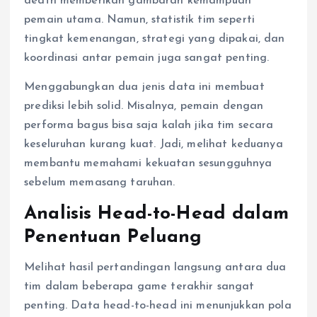
death memberikan gambaran kemampuan
pemain utama. Namun, statistik tim seperti
tingkat kemenangan, strategi yang dipakai, dan
koordinasi antar pemain juga sangat penting.
Menggabungkan dua jenis data ini membuat
prediksi lebih solid. Misalnya, pemain dengan
performa bagus bisa saja kalah jika tim secara
keseluruhan kurang kuat. Jadi, melihat keduanya
membantu memahami kekuatan sesungguhnya
sebelum memasang taruhan.
Analisis Head-to-Head dalam
Penentuan Peluang
Melihat hasil pertandingan langsung antara dua
tim dalam beberapa game terakhir sangat
penting. Data head-to-head ini menunjukkan pola