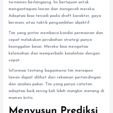
turnamen berlangsung. Ini bertujuan untuk
mengantisipasi lawan dan mengecoh mereka.
Adaptasi bisa terjadi pada draft karakter, gaya
bermain, atau taktik pengambilan objektif.
Tim yang pintar membaca kondisi permainan dan
cepat melakukan perubahan strategi punya
keunggulan besar. Mereka bisa mengatasi
kelemahan dan memperbaiki kesalahan dengan
cepat.
Informasi tentang bagaimana tim merespon
lawan dapat dilihat dari rekaman pertandingan
dan analisis pakar. Tim yang punya catatan
adaptasi baik sering kali lebih mungkin menang di
momen kritis.
Menyusun Prediksi