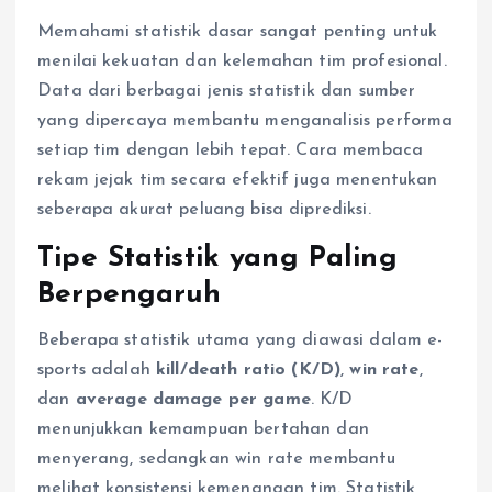
Memahami statistik dasar sangat penting untuk
menilai kekuatan dan kelemahan tim profesional.
Data dari berbagai jenis statistik dan sumber
yang dipercaya membantu menganalisis performa
setiap tim dengan lebih tepat. Cara membaca
rekam jejak tim secara efektif juga menentukan
seberapa akurat peluang bisa diprediksi.
Tipe Statistik yang Paling
Berpengaruh
Beberapa statistik utama yang diawasi dalam e-
sports adalah
kill/death ratio (K/D)
,
win rate
,
dan
average damage per game
. K/D
menunjukkan kemampuan bertahan dan
menyerang, sedangkan win rate membantu
melihat konsistensi kemenangan tim. Statistik