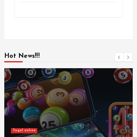
Hot News!!!
Togel online