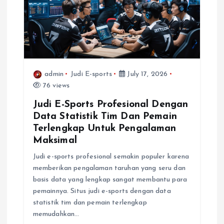
admin
Judi E-sports
July 17, 2026
76 views
Judi E-Sports Profesional Dengan
Data Statistik Tim Dan Pemain
Terlengkap Untuk Pengalaman
Maksimal
Judi e-sports profesional semakin populer karena
memberikan pengalaman taruhan yang seru dan
basis data yang lengkap sangat membantu para
pemainnya. Situs judi e-sports dengan data
statistik tim dan pemain terlengkap
memudahkan…