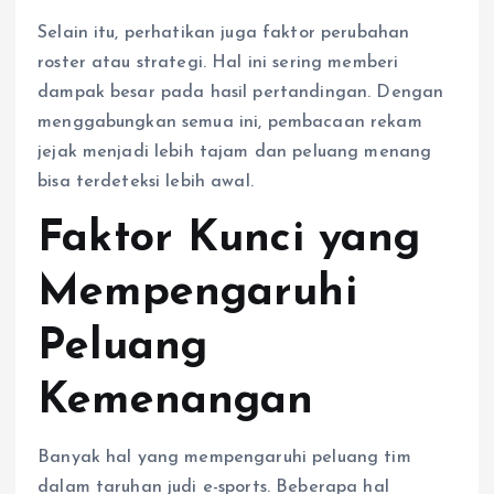
Selain itu, perhatikan juga faktor perubahan
roster atau strategi. Hal ini sering memberi
dampak besar pada hasil pertandingan. Dengan
menggabungkan semua ini, pembacaan rekam
jejak menjadi lebih tajam dan peluang menang
bisa terdeteksi lebih awal.
Faktor Kunci yang
Mempengaruhi
Peluang
Kemenangan
Banyak hal yang mempengaruhi peluang tim
dalam taruhan judi e-sports. Beberapa hal