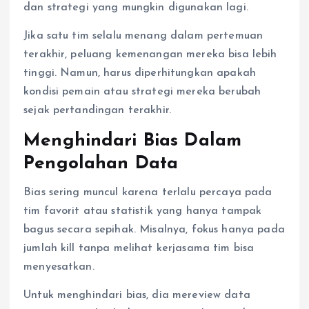
dan strategi yang mungkin digunakan lagi.
Jika satu tim selalu menang dalam pertemuan
terakhir, peluang kemenangan mereka bisa lebih
tinggi. Namun, harus diperhitungkan apakah
kondisi pemain atau strategi mereka berubah
sejak pertandingan terakhir.
Menghindari Bias Dalam
Pengolahan Data
Bias sering muncul karena terlalu percaya pada
tim favorit atau statistik yang hanya tampak
bagus secara sepihak. Misalnya, fokus hanya pada
jumlah kill tanpa melihat kerjasama tim bisa
menyesatkan.
Untuk menghindari bias, dia mereview data