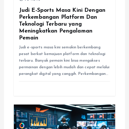
Judi E-Sports Masa Kini Dengan
Perkembangan Platform Dan
Teknologi Terbaru yang
Meningkatkan Pengalaman
Pemain
Judi e-sports masa kini semakin berkembang
pesat berkat kemajuan platform dan teknologi
terbaru. Banyak pemain kini bisa mengakses
permainan dengan lebih mudah dan cepat melalui
perangkat digital yang canggih. Perkembangan…