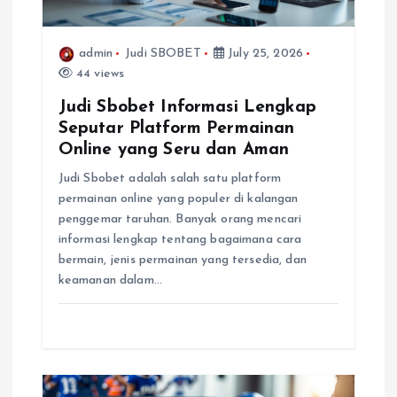
o
n
admin
Judi SBOBET
July 25, 2026
44 views
Judi Sbobet Informasi Lengkap
Seputar Platform Permainan
Online yang Seru dan Aman
Judi Sbobet adalah salah satu platform
permainan online yang populer di kalangan
penggemar taruhan. Banyak orang mencari
informasi lengkap tentang bagaimana cara
bermain, jenis permainan yang tersedia, dan
keamanan dalam…