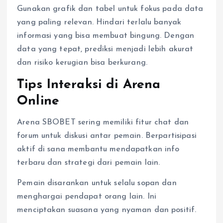
Gunakan grafik dan tabel untuk fokus pada data
yang paling relevan. Hindari terlalu banyak
informasi yang bisa membuat bingung. Dengan
data yang tepat, prediksi menjadi lebih akurat
dan risiko kerugian bisa berkurang.
Tips Interaksi di Arena
Online
Arena SBOBET sering memiliki fitur chat dan
forum untuk diskusi antar pemain. Berpartisipasi
aktif di sana membantu mendapatkan info
terbaru dan strategi dari pemain lain.
Pemain disarankan untuk selalu sopan dan
menghargai pendapat orang lain. Ini
menciptakan suasana yang nyaman dan positif.