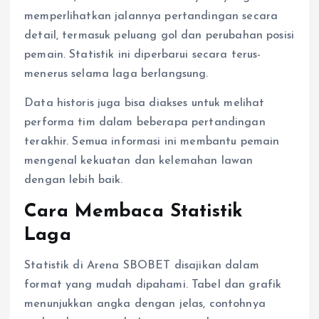
memperlihatkan jalannya pertandingan secara
detail, termasuk peluang gol dan perubahan posisi
pemain. Statistik ini diperbarui secara terus-
menerus selama laga berlangsung.
Data historis juga bisa diakses untuk melihat
performa tim dalam beberapa pertandingan
terakhir. Semua informasi ini membantu pemain
mengenal kekuatan dan kelemahan lawan
dengan lebih baik.
Cara Membaca Statistik
Laga
Statistik di Arena SBOBET disajikan dalam
format yang mudah dipahami. Tabel dan grafik
menunjukkan angka dengan jelas, contohnya