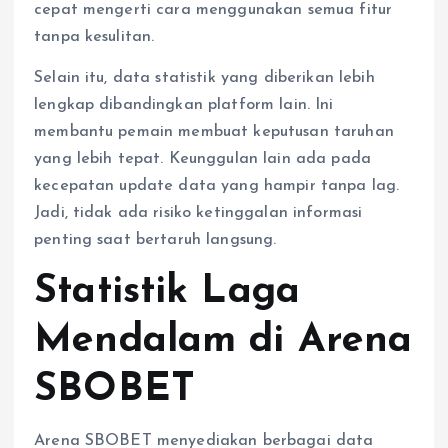
cepat mengerti cara menggunakan semua fitur
tanpa kesulitan.
Selain itu, data statistik yang diberikan lebih
lengkap dibandingkan platform lain. Ini
membantu pemain membuat keputusan taruhan
yang lebih tepat. Keunggulan lain ada pada
kecepatan update data yang hampir tanpa lag.
Jadi, tidak ada risiko ketinggalan informasi
penting saat bertaruh langsung.
Statistik Laga
Mendalam di Arena
SBOBET
Arena SBOBET menyediakan berbagai data