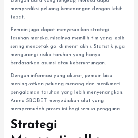
Dengan data yang lengkap, mereka dapat
memprediksi peluang kemenangan dengan lebih
tepat.
Pemain juga dapat menyesuaikan strategi
taruhan mereka, misalnya memilih tim yang lebih
sering mencetak gol di menit akhir. Statistik juga
mengurangi risiko taruhan yang hanya
berdasarkan asumsi atau keberuntungan.
Dengan informasi yang akurat, pemain bisa
meningkatkan peluang menang dan menikmati
pengalaman taruhan yang lebih menyenangkan.
Arena SBOBET menyediakan alat yang
mempermudah proses ini bagi semua pengguna.
Strategi