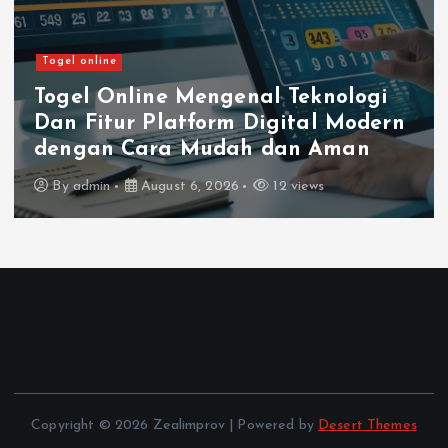
Togel online
Togel Online Mengenal Teknologi
Dan Fitur Platform Digital Modern
dengan Cara Mudah dan Aman
By
admin
August 6, 2026
12 views
Copyright © 2026 Zealimprov | Powered by
Desert Themes