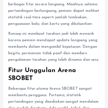
berbagai fitur secara langsung. Misalnya, selama
pertandingan berlangsung, pemain dapat melihat
statistik real-time seperti jumlah tembakan,
penguasaan bola, dan kartu yang dikeluarkan.
Konsep ini membuat taruhan jadi lebih menarik
karena pemain mendapat update langsung yang
membantu dalam mengambil keputusan. Dengan
begitu, permainan tidak pasif dan memberi
pengalaman taruhan yang lebih dinamis dan seru.
Fitur Unggulan Arena
SBOBET
Beberapa fitur utama Arena SBOBET sangat
membantu pengguna. Pertama, statistik
pertandingan yang disediakan sangat mendalam