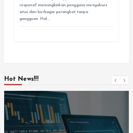
responsif memungkinkan pengguna mengakses
situs dari berbagai perangkat tanpa
gangguan. Hal…
Hot News!!!