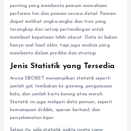
penting yang membantu pemain memahami
performa tim dan pemain secara detail. Pemain
dapat melihat angka-angka dan tren yang
terangkap dari setiap pertandingan untuk
membuat keputusan lebih akurat. Data ini bukan
hanya soal hasil akhir, tapi juga analisis yang
membantu dalam prediksi dan strategi.
Jenis Statistik yang Tersedia
Arena SBOBET menampilkan statistik seperti
jumlah gol, tembakan ke gawang, penguasaan
bola, dan jumlah kartu kuning atau merah.
Statistik ini juga meliputi data pemain, seperti
kemampuan dribble, operan berhasil, dan
penyelamatan kiper.
Selain itu, ada statistik waktu nyata yang