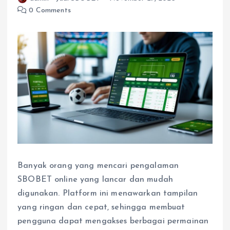
0 Comments
Banyak orang yang mencari pengalaman
SBOBET online yang lancar dan mudah
digunakan. Platform ini menawarkan tampilan
yang ringan dan cepat, sehingga membuat
pengguna dapat mengakses berbagai permainan