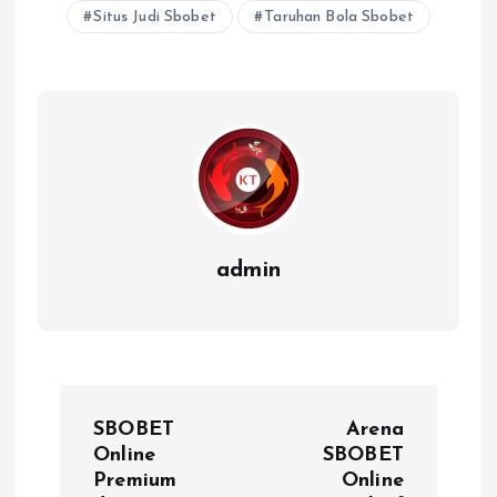
Situs Judi Sbobet
Taruhan Bola Sbobet
admin
P
SBOBET
Arena
o
Online
SBOBET
Premium
Online