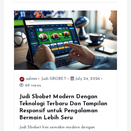
admin
Judi SBOBET
July 24, 2026
69 views
Judi Sbobet Modern Dengan
Teknologi Terbaru Dan Tampilan
Responsif untuk Pengalaman
Bermain Lebih Seru
Judi Sbobet kini semakin modern dengan