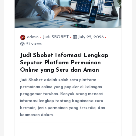
i
o
n
admin
Judi SBOBET
July 25, 2026
51 views
Judi Sbobet Informasi Lengkap
Seputar Platform Permainan
Online yang Seru dan Aman
Judi Sbobet adalah salah satu platform
permainan online yang populer di kalangan
penggemar taruhan. Banyak orang mencari
informasi lengkap tentang bagaimana cara
bermain, jenis permainan yang tersedia, dan
keamanan dalam…