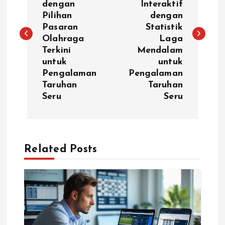
dengan
Interaktif
s
Pilihan
dengan
Pasaran
Statistik
t
Olahraga
Laga
Terkini
Mendalam
n
untuk
untuk
Pengalaman
Pengalaman
a
Taruhan
Taruhan
Seru
Seru
v
i
Related Posts
g
a
t