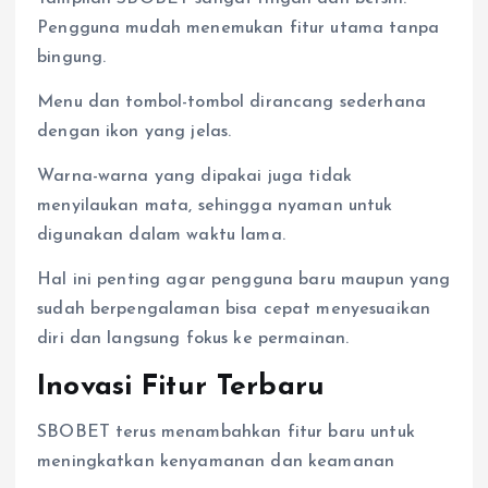
Pengguna mudah menemukan fitur utama tanpa
bingung.
Menu dan tombol-tombol dirancang sederhana
dengan ikon yang jelas.
Warna-warna yang dipakai juga tidak
menyilaukan mata, sehingga nyaman untuk
digunakan dalam waktu lama.
Hal ini penting agar pengguna baru maupun yang
sudah berpengalaman bisa cepat menyesuaikan
diri dan langsung fokus ke permainan.
Inovasi Fitur Terbaru
SBOBET terus menambahkan fitur baru untuk
meningkatkan kenyamanan dan keamanan