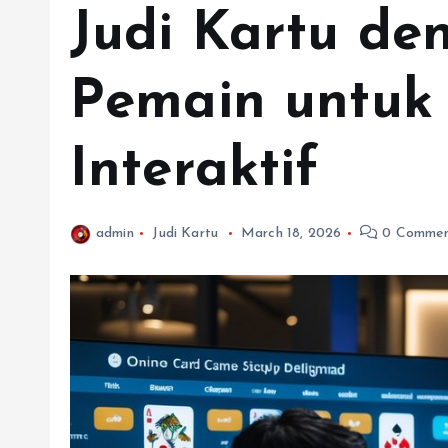
Judi Kartu d
Pemain untuk
Interaktif
admin
Judi Kartu
March 18, 2026
0 Commen