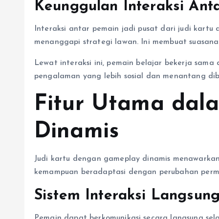
Keunggulan Interaksi Ant
Interaksi antar pemain jadi pusat dari judi ka
menanggapi strategi lawan. Ini membuat suasana 
Lewat interaksi ini, pemain belajar bekerja sam
pengalaman yang lebih sosial dan menantang diba
Fitur Utama dal
Dinamis
Judi kartu dengan gameplay dinamis menawarkan 
kemampuan beradaptasi dengan perubahan perma
Sistem Interaksi Langsun
Pemain dapat berkomunikasi secara langsung sel