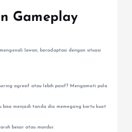
gan Gameplay
engenali lawan, beradaptasi dengan situasi
ering agresif atau lebih pasif? Mengamati pola
tu bisa menjadi tanda dia memegang kartu kuat
ruh besar atau mundur.