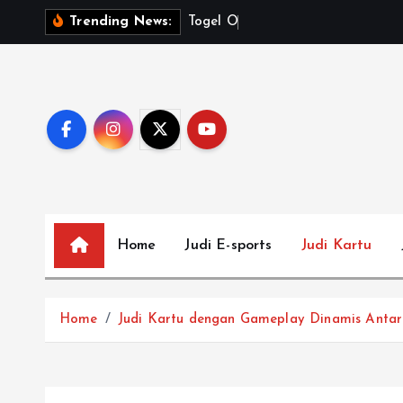
S
T
o
g
e
l
O
n
l
i
n
e
M
e
n
Trending News:
k
i
p
t
o
c
o
n
t
Home
Judi E-sports
Judi Kartu
e
n
t
Home
Judi Kartu dengan Gameplay Dinamis Antar