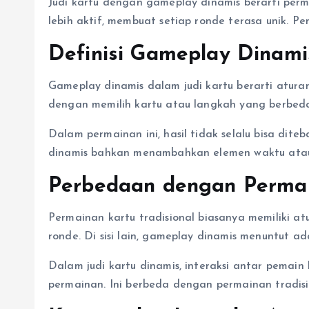
Judi kartu dengan gameplay dinamis berarti perm
lebih aktif, membuat setiap ronde terasa unik. P
Definisi Gameplay Dinami
Gameplay dinamis dalam judi kartu berarti atur
dengan memilih kartu atau langkah yang berbed
Dalam permainan ini, hasil tidak selalu bisa dit
dinamis bahkan menambahkan elemen waktu atau 
Perbedaan dengan Permain
Permainan kartu tradisional biasanya memiliki at
ronde. Di sisi lain, gameplay dinamis menuntut ad
Dalam judi kartu dinamis, interaksi antar pemai
permainan. Ini berbeda dengan permainan tradisi