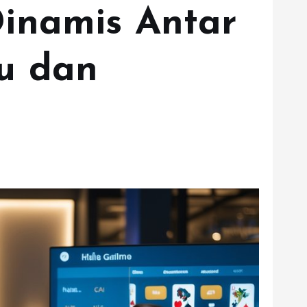
inamis Antar
u dan