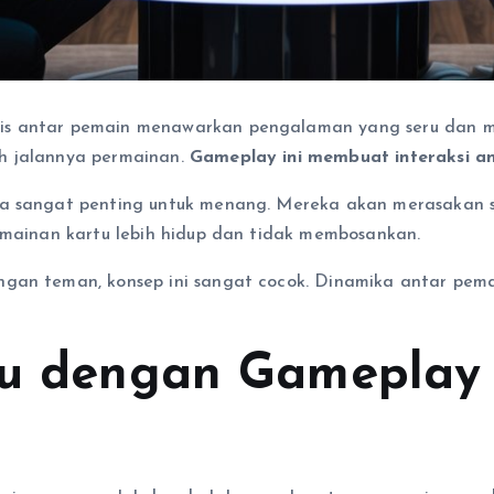
is antar pemain menawarkan pengalaman yang seru dan me
h jalannya permainan.
Gameplay ini membuat interaksi ant
ga sangat penting untuk menang. Mereka akan merasakan s
ermainan kartu lebih hidup dan tidak membosankan.
gan teman, konsep ini sangat cocok. Dinamika antar pemai
rtu dengan Gameplay