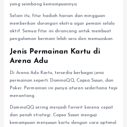
yang seimbang kemampuannya.
Selain itu, fitur hadiah harian dan mingguan
memberikan dorongan ekstra agar pemain selalu
aktif. Semua fitur ini dirancang untuk membuat
pengalaman bermain lebih seru dan memuaskan.
Jenis Permainan Kartu di
Arena Adu
Di Arena Adu Kartu, tersedia berbagai jenis
permainan seperti DominoQQ, Capsa Susun, dan
Poker. Permainan ini punya aturan sederhana tapi
menantang.
DominoQQ sering menjadi favorit karena cepat
dan penuh strategi. Capsa Susun menguji
kemampuan menyusun kartu dengan cara optimal.