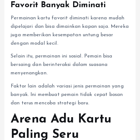
Favorit Banyak Diminati
Permainan kartu favorit diminati karena mudah
dipelajari dan bisa dimainkan kapan saja. Mereka
juga memberikan kesempatan untung besar
dengan modal kecil.
Selain itu, permainan ini sosial. Pemain bisa
bersaing dan berinteraksi dalam suasana
menyenangkan.
Faktor lain adalah variasi jenis permainan yang
banyak. Ini membuat pemain tidak cepat bosan
dan terus mencoba strategi baru.
Arena Adu Kartu
Paling Seru