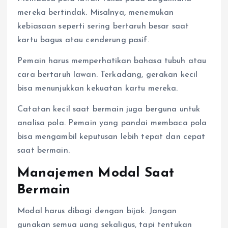
mereka bertindak. Misalnya, menemukan
kebiasaan seperti sering bertaruh besar saat
kartu bagus atau cenderung pasif.
Pemain harus memperhatikan bahasa tubuh atau
cara bertaruh lawan. Terkadang, gerakan kecil
bisa menunjukkan kekuatan kartu mereka.
Catatan kecil saat bermain juga berguna untuk
analisa pola. Pemain yang pandai membaca pola
bisa mengambil keputusan lebih tepat dan cepat
saat bermain.
Manajemen Modal Saat
Bermain
Modal harus dibagi dengan bijak. Jangan
gunakan semua uang sekaligus, tapi tentukan