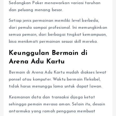
Sedangkan Poker menawarkan variasi taruhan
dan peluang menang besar.
Setiap jenis permainan memiliki level berbeda,
dari pemula sampai profesional. Ini memungkinkan
semua pemain, dari berbagai tingkat kemampuan,
bisa menikmati permainan sesuai skill mereka.
Keunggulan Bermain di
Arena Adu Kartu
Bermain di Arena Adu Kartu mudah diakses lewat
ponsel atau komputer. Waktu bermain fleksibel,
tidak harus menunggu lama untuk dapat lawan.
Keamanan data dan transaksi dijaga ketat
sehingga pemain merasa aman. Selain itu, desain
antarmuka yang ramah pengguna membuat