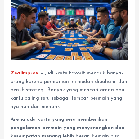
Zealimprov
– Judi kartu favorit menarik banyak
orang karena permainan ini mudah dipahami dan
penuh strategi. Banyak yang mencari arena adu
kartu paling seru sebagai tempat bermain yang
nyaman dan menarik.
Arena adu kartu yang seru memberikan
pengalaman bermain yang menyenangkan dan
kesempatan menang lebih besar.
Pemain bisa