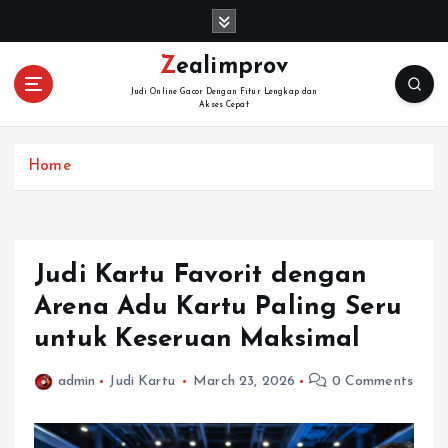
S
k
i
Zealimprov
p
Judi Online Gacor Dengan Fitur Lengkap dan
t
Akses Cepat
o
c
Home
o
n
t
e
n
Judi Kartu Favorit dengan
t
Arena Adu Kartu Paling Seru
untuk Keseruan Maksimal
admin
Judi Kartu
March 23, 2026
0 Comments