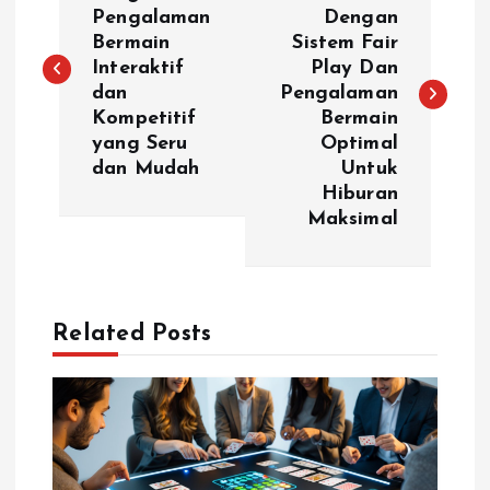
o
Pengalaman
Dengan
Bermain
Sistem Fair
s
Interaktif
Play Dan
dan
Pengalaman
t
Kompetitif
Bermain
yang Seru
Optimal
n
dan Mudah
Untuk
Hiburan
a
Maksimal
v
i
Related Posts
g
a
t