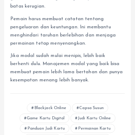
batas kerugian.
Pemain harus membuat catatan tentang
pengeluaran dan keuntungan. Ini membantu
menghindari taruhan berlebihan dan menjaga
permainan tetap menyenangkan.
Jika modal sudah mulai menipis, lebih baik
berhenti dulu. Manajemen modal yang baik bisa
membuat pemain lebih lama bertahan dan punya
kesempatan menang lebih banyak.
Blackjack Online
Capsa Susun
Game Kartu Digital
Judi Kartu Online
Panduan Judi Kartu
Permainan Kartu