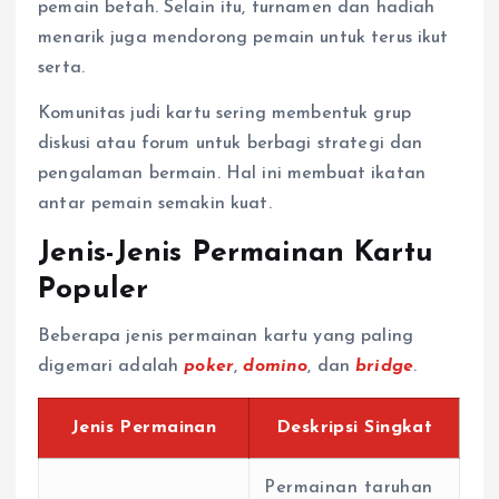
pemain betah. Selain itu, turnamen dan hadiah
menarik juga mendorong pemain untuk terus ikut
serta.
Komunitas judi kartu sering membentuk grup
diskusi atau forum untuk berbagi strategi dan
pengalaman bermain. Hal ini membuat ikatan
antar pemain semakin kuat.
Jenis-Jenis Permainan Kartu
Populer
Beberapa jenis permainan kartu yang paling
digemari adalah
poker
,
domino
, dan
bridge
.
Jenis Permainan
Deskripsi Singkat
Permainan taruhan