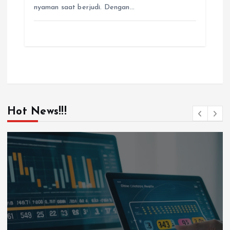
nyaman saat berjudi. Dengan…
Hot News!!!