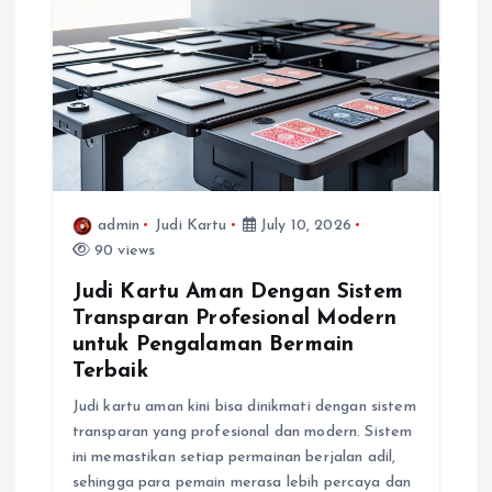
admin
Judi Kartu
July 10, 2026
90 views
Judi Kartu Aman Dengan Sistem
Transparan Profesional Modern
untuk Pengalaman Bermain
Terbaik
Judi kartu aman kini bisa dinikmati dengan sistem
transparan yang profesional dan modern. Sistem
ini memastikan setiap permainan berjalan adil,
sehingga para pemain merasa lebih percaya dan