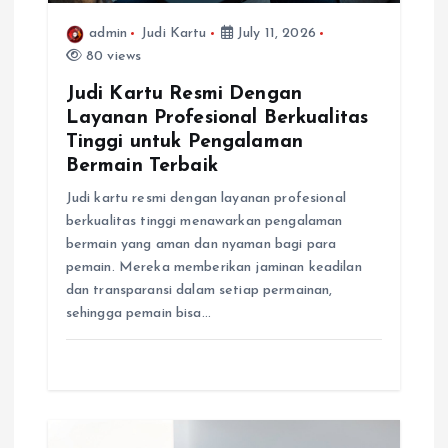
o
admin
Judi Kartu
July 11, 2026
n
80 views
Judi Kartu Resmi Dengan
Layanan Profesional Berkualitas
Tinggi untuk Pengalaman
Bermain Terbaik
Judi kartu resmi dengan layanan profesional
berkualitas tinggi menawarkan pengalaman
bermain yang aman dan nyaman bagi para
pemain. Mereka memberikan jaminan keadilan
dan transparansi dalam setiap permainan,
sehingga pemain bisa…