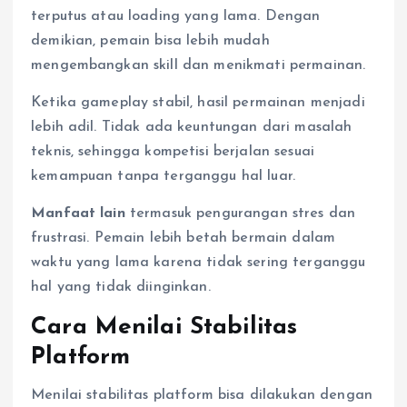
terputus atau loading yang lama. Dengan
demikian, pemain bisa lebih mudah
mengembangkan skill dan menikmati permainan.
Ketika gameplay stabil, hasil permainan menjadi
lebih adil. Tidak ada keuntungan dari masalah
teknis, sehingga kompetisi berjalan sesuai
kemampuan tanpa terganggu hal luar.
Manfaat lain
termasuk pengurangan stres dan
frustrasi. Pemain lebih betah bermain dalam
waktu yang lama karena tidak sering terganggu
hal yang tidak diinginkan.
Cara Menilai Stabilitas
Platform
Menilai stabilitas platform bisa dilakukan dengan