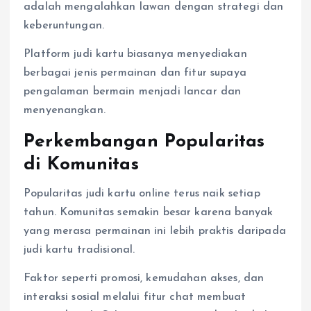
adalah mengalahkan lawan dengan strategi dan
keberuntungan.
Platform judi kartu biasanya menyediakan
berbagai jenis permainan dan fitur supaya
pengalaman bermain menjadi lancar dan
menyenangkan.
Perkembangan Popularitas
di Komunitas
Popularitas judi kartu online terus naik setiap
tahun. Komunitas semakin besar karena banyak
yang merasa permainan ini lebih praktis daripada
judi kartu tradisional.
Faktor seperti promosi, kemudahan akses, dan
interaksi sosial melalui fitur chat membuat