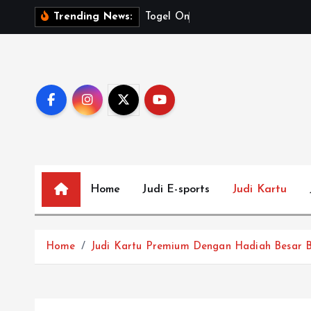
S
T
o
g
e
l
O
n
l
i
n
e
M
e
n
g
Trending News:
k
i
p
t
o
c
o
n
t
Home
Judi E-sports
Judi Kartu
e
n
t
Home
Judi Kartu Premium Dengan Hadiah Besar B