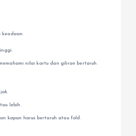
i keadaan.
inggi.
memahami nilai kartu dan giliran bertaruh.
jak.
tau lebih.
an kapan harus bertaruh atau fold.