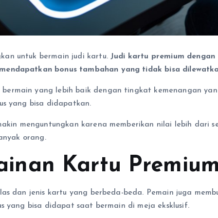
an untuk bermain judi kartu.
Judi kartu premium dengan 
 mendapatkan bonus tambahan yang tidak bisa dilewatka
ermain yang lebih baik dengan tingkat kemenangan yang 
us yang bisa didapatkan.
emakin menguntungkan karena memberikan nilai lebih dari 
banyak orang.
inan Kartu Premiu
elas dan jenis kartu yang berbeda-beda. Pemain juga memb
s yang bisa didapat saat bermain di meja eksklusif.