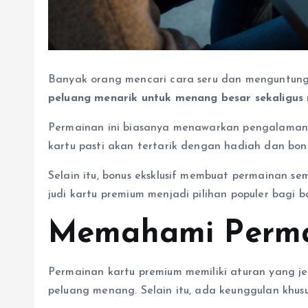
Banyak orang mencari cara seru dan menguntungk
peluang menarik untuk menang besar sekaligus
Permainan ini biasanya menawarkan pengalaman b
kartu pasti akan tertarik dengan hadiah dan bon
Selain itu, bonus eksklusif membuat permainan s
judi kartu premium menjadi pilihan populer bagi 
Memahami Perma
Permainan kartu premium memiliki aturan yang j
peluang menang. Selain itu, ada keunggulan khusu