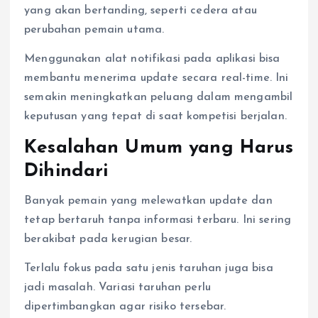
yang akan bertanding, seperti cedera atau
perubahan pemain utama.
Menggunakan alat notifikasi pada aplikasi bisa
membantu menerima update secara real-time. Ini
semakin meningkatkan peluang dalam mengambil
keputusan yang tepat di saat kompetisi berjalan.
Kesalahan Umum yang Harus
Dihindari
Banyak pemain yang melewatkan update dan
tetap bertaruh tanpa informasi terbaru. Ini sering
berakibat pada kerugian besar.
Terlalu fokus pada satu jenis taruhan juga bisa
jadi masalah. Variasi taruhan perlu
dipertimbangkan agar risiko tersebar.