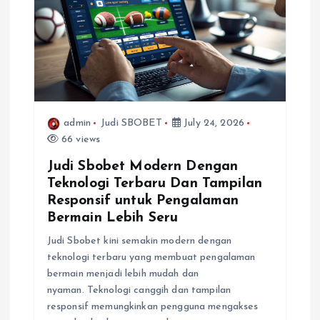
admin
Judi SBOBET
July 24, 2026
66 views
Judi Sbobet Modern Dengan
Teknologi Terbaru Dan Tampilan
Responsif untuk Pengalaman
Bermain Lebih Seru
Judi Sbobet kini semakin modern dengan
teknologi terbaru yang membuat pengalaman
bermain menjadi lebih mudah dan
nyaman. Teknologi canggih dan tampilan
responsif memungkinkan pengguna mengakses