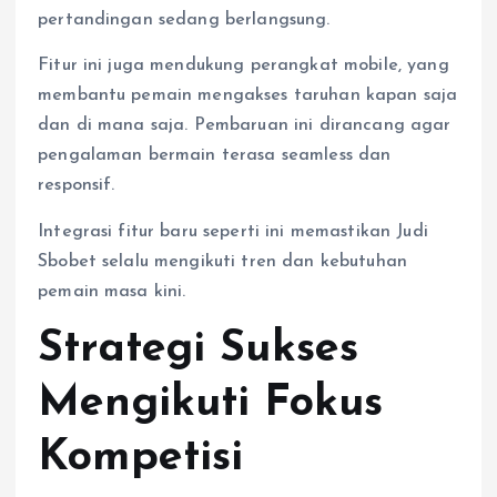
pertandingan sedang berlangsung.
Fitur ini juga mendukung perangkat mobile, yang
membantu pemain mengakses taruhan kapan saja
dan di mana saja. Pembaruan ini dirancang agar
pengalaman bermain terasa seamless dan
responsif.
Integrasi fitur baru seperti ini memastikan Judi
Sbobet selalu mengikuti tren dan kebutuhan
pemain masa kini.
Strategi Sukses
Mengikuti Fokus
Kompetisi