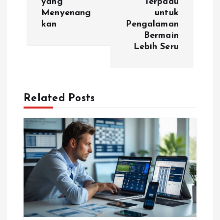
yang
Terpadu
Menyenang
untuk
n
kan
Pengalaman
Bermain
a
Lebih Seru
v
i
Related Posts
g
a
t
i
o