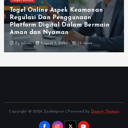
Togel online
Togel Online Aspek Keamanan
Regulasi Dan Penggunaan
Platform Digital Dalam Bermain
Aman dan Nyaman
By
admin
August 7, 2026
15 views
Copyright © 2026 Zealimprov | Powered by
Desert Themes