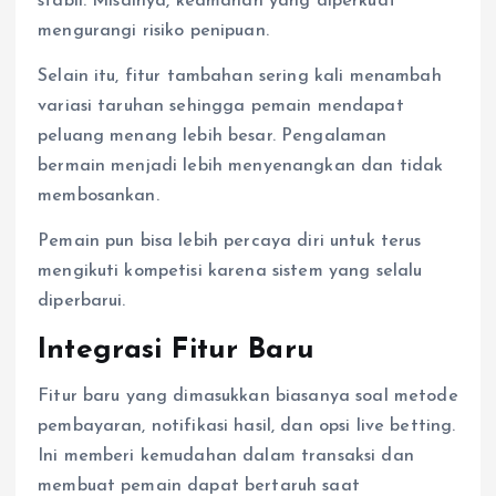
stabil. Misalnya, keamanan yang diperkuat
mengurangi risiko penipuan.
Selain itu, fitur tambahan sering kali menambah
variasi taruhan sehingga pemain mendapat
peluang menang lebih besar. Pengalaman
bermain menjadi lebih menyenangkan dan tidak
membosankan.
Pemain pun bisa lebih percaya diri untuk terus
mengikuti kompetisi karena sistem yang selalu
diperbarui.
Integrasi Fitur Baru
Fitur baru yang dimasukkan biasanya soal metode
pembayaran, notifikasi hasil, dan opsi live betting.
Ini memberi kemudahan dalam transaksi dan
membuat pemain dapat bertaruh saat