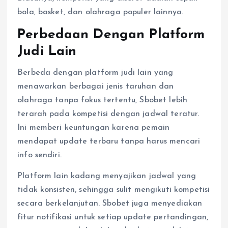
bola, basket, dan olahraga populer lainnya.
Perbedaan Dengan Platform
Judi Lain
Berbeda dengan platform judi lain yang
menawarkan berbagai jenis taruhan dan
olahraga tanpa fokus tertentu, Sbobet lebih
terarah pada kompetisi dengan jadwal teratur.
Ini memberi keuntungan karena pemain
mendapat update terbaru tanpa harus mencari
info sendiri.
Platform lain kadang menyajikan jadwal yang
tidak konsisten, sehingga sulit mengikuti kompetisi
secara berkelanjutan. Sbobet juga menyediakan
fitur notifikasi untuk setiap update pertandingan,